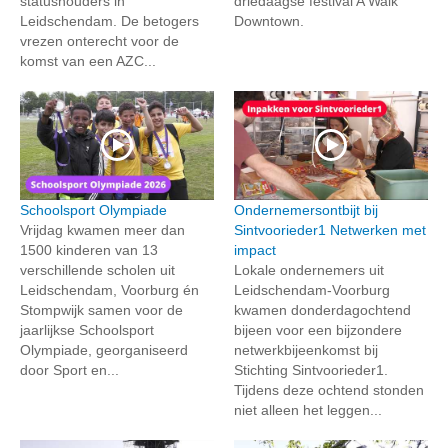
statushouders in
driedaagse festival A Walk
Leidschendam. De betogers
Downtown.
vrezen onterecht voor de
komst van een AZC...
Schoolsport Olympiade
Ondernemersontbijt bij
Vrijdag kwamen meer dan
Sintvoorieder1 Netwerken met
1500 kinderen van 13
impact
verschillende scholen uit
Lokale ondernemers uit
Leidschendam, Voorburg én
Leidschendam-Voorburg
Stompwijk samen voor de
kwamen donderdagochtend
jaarlijkse Schoolsport
bijeen voor een bijzondere
Olympiade, georganiseerd
netwerkbijeenkomst bij
door Sport en...
Stichting Sintvoorieder1.
Tijdens deze ochtend stonden
niet alleen het leggen...