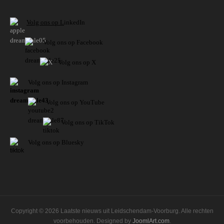
V
olg ons op L
inkedIn
Volg ons op Facebook
Volg ons op X
Volg ons op Instagram
Volg
ons op
YouTube
Volg ons op TikTok
Volg ons op Bluesky
Copyright © 2026 Laatste nieuws uit Leidschendam-Voorburg. Alle rechten
voorbehouden. Designed by
JoomlArt.com
.