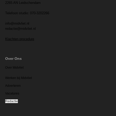
2265 AN Leidschendam
Telefoon studio: 070-3202266
info@midvliet.nl
redactie@midvliet.nl
Klachten procedure
Over Ons
Over Midvliet
Werken bij Midvliet
Adverteren
Vacatures
Redactie