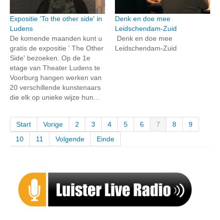
Expositie 'To the other side' in
Denk en doe mee
Ludens
Leidschendam-Zuid
De komende maanden kunt u
Denk en doe mee
gratis de expositie ' The Other
Leidschendam-Zuid
Side' bezoeken. Op de 1e
etage van Theater Ludens te
Voorburg hangen werken van
20 verschillende kunstenaars
die elk op unieke wijze hun...
Start
Vorige
2
3
4
5
6
7
8
9
10
11
Volgende
Einde