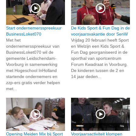
Start ondernemersspreekuur
De Kids Sport & Fun Dag in de
BusinessLoket070
voorjaarsvakantie door SenW
Met het
Vrijdag 20 februari heeft Sport
ondernemersspreekuur van
en Welzijn een Kids Sport &
BusinessLoket070 wil de
Fun Dag georganiseerd in de
gemeente Leidschendam-
sporthal van sportcentrum
Voorburg in samenwerking
Forum Kwadraat in Voorburg.
met Hogeschool InHolland
De kinderen tussen de 2 en
startende ondernemers en
14 jaar deden...
zzp-ers gratis verder helpen
met...
Opening Meiden Mix bij Sport
Voorjaarsactiviteit klompen