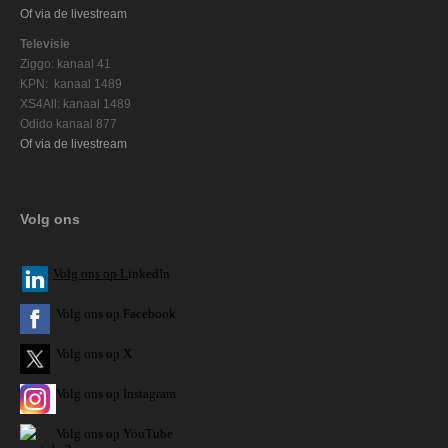
Of via de livestream
Televisie
Ziggo: kanaal 41
KPN: kanaal 1489
XS4All: kanaal 1489
Odido kanaal 877
Of via de livestream
Volg ons
V
olg ons op L
inkedIn
Volg ons op Facebook
Volg ons op X
Volg ons op Instagram
Volg
ons op
YouTube