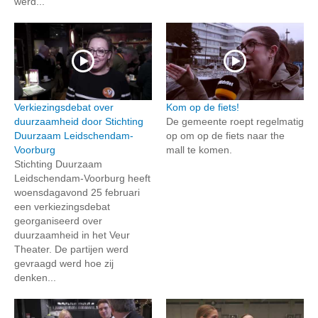
werd...
Verkiezingsdebat over
Kom op de fiets!
duurzaamheid door Stichting
De gemeente roept regelmatig
Duurzaam Leidschendam-
op om op de fiets naar the
Voorburg
mall te komen.
Stichting Duurzaam
Leidschendam-Voorburg heeft
woensdagavond 25 februari
een verkiezingsdebat
georganiseerd over
duurzaamheid in het Veur
Theater. De partijen werd
gevraagd werd hoe zij
denken...