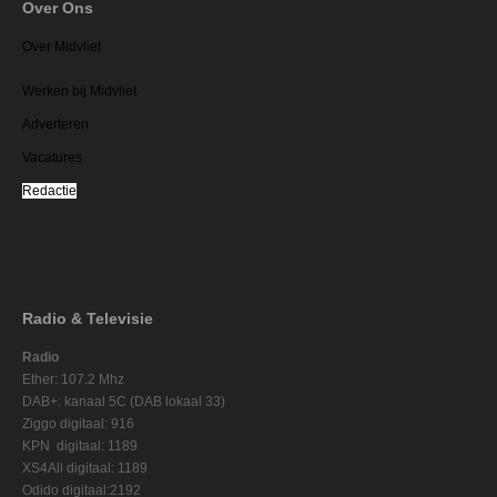
Over Ons
Over Midvliet
Werken bij Midvliet
Adverteren
Vacatures
Redactie
Radio & Televisie
Radio
Ether: 107.2 Mhz
DAB+: kanaal 5C (DAB lokaal 33)
Ziggo digitaal: 916
KPN digitaal: 1189
XS4All digitaal: 1189
Odido digitaal:2192