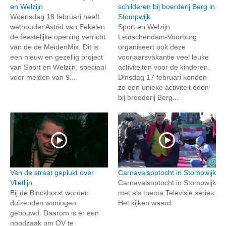
en Welzijn
schilderen bij boerderij Berg in
Woensdag 18 februari heeft
Stompwijk
wethouder Astrid van Eekelen
Sport en Welzijn
de feestelijke opening verricht
Leidschendam-Voorburg
van de de MeidenMix. Dit is
organiseert ook deze
een nieuw en gezellig project
voorjaarsvakantie veel leuke
van Sport en Welzijn, speciaal
activiteiten voor de kinderen.
voor meiden van 9...
Dinsdag 17 februari konden
ze een unieke activiteit doen
bij broederij Berg...
Van de straat geplukt over
Carnavalsoptocht in Stompwijk
Vlietlijn
Carnavalsoptocht in Stompwijk
Bij de Binckhorst worden
met als thema Televisie series.
duizenden woningen
Het kijken waard.
gebouwd. Daarom is er een
noodzaak om OV te