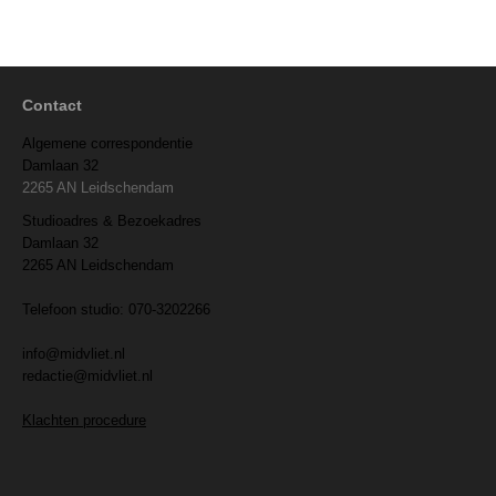
Contact
Algemene correspondentie
Damlaan 32
2265 AN Leidschendam
Studioadres & Bezoekadres
Damlaan 32
2265 AN Leidschendam
Telefoon studio: 070-3202266
info@midvliet.nl
redactie@midvliet.nl
Klachten procedure