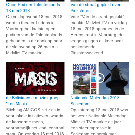
Open Podium Talentenloods
Van de straat geplukt over
18 mei 2018
Pinksteren
Op vrijdagavond 18 mei 2018
Voor “Van de straat geplukt”
werd in theater Ludens in
maakte Midvliet TV op vrijdag
Voorburg het laatste open
18 mei 2018 opnamen in de
podium van de Talentenloods
Herenstraat in Voorburg. de
gehouden in de aanloop naar
vragen gingen dit keer over
de slotavond op 26 mei a.s.
het komende
Midvliet TV maakte...
Pinksterweekend.
de Boliviaanse muziekgroep
Nationale Molendag 2018
"Los Masis"
Schiedam
Stichting AMIGOS zet zich in
Op zaterdag 12 mei 2018 was
voor lokale initiatieven, waarin
het weer Nationale Molendag.
de kansarme mens,
Midvliet TV maakte dit jaar
voornamelijk het kind, centraal
een sfeerimpressie in
staat. Op zondag 13 mei 2018
Schiedam en sprak met