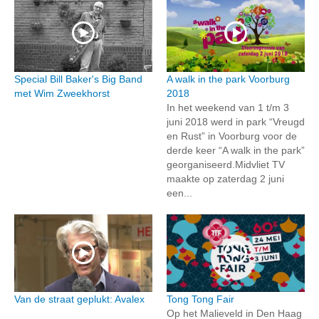
Special Bill Baker's Big Band
A walk in the park Voorburg
met Wim Zweekhorst
2018
In het weekend van 1 t/m 3
juni 2018 werd in park “Vreugd
en Rust” in Voorburg voor de
derde keer “A walk in the park”
georganiseerd.Midvliet TV
maakte op zaterdag 2 juni
een...
Van de straat geplukt: Avalex
Tong Tong Fair
Op het Malieveld in Den Haag