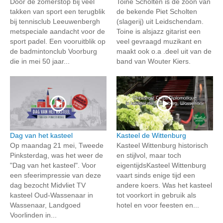
Door de zomerstop bij veel
Toine Scholten is de zoon van
takken van sport een terugblik
de bekende Piet Scholten
bij tennisclub Leeuwenbergh
(slagerij) uit Leidschendam.
metspeciale aandacht voor de
Toine is alsjazz gitarist een
sport padel. Een vooruitblik op
veel gevraagd muzikant en
de badmintonclub Voorburg
maakt ook o.a .deel uit van de
die in mei 50 jaar...
band van Wouter Kiers.
Dag van het kasteel
Kasteel de Wittenburg
Op maandag 21 mei, Tweede
Kasteel Wittenburg historisch
Pinksterdag, was het weer de
en stijlvol, maar toch
"Dag van het kasteel". Voor
eigentijdsKasteel Wittenburg
een sfeerimpressie van deze
vaart sinds enige tijd een
dag bezocht Midvliet TV
andere koers. Was het kasteel
kasteel Oud-Wassenaar in
tot voorkort in gebruik als
Wassenaar, Landgoed
hotel en voor feesten en...
Voorlinden in...