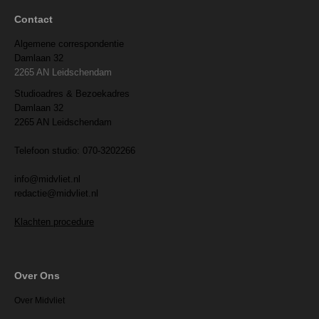
Contact
Algemene correspondentie
Damlaan 32
2265 AN Leidschendam
Studioadres & Bezoekadres
Damlaan 32
2265 AN Leidschendam
Telefoon studio: 070-3202266
info@midvliet.nl
redactie@midvliet.nl
Klachten procedure
Over Ons
Over Midvliet