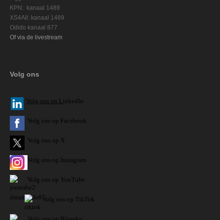
KPN: kanaal 1489
XS4All: kanaal 1489
Odido kanaal 877
Of via de livestream
Volg ons
V
olg ons op L
inkedIn
Volg ons op Facebook
Volg ons op X
Volg ons op Instagram
Volg
ons op
YouTube
Volg ons op TikTok
Volg ons op Bluesky