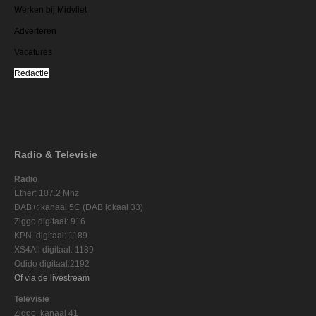
Werken bij Midvliet
Adverteren
Vacatures
Redactie
Radio & Televisie
Radio
Ether: 107.2 Mhz
DAB+: kanaal 5C (DAB lokaal 33)
Ziggo digitaal: 916
KPN digitaal: 1189
XS4All digitaal: 1189
Odido digitaal:2192
Of via de livestream
Televisie
Ziggo: kanaal 41