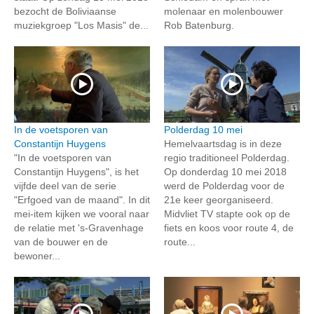
bezocht de Boliviaanse
molenaar en molenbouwer
muziekgroep "Los Masis" de...
Rob Batenburg.
In de voetsporen van
Polderdag 10 mei
Constantijn Huygens
Hemelvaartsdag is in deze
"In de voetsporen van
regio traditioneel Polderdag.
Constantijn Huygens", is het
Op donderdag 10 mei 2018
vijfde deel van de serie
werd de Polderdag voor de
"Erfgoed van de maand". In dit
21e keer georganiseerd.
mei-item kijken we vooral naar
Midvliet TV stapte ook op de
de relatie met 's-Gravenhage
fiets en koos voor route 4, de
van de bouwer en de
route...
bewoner...