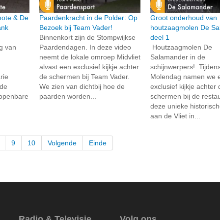
rmote & De
Paardenkracht in de Polder: Op
Groot onderhoud van
ank
Bezoek bij Team Vader!
houtzaagmolen De Sa
Binnenkort zijn de Stompwijkse
deel 1
ng van
Paardendagen. In deze video
Houtzaagmolen De
neemt de lokale omroep Midvliet
Salamander in de
alvast een exclusief kijkje achter
schijnwerpers! Tijden
rie
de schermen bij Team Vader.
Molendag namen we 
 de
We zien van dichtbij hoe de
exclusief kijkje achter
 openbare
paarden worden...
schermen bij de resta
deze unieke historisc
aan de Vliet in...
9
10
Volgende
Einde
Radio & Televisie
Volg ons