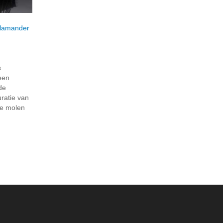
lamander
s
een
 de
uratie van
he molen