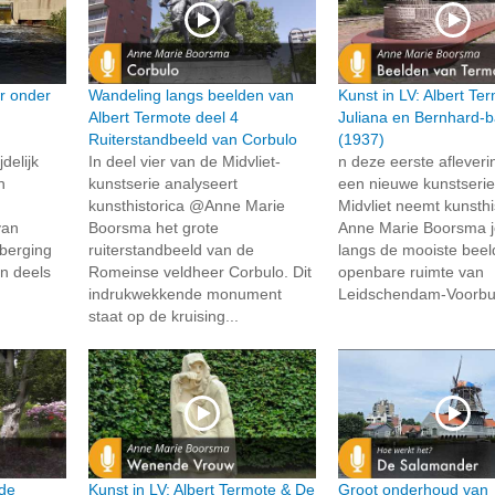
r onder
Wandeling langs beelden van
Kunst in LV: Albert Te
Albert Termote deel 4
Juliana en Bernhard-
Ruiterstandbeeld van Corbulo
(1937)
delijk
In deel vier van de Midvliet-
n deze eerste afleveri
n
kunstserie analyseert
een nieuwe kunstserie
kunsthistorica @Anne Marie
Midvliet neemt kunsthi
van
Boorsma het grote
Anne Marie Boorsma 
rberging
ruiterstandbeeld van de
langs de mooiste beel
n deels
Romeinse veldheer Corbulo. Dit
openbare ruimte van
indrukwekkende monument
Leidschendam-Voorbur
staat op de kruising...
 de
Kunst in LV: Albert Termote & De
Groot onderhoud van