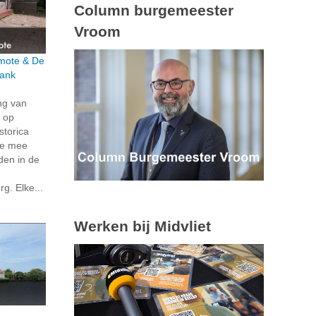
Column burgemeester
Vroom
rmote & De
bank
ng van
 op
storica
je mee
den in de
g. Elke...
Werken bij Midvliet