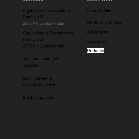
Over Midvliet
Algemene correspondentie
Damlaan 32
Werken bij Midvliet
2265 AN Leidschendam
Adverteren
Studioadres & Bezoekadres
Damlaan 32
Vacatures
2265 AN Leidschendam
Redactie
Telefoon studio: 070-
3202266
info@midvliet.nl
redactie@midvliet.nl
Klachten procedure