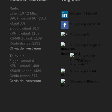
Radio
Ether: 107.2 Mhz
V
olg ons op L
inkedIn
DAB+: kanaal 5C (DAB
lokaal 33)
Volg ons op Facebook
Ziggo digitaal: 916
KPN digitaal: 1189
Volg ons op X
XS4All digitaal: 1189
Odido digitaal:2192
Volg ons op Instagram
Of via de livestream
Volg
ons op
Televisie
Ziggo: kanaal 41
YouTube
KPN: kanaal 1489
XS4All: kanaal 1489
Volg ons op TikTok
Odido kanaal 877
Of via de livestream
Volg ons op Bluesky