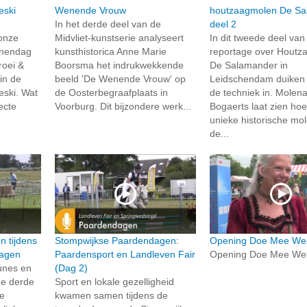
eski
Wenende Vrouw
houtzaagmolen De Sa
In het derde deel van de
deel 2
 onze
Midvliet-kunstserie analyseert
In dit tweede deel va
inendag
kunsthistorica Anne Marie
reportage over Houtz
roei &
Boorsma het indrukwekkende
De Salamander in
 in de
beeld 'De Wenende Vrouw' op
Leidschendam duiken 
eski. Wat
de Oosterbegraafplaats in
de techniek in. Molen
fecte
Voorburg. Dit bijzondere werk...
Bogaerts laat zien ho
unieke historische mo
de...
n tijdens
Stompwijkse Paardendagen:
Opening Doe Mee We
dagen
Paardensport en Landleven Fair
Opening Doe Mee We
bunes en
(Dag 2)
de derde
Sport en lokale gezelligheid
e
kwamen samen tijdens de