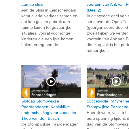
aan de sluis
voortuin van Ank van P
Aan de Sluis in Leidschendam
(Deel 2)
komt allerlei verkeer samen en
In dit tweede deel van
dat kan gezien gebrek aan
serie over de Open Tu
ruimte leiden tot gevaarlijke
(georganiseerd door G
situaties, vooral voor jonge
Bloei) kijken we verder
kinderen die een ijsje komen
voortuin van Ank van P
halen. Vraag aan de...
direct opvalt is het per
natuurlijke...
Slotdag Stompwijkse
Succesvolle Ponyrenne
Paardendagen: Koninklijke
Stompwijkse Paarden
onderscheiding voor voorzitter
Heerlijk weer, volle tri
Theo van den Bosch
pure spanning tijdens 
De Stompwijkse Paardendagen
dag van de Stompwijks