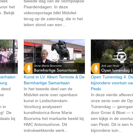
liek
tweede dag van de Stompwijkse
voor het
Paardendagen. In deze
. Bekijk
videoreportage blikt Midvliet
terug op de zaterdag, die in het
teken stond van een...
verhalen
Kunst in LV: Albert Termote & De
Open Tuinendag 4: D
burg
Barmhartige Samaritaan
bijzondere voortuin v
t deed
In het tweede deel van de
Peski
jke
Midvliet-serie over openbare
In deze vierde aflever
kunst in Leidschendam-
onze serie over de O
n in
Voorburg analyseert
Tuinendag — georgan
rg! De
kunsthistorica Anne Marie
door Groei & Bloei —
laats bij
Boorsma het markante beeld bij
een kijkje in de voortu
HMC Antoniushove. Dit
van Peski. Dit is een h
indrukwekkende werk...
bijzondere tuin...