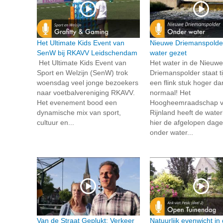
Het Ultimate Kids Event van
Nieuwe Driemanspolde
SenW bij RKAVV Leidschendam
water gezet
Het Ultimate Kids Event van
Het water in de Nieuwe
Sport en Welzijn (SenW) trok
Driemanspolder staat tij
woensdag veel jonge bezoekers
een flink stuk hoger da
naar voetbalvereniging RKAVV.
normaal! Het
Het evenement bood een
Hoogheemraadschap 
dynamische mix van sport,
Rijnland heeft de wate
cultuur en...
hier de afgelopen dage
onder water...
Van de Straat Geplukt: Verkeer
Natuurlijk evenwicht in