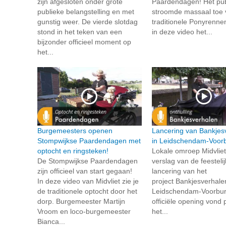
zijn afgesloten onder grote
Paardendagen! Het pub
publieke belangstelling en met
stroomde massaal toe 
gunstig weer. De vierde slotdag
traditionele Ponyrennen
stond in het teken van een
in deze video het...
bijzonder officieel moment op
het...
Burgemeesters openen
Lancering van Bankjes
Stompwijkse Paardendagen met
in Leidschendam-Voor
optocht en ringsteken!
Lokale omroep Midvlie
De Stompwijkse Paardendagen
verslag van de feesteli
zijn officieel van start gegaan!
lancering van het
In deze video van Midvliet zie je
project Bankjesverhale
de traditionele optocht door het
Leidschendam-Voorbu
dorp. Burgemeester Martijn
officiële opening vond p
Vroom en loco-burgemeester
het...
Bianca...