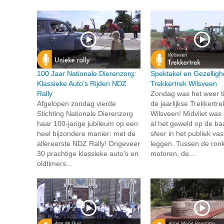
100 Jaar Nationale Dierenzorg:
Spektakel en Gezellighe
Klassieke Auto's Rijden NDZ
Trekkertrek Wilsveen
Rally
Zondag was het weer ti
Afgelopen zondag vierde
de jaarlijkse Trekkertre
Stichting Nationale Dierenzorg
Wilsveen! Midvliet was 
haar 100-jarige jubileum op een
al het geweld op de ba
heel bijzondere manier: met de
sfeer in het publiek vas
allereerste NDZ Rally! Ongeveer
leggen. Tussen de ron
30 prachtige klassieke auto's en
motoren, de...
oldtimers...