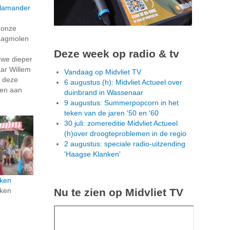
lamander
n onze
aagmolen
Deze week op radio & tv
we dieper
aar Willem
Vandaag op Midvliet TV
e deze
6 augustus (h): Midvliet Actueel over
len aan
duinbrand in Wassenaar
9 augustus: Summerpopcorn in het
teken van de jaren '50 en '60
30 juli: zomereditie Midvliet Actueel
(h)over droogteproblemen in de regio
2 augustus: speciale radio-uitzending
'Haagse Klanken'
ken
Nu te zien op Midvliet TV
ken