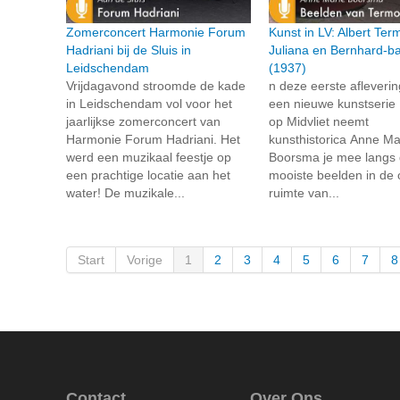
Zomerconcert Harmonie Forum
Kunst in LV: Albert Te
Hadriani bij de Sluis in
Juliana en Bernhard-b
Leidschendam
(1937)
Vrijdagavond stroomde de kade
n deze eerste afleveri
in Leidschendam vol voor het
een nieuwe kunstserie
jaarlijkse zomerconcert van
op Midvliet neemt
Harmonie Forum Hadriani. Het
kunsthistorica Anne Ma
werd een muzikaal feestje op
Boorsma je mee langs
een prachtige locatie aan het
mooiste beelden in de
water! De muzikale...
ruimte van...
Start
Vorige
1
2
3
4
5
6
7
8
Contact
Over Ons