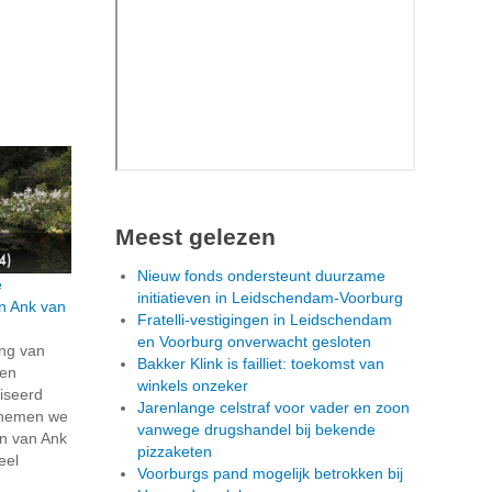
Meest gelezen
Nieuw fonds ondersteunt duurzame
e
initiatieven in Leidschendam-Voorburg
an Ank van
Fratelli-vestigingen in Leidschendam
en Voorburg onverwacht gesloten
ing van
Bakker Klink is failliet: toekomst van
pen
winkels onzeker
iseerd
Jarenlange celstraf voor vader en zoon
 nemen we
vanwege drugshandel bij bekende
in van Ank
pizzaketen
eel
Voorburgs pand mogelijk betrokken bij