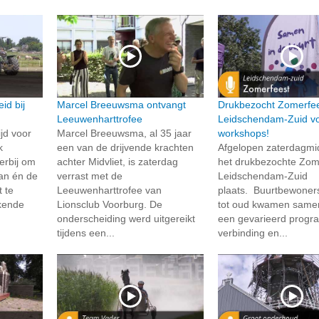
id bij
Marcel Breeuwsma ontvangt
Drukbezocht Zomerfee
Leeuwenharttrofee
Leidschendam-Zuid vo
jd voor
Marcel Breeuwsma, al 35 jaar
workshops!
k
een van de drijvende krachten
Afgelopen zaterdagm
erbij om
achter Midvliet, is zaterdag
het drukbezochte Zome
an én de
verrast met de
Leidschendam-Zuid
t te
Leeuwenharttrofee van
plaats. Buurtbewoner
kende
Lionsclub Voorburg. De
tot oud kwamen same
onderscheiding werd uitgereikt
een gevarieerd progr
tijdens een...
verbinding en...