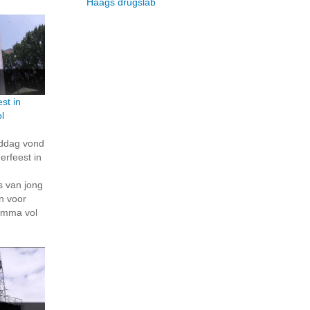
Haags drugslab
st in
l
iddag vond
rfeest in
s van jong
n voor
amma vol