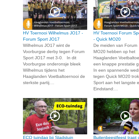
HV Toernooi Wilhelmus JO17 -
HV Toernooi Forum Sp
Forum Sport JO17
- Quick MO20
Wilhelmus JO17 wint de
De meiden van Forum 
Voorburgse derby tegen Forum
MO20 hebben op het
Sport JO17 met 3-0. In dit
Haaglanden Voetbaltoe
Voorburgse onderonsje bleek
een knappe prestatie g
Wilhelmus tijdens het
In een spannende weds
Haaglanden Voetbaltoernooi de
tegen Quick MO20 tro
sterkste partij....
Sport aan het langste e
Eindstand:...
ECO tuindag bij Stadstuin
Buitenbeestfeest trapt