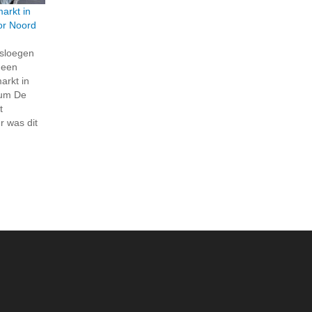
markt in
oor Noord
sloegen
 een
arkt in
rum De
t
r was dit