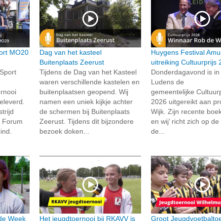
ort MO20
Dag van het kasteel
Huygens Festival Amu
Buitenplaats Zeerust
uitreiking Cultuurprijs
Sport
Tijdens de Dag van het Kasteel
Donderdagavond is in
waren verschillende kastelen en
Ludens de
rnooi
buitenplaatsen geopend. Wij
gemeentelijke Cultuurp
eleverd.
namen een uniek kijkje achter
2026 uitgereikt aan pr
trijd
de schermen bij Buitenplaats
Wijk. Zijn recente boe
k Forum
Zeerust. Tijdens dit bijzondere
en wij’ richt zich op de 
ind.
bezoek doken...
de...
 de Week
Het jeugdtoernooi bij RKAVV is
Groot Jeugdvoetbaltoe