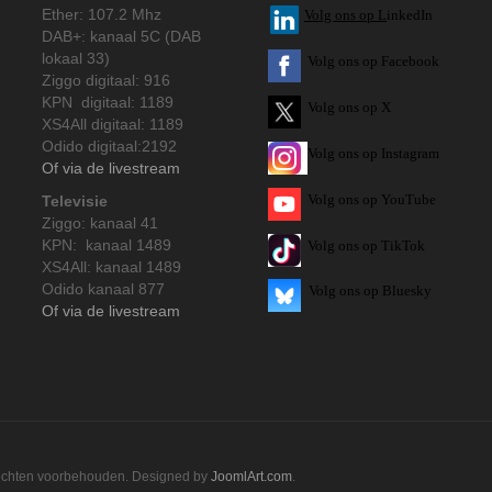
Ether: 107.2 Mhz
V
olg ons op L
inkedIn
DAB+: kanaal 5C (DAB
lokaal 33)
Volg ons op Facebook
Ziggo digitaal: 916
KPN digitaal: 1189
Volg ons op X
XS4All digitaal: 1189
Odido digitaal:2192
Volg ons op Instagram
Of via de livestream
Volg
ons op
YouTube
Televisie
Ziggo: kanaal 41
KPN: kanaal 1489
Volg ons op TikTok
XS4All: kanaal 1489
Odido kanaal 877
Volg ons op Bluesky
Of via de livestream
rechten voorbehouden. Designed by
JoomlArt.com
.