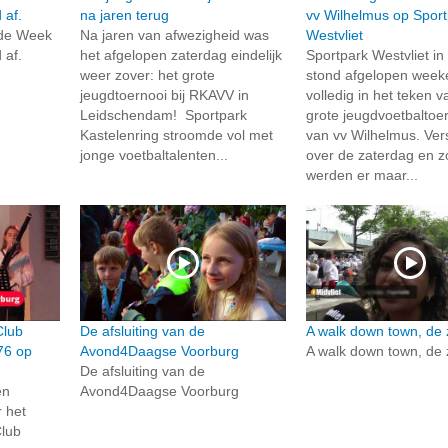
 af.
na jaren terug
vv Wilhelmus op Spor
 de Week
Na jaren van afwezigheid was
Westvliet
 af.
het afgelopen zaterdag eindelijk
Sportpark Westvliet i
weer zover: het grote
stond afgelopen week
jeugdtoernooi bij RKAVV in
volledig in het teken v
Leidschendam! Sportpark
grote jeugdvoetbaltoe
Kastelenring stroomde vol met
van vv Wilhelmus. Ver
jonge voetbaltalenten...
over de zaterdag en 
werden er maar...
Club
De afsluiting van de
A walk down town, de
76 op
Avond4Daagse Voorburg
A walk down town, de
De afsluiting van de
en
Avond4Daagse Voorburg
r het
Club