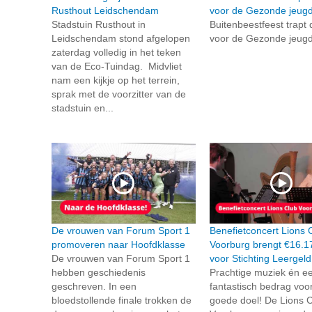
Rusthout Leidschendam
voor de Gezonde jeugd
Stadstuin Rusthout in
Buitenbeestfeest trapt
Leidschendam stond afgelopen
voor de Gezonde jeugd
zaterdag volledig in het teken
van de Eco-Tuindag. Midvliet
nam een kijkje op het terrein,
sprak met de voorzitter van de
stadstuin en...
De vrouwen van Forum Sport 1
Benefietconcert Lions 
promoveren naar Hoofdklasse
Voorburg brengt €16.1
De vrouwen van Forum Sport 1
voor Stichting Leergeld
hebben geschiedenis
Prachtige muziek én e
geschreven. In een
fantastisch bedrag voo
bloedstollende finale trokken de
goede doel! De Lions 