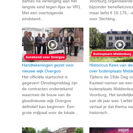
dames na verlenging aan het
Voorburg organiseerde
langste eind tegen Ajax av VR1.
bijzonder benefietconce
Met een overtuigende
maar liefst € 16.176,- 
eindstand...
voor Stichting...
Handtekeningen gezet voor
Historicus Kees van de
nieuwe wijk Overgoo
over buitenplaats Mid
Het officiële startschot is
Tijdens de 19de Dag v
gegeven! Dinsdagmiddag zijn
Kasteel namen we een k
de contracten ondertekend
buitenplaats Middenbur
waarmee de bouw van de
Voorburg. Het landelij
gloednieuwe wijk Overgoo
van dit jaar was ‘Liefde
definitief kan beginnen. Een
vertaal je dat thema na
grote mijlpaal voor de lokale...
historisch...