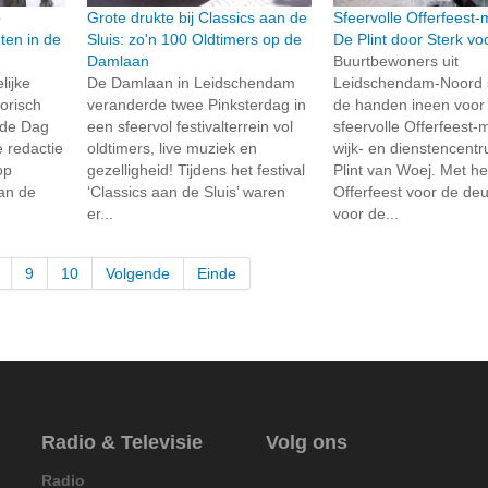
p
Grote drukte bij Classics aan de
Sfeervolle Offerfeest-
ten in de
Sluis: zo'n 100 Oldtimers op de
De Plint door Sterk v
Damlaan
Buurtbewoners uit
lijke
De Damlaan in Leidschendam
Leidschendam-Noord 
torisch
veranderde twee Pinksterdag in
de handen ineen voor
9de Dag
een sfeervol festivalterrein vol
sfeervolle Offerfeest-m
 redactie
oldtimers, live muziek en
wijk- en dienstencent
op
gezelligheid! Tijdens het festival
Plint van Woej. Met he
van de
‘Classics aan de Sluis’ waren
Offerfeest voor de deu
er...
voor de...
9
10
Volgende
Einde
Radio & Televisie
Volg ons
Radio