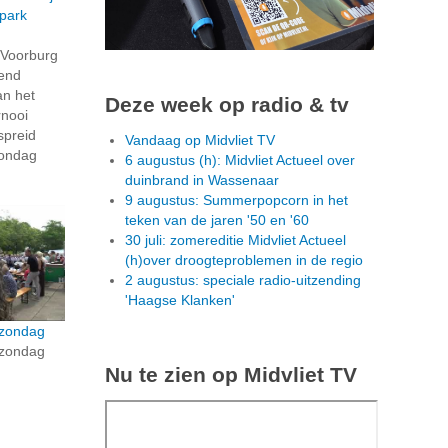
tpark
n Voorburg
end
an het
Deze week op radio & tv
rnooi
spreid
Vandaag op Midvliet TV
zondag
6 augustus (h): Midvliet Actueel over
duinbrand in Wassenaar
9 augustus: Summerpopcorn in het
teken van de jaren '50 en '60
30 juli: zomereditie Midvliet Actueel
(h)over droogteproblemen in de regio
2 augustus: speciale radio-uitzending
'Haagse Klanken'
 zondag
 zondag
Nu te zien op Midvliet TV