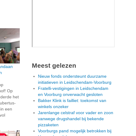
Meest gelezen
andaan
n
Nieuw fonds ondersteunt duurzame
initiatieven in Leidschendam-Voorburg
op
Fratelli-vestigingen in Leidschendam
hof! Op
en Voorburg onverwacht gesloten
nderde het
Bakker Klink is failliet: toekomst van
Hubertus-
winkels onzeker
in een
Jarenlange celstraf voor vader en zoon
vol
vanwege drugshandel bij bekende
pizzaketen
Voorburgs pand mogelijk betrokken bij