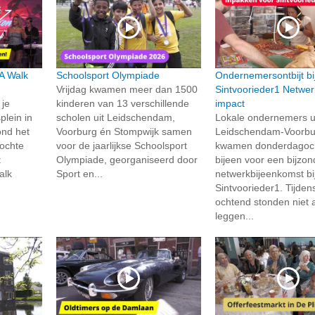
A Walk
Schoolsport Olympiade
Ondernemersontbijt bi
Vrijdag kwamen meer dan 1500
Sintvoorieder1 Netwe
je
kinderen van 13 verschillende
impact
plein in
scholen uit Leidschendam,
Lokale ondernemers u
ond het
Voorburg én Stompwijk samen
Leidschendam-Voorbu
ochte
voor de jaarlijkse Schoolsport
kwamen donderdagoc
t
Olympiade, georganiseerd door
bijeen voor een bijzo
alk
Sport en...
netwerkbijeenkomst bij
Sintvoorieder1. Tijden
ochtend stonden niet a
leggen...