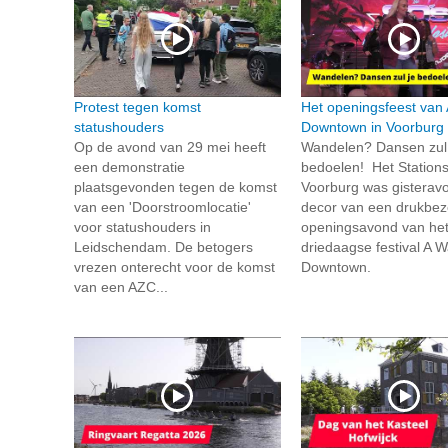
Protest tegen komst
Het openingsfeest van 
statushouders
Downtown in Voorburg
Op de avond van 29 mei heeft
Wandelen? Dansen zul 
een demonstratie
bedoelen! Het Stations
plaatsgevonden tegen de komst
Voorburg was gisterav
van een 'Doorstroomlocatie'
decor van een drukbez
voor statushouders in
openingsavond van he
Leidschendam. De betogers
driedaagse festival A W
vrezen onterecht voor de komst
Downtown.
van een AZC...