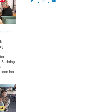
Haags drugslab
j
rken met
it
rg
htend
ndere
 Stichting
s deze
lleen het