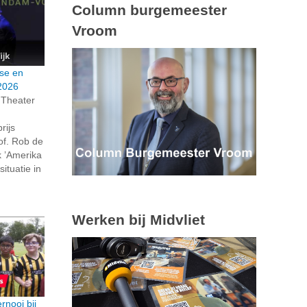
Column burgemeester
Vroom
se en
 2026
 Theater
rijs
of. Rob de
k ’Amerika
situatie in
Werken bij Midvliet
rnooi bij