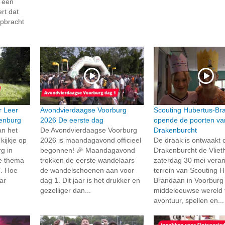
 een
rt dat
opbracht
r Leer
Avondvierdaagse Voorburg
Scouting Hubertus-Br
denburg
2026 De eerste dag
opende de poorten va
an het
De Avondvierdaagse Voorburg
Drakenburcht
ijkje op
2026 is maandagavond officieel
De draak is ontwaakt 
g in
begonnen! 🎉 Maandagavond
Drakenburcht de Vliet
ke thema
trokken de eerste wandelaars
zaterdag 30 mei vera
’. Hoe
de wandelschoenen aan voor
terrein van Scouting 
ar
dag 1. Dit jaar is het drukker en
Brandaan in Voorburg 
gezelliger dan...
middeleeuwse wereld 
avontuur, spellen en...