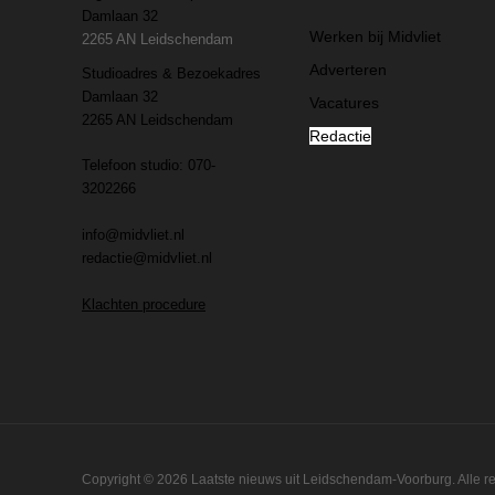
Damlaan 32
Werken bij Midvliet
2265 AN Leidschendam
Adverteren
Studioadres & Bezoekadres
Damlaan 32
Vacatures
2265 AN Leidschendam
Redactie
Telefoon studio: 070-
3202266
info@midvliet.nl
redactie@midvliet.nl
Klachten procedure
Copyright © 2026 Laatste nieuws uit Leidschendam-Voorburg. Alle 