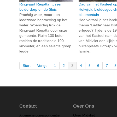
Ringvaart Regatta, tussen
Dag van het Kasteel o
Leiderdorp en de Sluis
Hofwijck: Liefdesgedich
Prachtig weer, maar een
bloementuin
loodzware beproeving op het
Hoe vertaal je het lande
water. Woensdag trok de
thema ‘Liefde’ naar his
Ringvaart Regatta door onze
erfgoed? Tijdens de 1
gemeente. Ruim 130 boten
van het Kasteel nam de
roeiden de traditionele 100
van Midvliet een kijkje 
kilometer, en een selecte groep
buitenplaats Hofwijck 
legde...
familie...
Start
Vorige
1
2
3
4
5
6
7
8
Contact
Over Ons
Over Midvliet
Algemene correspondentie