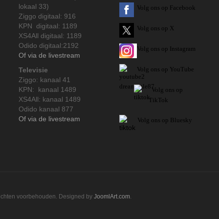
lokaal 33)
Volg ons op Facebook
Ziggo digitaal: 916
KPN digitaal: 1189
Volg ons op X
XS4All digitaal: 1189
Odido digitaal:2192
Volg ons op Instagram
Of via de livestream
Volg
ons op
YouTube
Televisie
Ziggo: kanaal 41
KPN: kanaal 1489
Volg ons op
XS4All: kanaal 1489
TikTok
Odido kanaal 877
Of via de livestream
Volg ons op Bluesky
rechten voorbehouden. Designed by
JoomlArt.com
.