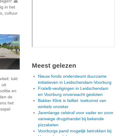
dagen! 🏛️
g in het
s, cultuur
Meest gelezen
k
Nieuw fonds ondersteunt duurzame
iteit: lukt
initiatieven in Leidschendam-Voorburg
uit
Fratelli-vestigingen in Leidschendam
olitie en
en Voorburg onverwacht gesloten
den de
Bakker Klink is failliet: toekomst van
dens het
winkels onzeker
sspel
Jarenlange celstraf voor vader en zoon
vanwege drugshandel bij bekende
pizzaketen
Voorburgs pand mogelijk betrokken bij