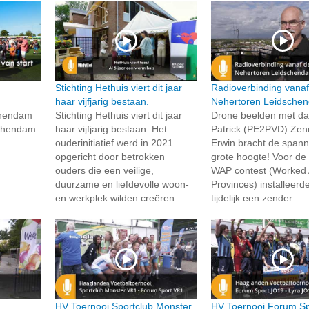
Stichting Hethuis viert dit jaar
Radioverbinding vanaf
haar vijfjarig bestaan.
Nehertoren Leidsche
chendam
Stichting Hethuis viert dit jaar
Drone beelden met d
schendam
haar vijfjarig bestaan. Het
Patrick (PE2PVD) Ze
ouderinitiatief werd in 2021
Erwin bracht de spann
opgericht door betrokken
grote hoogte! Voor de
ouders die een veilige,
WAP contest (Worked 
duurzame en liefdevolle woon-
Provinces) installeerde
en werkplek wilden creëren...
tijdelijk een zender...
a
HV Toernooi Sportclub Monster
HV Toernooi Forum S