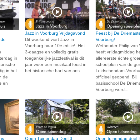
Jazz in Voorburg Vrijdagavond
Feest bij De Driemaste
ude
Dit weekend viert Jazz in
Voorburg!
Voorburg haar 10e editie! Het
Wethouder Philip van 
s
3-daagse en volledig gratis
heeft vrijdagmiddag h
terdag in
toegankelijke jazzfestival is dit
allereerste échte gro
torische
jaar weer een muzikaal feest in
schoolplein van de g
ig in het
het historische hart van ons...
Leidschendam-Voorbu
n de
officieel geopend! Bij
ke en
basisschool De Driema
Voorburg werd...
ns
Open Tuinendag Deel 3:
Open tuinendag deel 2