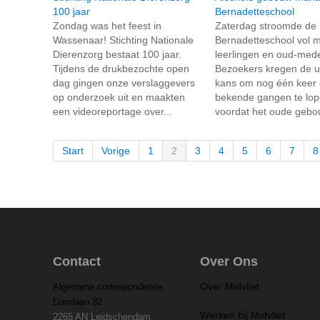
100 jaar
Bernadetteschool
Zondag was het feest in
Zaterdag stroomde de 
Wassenaar! Stichting Nationale
Bernadetteschool vol m
Dierenzorg bestaat 100 jaar.
leerlingen en oud-med
Tijdens de drukbezochte open
Bezoekers kregen de u
dag gingen onze verslaggevers
kans om nog één keer 
op onderzoek uit en maakten
bekende gangen te lo
een videoreportage over...
voordat het oude gebou
Start
Vorige
1
2
3
4
5
6
7
8
Contact
Over Ons
Over Midvliet
Algemene correspondentie
Damlaan 32
Werken bij Midvliet
2265 AN Leidschendam