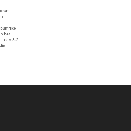
Forum
en
puntrijke
an het
d: een 3-2
iet...