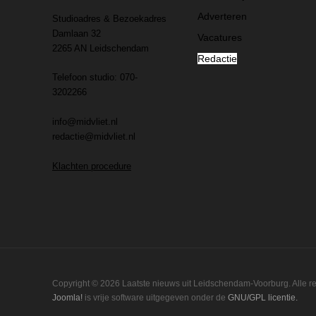
Adverteren
Studioadres & Bezoekadres
Damlaan 32
Vacatures
2265 AN Leidschendam
Redactie
Telefoon studio: 070-
3202266
info@midvliet.nl
redactie@midvliet.nl
Klachten procedure
Copyright © 2026 Laatste nieuws uit Leidschendam-Voorburg. Alle 
Joomla!
is vrije software uitgegeven onder de
GNU/GPL licentie.