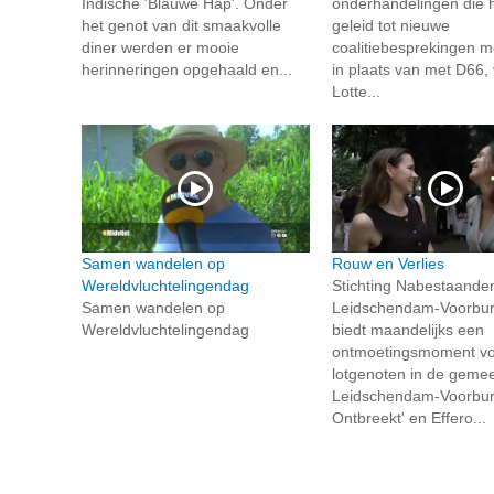
Indische 'Blauwe Hap'. Onder
onderhandelingen die
het genot van dit smaakvolle
geleid tot nieuwe
diner werden er mooie
coalitiebesprekingen 
herinneringen opgehaald en...
in plaats van met D66,
Lotte...
Samen wandelen op
Rouw en Verlies
Wereldvluchtelingendag
Stichting Nabestaande
Samen wandelen op
Leidschendam-Voorbur
Wereldvluchtelingendag
biedt maandelijks een
ontmoetingsmoment voo
lotgenoten in de geme
Leidschendam-Voorburg.
Ontbreekt' en Effero...