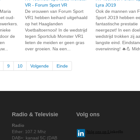
VR - Forum Sport VR
Lyra JO19
Maria
De vrouwen van Forum Sport
Ook de mannen van 
et oud-
VR1 hebben keihard uitgehaald
Sport JO19 hebben e
ewerkers.
op het Haaglanden
fantastische prestatie
nieke
Voetbaltoernooi! In de wedstrijd
neergezet! In een doel
door de
tegen Sportclub Monster VR1
wedstrijd trokken zij a
pen
lieten de meiden er geen gras
langste eind. Eindstan
w...
over groeien. Na een...
overwinning! 🔥💪 Midvl
9
10
Volgende
Einde
Radio & Televisie
Volg ons
Radio
Ether: 107.2 Mhz
V
olg ons op L
inkedIn
DAB+: kanaal 5C (DAB