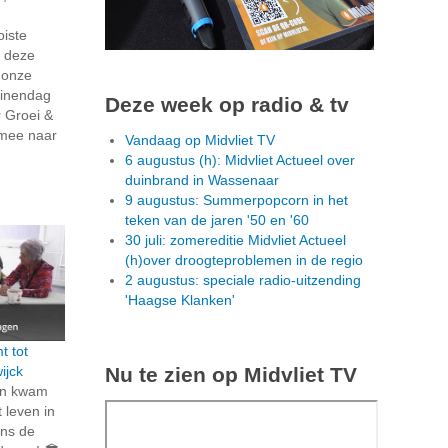
oiste
n deze
 onze
uinendag
Deze week op radio & tv
 Groei &
 mee naar
Vandaag op Midvliet TV
6 augustus (h): Midvliet Actueel over
duinbrand in Wassenaar
9 augustus: Summerpopcorn in het
teken van de jaren '50 en '60
30 juli: zomereditie Midvliet Actueel
(h)over droogteproblemen in de regio
2 augustus: speciale radio-uitzending
'Haagse Klanken'
t tot
Nu te zien op Midvliet TV
ijck
en kwam
 leven in
ens de