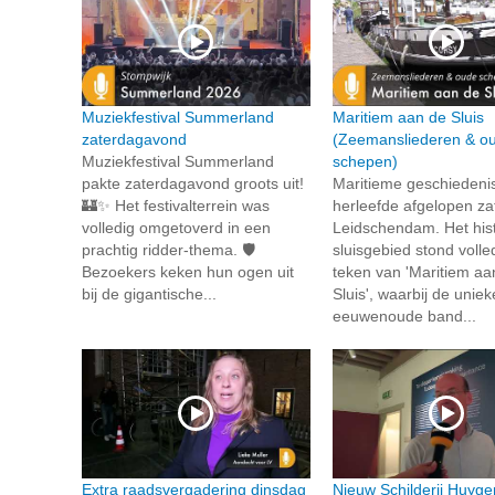
Muziekfestival Summerland
Maritiem aan de Sluis
zaterdagavond
(Zeemansliederen & o
Muziekfestival Summerland
schepen)
pakte zaterdagavond groots uit!
Maritieme geschiedeni
🏰✨ Het festivalterrein was
herleefde afgelopen za
volledig omgetoverd in een
Leidschendam. Het his
prachtig ridder-thema. 🛡️
sluisgebied stond volled
Bezoekers keken hun ogen uit
teken van 'Maritiem aa
bij de gigantische...
Sluis', waarbij de unie
eeuwenoude band...
Extra raadsvergadering dinsdag
Nieuw Schilderij Huyge