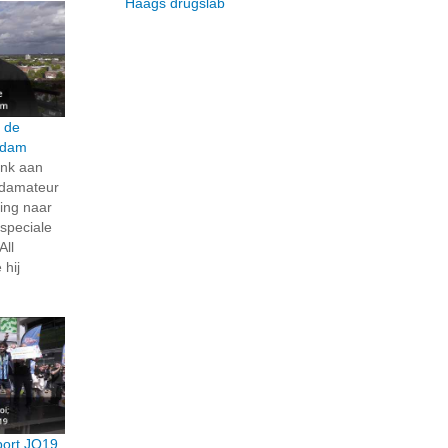
Haags drugslab
 de
ndam
ank aan
ndamateur
ing naar
 speciale
All
 hij
port JO19