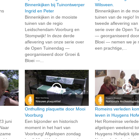
Binnenkijken bij Tuinontwerper
Wilsveen.
ns
Ingrid en Peter
Binnenkijken in de mo
Binnenkijken in de mooiste
tuinen van de regio! I
tuinen van de regio
tweede aflevering van
Leidschendam-Voorburg en
serie over de Open T
Stompwijk! In deze derde
— georganiseerd door
aflevering van onze serie over
Bloei — nemen we je
de Open Tuinendag —
een prachtige,...
georganiseerd door Groei &
Bloei —...
Onthulling plaquette door Mooi
Romeins verleden kom
Voorburg
leven in Huygens Hofw
3 juni
Een bijzonder en historisch
Het Romeinse verled
 Naar
moment in het hart van
afgelopen weekend tot
izame
Voorburg! Afgelopen zondag
Huygens Hofwijck tijd