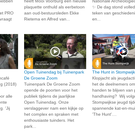
 hebben
heeft Mooi Voorburg een nieuwe
Nationale Archeologie
plaquette onthuld als eerbetoon
✨ De dag stond volledi
met PRO
aan oud-bestuursleden Ekke
teken van geschiedeni
 vraagt
Rietema en Alfred van...
en...
Open Tuinendag bij Tuinenpark
The Hunt in Stompwij
ncafé
De Groene Zoom
Klopjacht als jeugdactiv
g (2018)
Tuinenpark De Groene Zoom
het de deelnemers om 
opende de poorten voor het
handen te blijven van p
r alle
publiek tijdens de jaarlijkse
handhaving? Wij volg
ente
Open Tuinendag. Onze
Stompwijkse jeugd tij
 'Jij
verslaggever nam een kijkje op
spannende kat-en-mui
het complex en spraken met
'The Hunt'....
enthousiaste tuinders. Het
park...