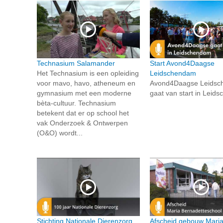
Technasium Salamander
Start Avond4Daagse
Het Technasium is een opleiding
Leidschendam
voor mavo, havo, atheneum en
Avond4Daagse Leids
gymnasium met een moderne
gaat van start in Leid
bèta-cultuur. Technasium
betekent dat er op school het
vak Onderzoek & Ontwerpen
(O&O) wordt...
Stichting Nationale Dierenzorg
Afscheid gebouw Mari