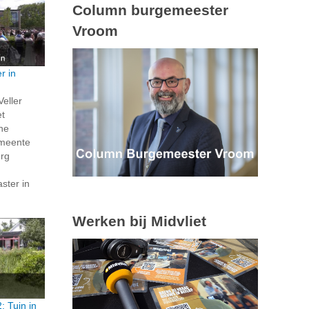
Column burgemeester
Vroom
r in
Veller
et
ene
emeente
rg
ster in
Werken bij Midvliet
; Tuin in