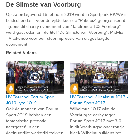
De Slimste van Voorburg
Op zaterdagavond 16 februari 2019 werd in Sportpark RKAVV in
Leidschendam, voor de vijfde keer de “Pubquiz” georganiseerd.
Tijdens dit charity evenement van "Tafelronde 103 Voorburg",
werd gestreden om de titel “De Slimste van Voorburg”. Midvliet
TV tekende voor een sfeerimpressie van dit geslaagde
evenement.
Related Videos
HV Toernooi Forum Sport
HV Toernooi Wilhelmus JO17 -
JO19 Lyra JO19
Forum Sport JO17
Ook de mannen van Forum
Wilhelmus JO17 wint de
Sport JO19 hebben een
Voorburgse derby tegen
fantastische prestatie
Forum Sport JO17 met 3-0.
neergezet! In een
In dit Voorburgse onderonsje
doelpuntrijke wedstrijd trokken
bleek Wilhelmus tijdens het