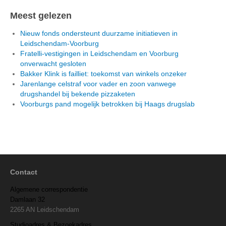
Meest gelezen
Nieuw fonds ondersteunt duurzame initiatieven in
Leidschendam-Voorburg
Fratelli-vestigingen in Leidschendam en Voorburg
onverwacht gesloten
Bakker Klink is failliet: toekomst van winkels onzeker
Jarenlange celstraf voor vader en zoon vanwege
drugshandel bij bekende pizzaketen
Voorburgs pand mogelijk betrokken bij Haags drugslab
Contact
Algemene correspondentie
Damlaan 32
2265 AN Leidschendam
Studioadres & Bezoekadres