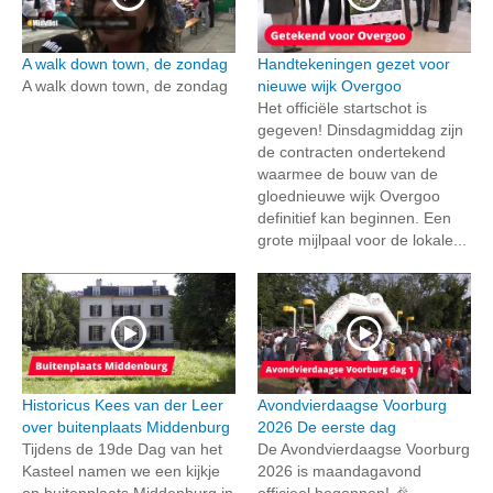
A walk down town, de zondag
Handtekeningen gezet voor
A walk down town, de zondag
nieuwe wijk Overgoo
Het officiële startschot is
gegeven! Dinsdagmiddag zijn
de contracten ondertekend
waarmee de bouw van de
gloednieuwe wijk Overgoo
definitief kan beginnen. Een
grote mijlpaal voor de lokale...
Historicus Kees van der Leer
Avondvierdaagse Voorburg
over buitenplaats Middenburg
2026 De eerste dag
Tijdens de 19de Dag van het
De Avondvierdaagse Voorburg
Kasteel namen we een kijkje
2026 is maandagavond
op buitenplaats Middenburg in
officieel begonnen! 🎉