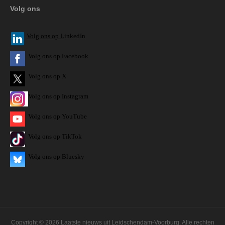
Volg ons
V
olg ons op L
inkedIn
Volg ons op Facebook
Volg ons op X
Volg ons op Instagram
Volg
ons op
YouTube
Volg ons op TikTok
Volg ons op Bluesky
Copyright © 2026 Laatste nieuws uit Leidschendam-Voorburg. Alle rechten