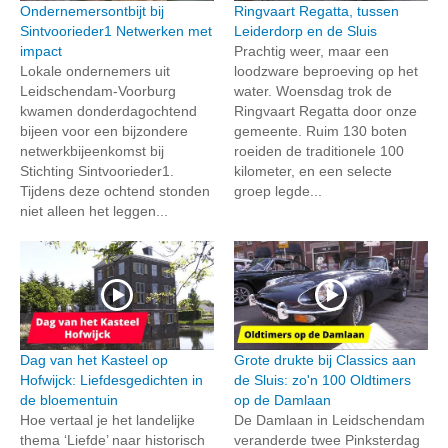
Ondernemersontbijt bij
Ringvaart Regatta, tussen
Sintvoorieder1 Netwerken met
Leiderdorp en de Sluis
impact
Prachtig weer, maar een
Lokale ondernemers uit
loodzware beproeving op het
Leidschendam-Voorburg
water. Woensdag trok de
kwamen donderdagochtend
Ringvaart Regatta door onze
bijeen voor een bijzondere
gemeente. Ruim 130 boten
netwerkbijeenkomst bij
roeiden de traditionele 100
Stichting Sintvoorieder1.
kilometer, en een selecte
Tijdens deze ochtend stonden
groep legde...
niet alleen het leggen...
Dag van het Kasteel op
Grote drukte bij Classics aan
Hofwijck: Liefdesgedichten in
de Sluis: zo'n 100 Oldtimers
de bloementuin
op de Damlaan
Hoe vertaal je het landelijke
De Damlaan in Leidschendam
thema ‘Liefde’ naar historisch
veranderde twee Pinksterdag