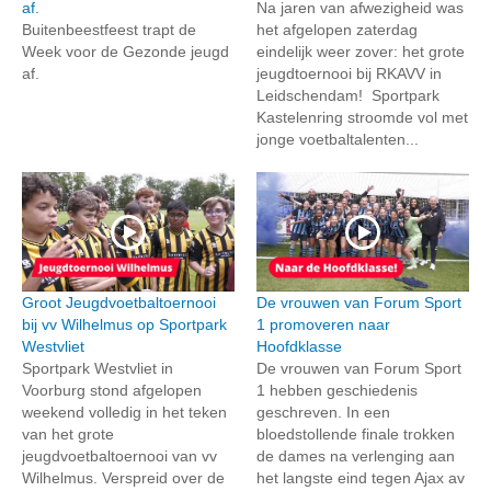
af.
Na jaren van afwezigheid was
Buitenbeestfeest trapt de
het afgelopen zaterdag
Week voor de Gezonde jeugd
eindelijk weer zover: het grote
af.
jeugdtoernooi bij RKAVV in
Leidschendam! Sportpark
Kastelenring stroomde vol met
jonge voetbaltalenten...
Groot Jeugdvoetbaltoernooi
De vrouwen van Forum Sport
bij vv Wilhelmus op Sportpark
1 promoveren naar
Westvliet
Hoofdklasse
Sportpark Westvliet in
De vrouwen van Forum Sport
Voorburg stond afgelopen
1 hebben geschiedenis
weekend volledig in het teken
geschreven. In een
van het grote
bloedstollende finale trokken
jeugdvoetbaltoernooi van vv
de dames na verlenging aan
Wilhelmus. Verspreid over de
het langste eind tegen Ajax av