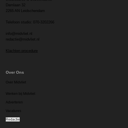
Damlaan 32
2265 AN Leidschendam
Telefoon studio: 070-3202266
info@midvliet.nl
redactie@midvliet.nl
Klachten procedure
Over Ons
Over Midvliet
Werken bij Midvliet
Adverteren
Vacatures
Redactie