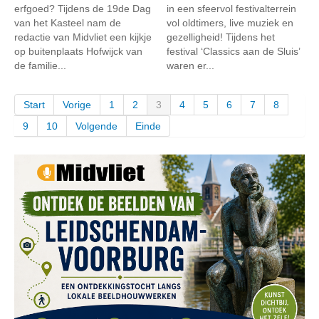
erfgoed? Tijdens de 19de Dag
in een sfeervol festivalterrein
van het Kasteel nam de
vol oldtimers, live muziek en
redactie van Midvliet een kijkje
gezelligheid! Tijdens het
op buitenplaats Hofwijck van
festival ‘Classics aan de Sluis’
de familie...
waren er...
Start
Vorige
1
2
3
4
5
6
7
8
9
10
Volgende
Einde