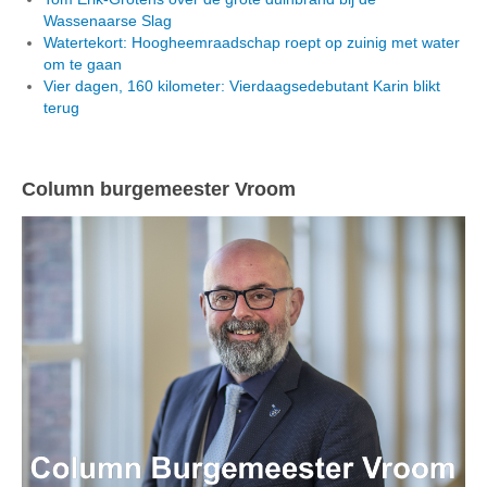
Wassenaarse Slag
Watertekort: Hoogheemraadschap roept op zuinig met water
om te gaan
Vier dagen, 160 kilometer: Vierdaagsedebutant Karin blikt
terug
Column burgemeester Vroom