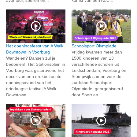
avontuur, spellen en...
komst van een AZC...
Het openingsfeest van A Walk
Schoolsport Olympiade
Downtown in Voorburg
Vrijdag kwamen meer dan
Wandelen? Dansen zul je
1500 kinderen van 13
bedoelen! Het Stationsplein in
verschillende scholen uit
Voorburg was gisteravond het
Leidschendam, Voorburg én
decor van een drukbezochte
Stompwijk samen voor de
openingsavond van het
jaarlijkse Schoolsport
driedaagse festival A Walk
Olympiade, georganiseerd
Downtown.
door Sport en...