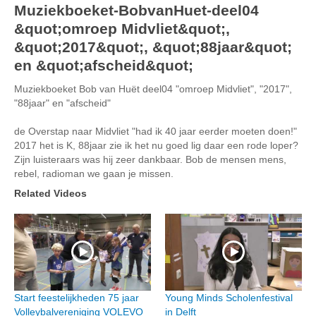
Muziekboeket-BobvanHuet-deel04
&quot;omroep Midvliet&quot;,
&quot;2017&quot;, &quot;88jaar&quot;
en &quot;afscheid&quot;
Muziekboeket Bob van Huët deel04 "omroep Midvliet", "2017",
"88jaar" en "afscheid"
de Overstap naar Midvliet "had ik 40 jaar eerder moeten doen!"
2017 het is K, 88jaar zie ik het nu goed lig daar een rode loper?
Zijn luisteraars was hij zeer dankbaar. Bob de mensen mens,
rebel, radioman we gaan je missen.
Related Videos
Start feestelijkheden 75 jaar
Young Minds Scholenfestival
Volleybalvereniging VOLEVO
in Delft