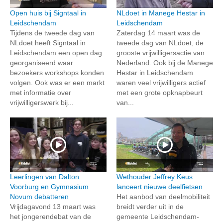
Open huis bij Signtaal in
NLdoet in Manege Hestar in
Leidschendam
Leidschendam
Tijdens de tweede dag van
Zaterdag 14 maart was de
NLdoet heeft Signtaal in
tweede dag van NLdoet, de
Leidschendam een open dag
grooste vrijwilligersactie van
georganiseerd waar
Nederland. Ook bij de Manege
bezoekers workshops konden
Hestar in Leidschendam
volgen. Ook was er een markt
waren veel vrijwilligers actief
met informatie over
met een grote opknapbeurt
vrijwilligerswerk bij...
van...
Leerlingen van Dalton
Wethouder Jeffrey Keus
Voorburg en Gymnasium
lanceert nieuwe deelfietsen
Novum debatteren
Het aanbod van deelmobiliteit
Vrijdagavond 13 maart was
breidt verder uit in de
het jongerendebat van de
gemeente Leidschendam-