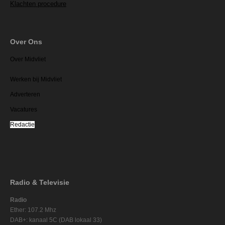
Klachten procedure
Over Ons
Over Midvliet
Werken bij Midvliet
Adverteren
Vacatures
Redactie
Radio & Televisie
Radio
Ether: 107.2 Mhz
DAB+: kanaal 5C (DAB lokaal 33)