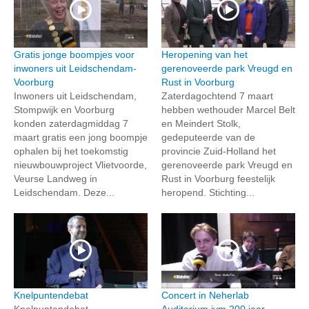
Gratis jonge boompjes voor
Heropening van het
inwoners uit Leidschendam-
gerenoveerde park Vreugd en
Voorburg
Rust in Voorburg
Inwoners uit Leidschendam,
Zaterdagochtend 7 maart
Stompwijk en Voorburg
hebben wethouder Marcel Belt
konden zaterdagmiddag 7
en Meindert Stolk,
maart gratis een jong boompje
gedeputeerde van de
ophalen bij het toekomstig
provincie Zuid-Holland het
nieuwbouwproject Vlietvoorde,
gerenoveerde park Vreugd en
Veurse Landweg in
Rust in Voorburg feestelijk
Leidschendam. Deze...
heropend. Stichting...
Knelpuntendebat
Concert in Neherlab
Knelpuntendebat
Auditorium ivm 200 jaar