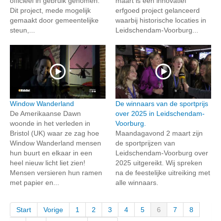
officieel in gebruik genomen.
maart is een innovatief
Dit project, mede mogelijk
erfgoed project gelanceerd
gemaakt door gemeentelijke
waarbij historische locaties in
steun,...
Leidschendam-Voorburg...
Window Wanderland
De winnaars van de sportprijs
De Amerikaanse Dawn
over 2025 in Leidschendam-
woonde in het verleden in
Voorburg.
Bristol (UK) waar ze zag hoe
Maandagavond 2 maart zijn
Window Wanderland mensen
de sportprijzen van
hun buurt en elkaar in een
Leidschendam-Voorburg over
heel nieuw licht liet zien!
2025 uitgereikt. Wij spreken
Mensen versieren hun ramen
na de feestelijke uitreiking met
met papier en...
alle winnaars.
Start
Vorige
1
2
3
4
5
6
7
8