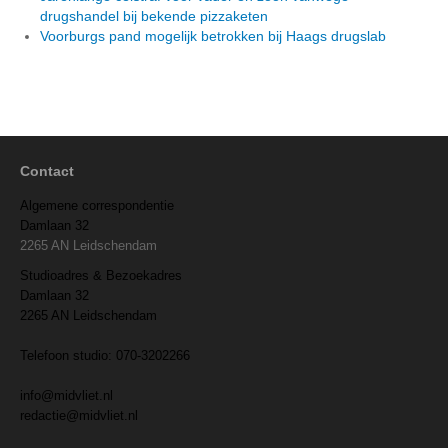
drugshandel bij bekende pizzaketen
Voorburgs pand mogelijk betrokken bij Haags drugslab
Contact
Algemene correspondentie
Damlaan 32
2265 AN Leidschendam
Studioadres & Bezoekadres
Damlaan 32
2265 AN Leidschendam
Telefoon studio: 070-3202266
info@midvliet.nl
redactie@midvliet.nl