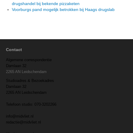
drugshandel bij bekende pizzaketen
Voorburgs pand mogelijk betrokken bij Haags drugslab
Contact
Algemene correspondentie
Damlaan 32
2265 AN Leidschendam
Studioadres & Bezoekadres
Damlaan 32
2265 AN Leidschendam
Telefoon studio: 070-3202266
info@midvliet.nl
redactie@midvliet.nl