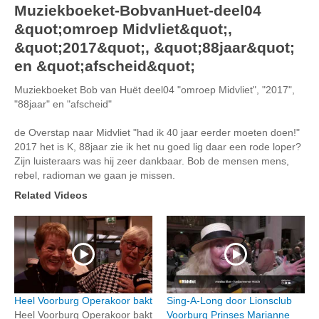
Muziekboeket-BobvanHuet-deel04
&quot;omroep Midvliet&quot;,
&quot;2017&quot;, &quot;88jaar&quot;
en &quot;afscheid&quot;
Muziekboeket Bob van Huët deel04 "omroep Midvliet", "2017",
"88jaar" en "afscheid"
de Overstap naar Midvliet "had ik 40 jaar eerder moeten doen!"
2017 het is K, 88jaar zie ik het nu goed lig daar een rode loper?
Zijn luisteraars was hij zeer dankbaar. Bob de mensen mens,
rebel, radioman we gaan je missen.
Related Videos
Heel Voorburg Operakoor bakt
Sing-A-Long door Lionsclub
Heel Voorburg Operakoor bakt
Voorburg Prinses Marianne