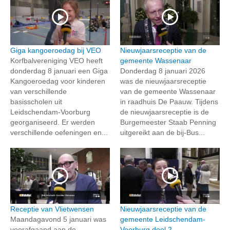
Giga kangoeroedag bij VEO
Nieuwjaarsreceptie van de
Korfbalvereniging VEO heeft
gemeente Wassenaar
donderdag 8 januari een Giga
Donderdag 8 januari 2026
Kangoeroedag voor kinderen
was de nieuwjaarsreceptie
van verschillende
van de gemeente Wassenaar
basisscholen uit
in raadhuis De Paauw. Tijdens
Leidschendam-Voorburg
de nieuwjaarsreceptie is de
georganiseerd. Er werden
Burgemeester Staab Penning
verschillende oefeningen en...
uitgereikt aan de bij-Bus...
Receptie van Vlietwensen
Nieuwjaarsreceptie van de
Maandagavond 5 januari was
gemeente Leidschendam-
voorafgaand aan de
Voorburg deel 2