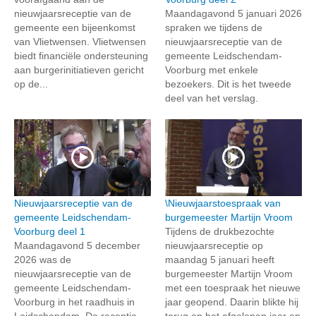
nieuwjaarsreceptie van de
Maandagavond 5 januari 2026
gemeente een bijeenkomst
spraken we tijdens de
van Vlietwensen. Vlietwensen
nieuwjaarsreceptie van de
biedt financiële ondersteuning
gemeente Leidschendam-
aan burgerinitiatieven gericht
Voorburg met enkele
op de...
bezoekers. Dit is het tweede
deel van het verslag.
Nieuwjaarsreceptie van de
\Nieuwjaarstoespraak van
gemeente Leidschendam-
burgemeester Martijn Vroom
Voorburg deel 1
Tijdens de drukbezochte
Maandagavond 5 december
nieuwjaarsreceptie op
2026 was de
maandag 5 januari heeft
nieuwjaarsreceptie van de
burgemeester Martijn Vroom
gemeente Leidschendam-
met een toespraak het nieuwe
Voorburg in het raadhuis in
jaar geopend. Daarin blikte hij
Leidschendam. De receptie
terug op het afgelopen jaar en