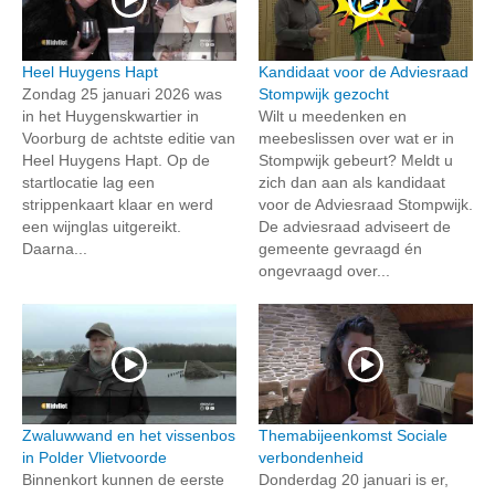
Heel Huygens Hapt
Kandidaat voor de Adviesraad
Zondag 25 januari 2026 was
Stompwijk gezocht
in het Huygenskwartier in
Wilt u meedenken en
Voorburg de achtste editie van
meebeslissen over wat er in
Heel Huygens Hapt. Op de
Stompwijk gebeurt? Meldt u
startlocatie lag een
zich dan aan als kandidaat
strippenkaart klaar en werd
voor de Adviesraad Stompwijk.
een wijnglas uitgereikt.
De adviesraad adviseert de
Daarna...
gemeente gevraagd én
ongevraagd over...
Zwaluwwand en het vissenbos
Themabijeenkomst Sociale
in Polder Vlietvoorde
verbondenheid
Binnenkort kunnen de eerste
Donderdag 20 januari is er,