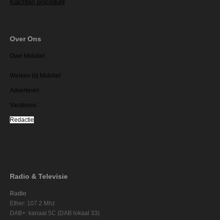
Klachten procedure
Over Ons
Over Midvliet
Werken bij Midvliet
Adverteren
Vacatures
Redactie
Radio & Televisie
Radio
Ether: 107.2 Mhz
DAB+: kanaal 5C (DAB lokaal 33)