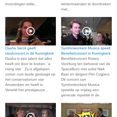
inzendingen telde,...
wintermaanden te doorbreken
met...
Dasha Serck geeft
Symfonieorkest Musica speelt
vioolconcert in de Koningkerk
Benefietconcert in Koningkerk
Dasha is een talent dat alles
Benefietconcert Rotary
heeft om door te breken, ‘a
Voorburg ten behoeve van de
rising star’. Zij is afgelopen
SpaceBuzz met solist Niek
zomer cum laude geslaagd op
Baar en dirigent Pim Cuijpers.
het conservatorium van
Dit concert van
Amsterdam en heeft in
Symfonieorkest Musica
Venetië het prestigieuze...
speelde op vrijdag een
generale repetitie in de...