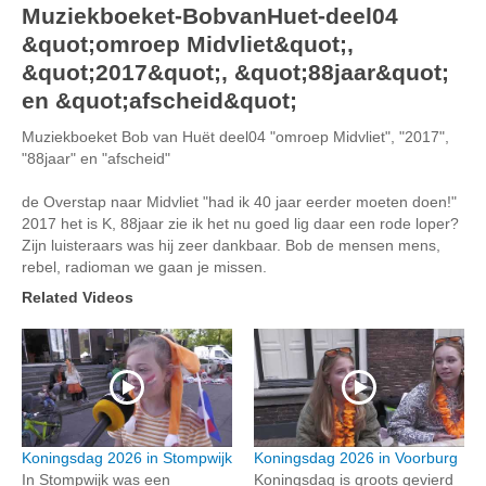
Muziekboeket-BobvanHuet-deel04
&quot;omroep Midvliet&quot;,
&quot;2017&quot;, &quot;88jaar&quot;
en &quot;afscheid&quot;
Muziekboeket Bob van Huët deel04 "omroep Midvliet", "2017",
"88jaar" en "afscheid"
de Overstap naar Midvliet "had ik 40 jaar eerder moeten doen!"
2017 het is K, 88jaar zie ik het nu goed lig daar een rode loper?
Zijn luisteraars was hij zeer dankbaar. Bob de mensen mens,
rebel, radioman we gaan je missen.
Related Videos
Koningsdag 2026 in Stompwijk
Koningsdag 2026 in Voorburg
In Stompwijk was een
Koningsdag is groots gevierd