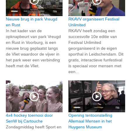
Nieuwe brug in park Vreugd
RKAVV organiseert Festival
en Rust
Unlimited
In het kader van de
RKAVV heeft zondag een
opknapbeurt van park Vreugd
succesvolle 10e editie van
en Rust in Voorburg, is een
Festival Unlimited
nieuwe brug geplaatst langs
georganiseerd in de eigen
de Vliet waardoor de vijver in
sporthal in Leidschendam. Dit
het park weer een verbinding
gratis, interactieve funfestival
heeft met de Vliet.
is speciaal voor mensen met
een...
4x4 hockey toernooi door
Opening tentoonstelling
SenW bij Cartouche
Allemaal Mensen in het
Zondagmiddag heeft Sport en
Huygens Museum