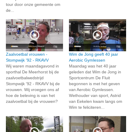
tour door onze gemeente om
de...
Zaalvoetbal vrouwen -
Wim de Jong geeft 40 jaar
Stompwijk '92 - RKAVV
Aerobic Gymlessen
Wij waren maandagavond in
Maandag was het 40 jaar
sporthal De Meerhorst bij de
geleden dat Wim de Jong in
zaalvoetbalwedstrijd
Sportcentrum De Fluit
Stompwijk '92 - RKAVV bij de
begonnen is met het geven
vrouwen. Wij vroegen ons af
van Aerobic Gymlessen.
hoe de beleving is van het
Wethouder van sport, Astrid
zaalvoetbal bij de vrouwen?
van Eekelen kwam langs om
Wim te feliciteren...