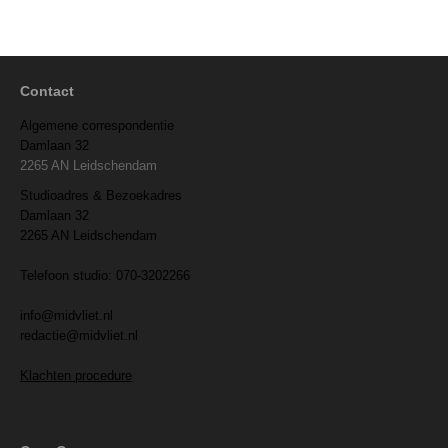
Contact
Algemene correspondentie
Damlaan 32
2265 AN Leidschendam
Studioadres & Bezoekadres
Damlaan 32
2265 AN Leidschendam
Telefoon studio: 070-3202266
info@midvliet.nl
redactie@midvliet.nl
Klachten procedure