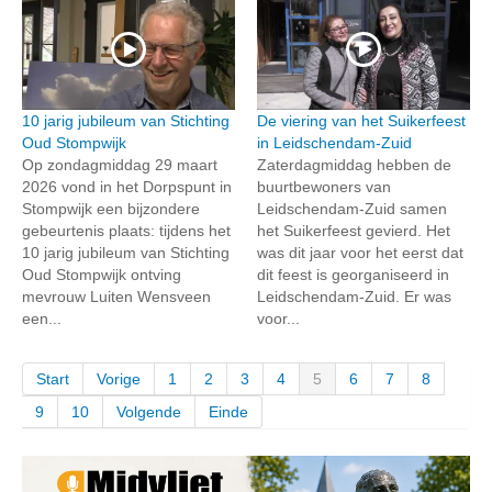
10 jarig jubileum van Stichting
De viering van het Suikerfeest
Oud Stompwijk
in Leidschendam-Zuid
Op zondagmiddag 29 maart
Zaterdagmiddag hebben de
2026 vond in het Dorpspunt in
buurtbewoners van
Stompwijk een bijzondere
Leidschendam-Zuid samen
gebeurtenis plaats: tijdens het
het Suikerfeest gevierd. Het
10 jarig jubileum van Stichting
was dit jaar voor het eerst dat
Oud Stompwijk ontving
dit feest is georganiseerd in
mevrouw Luiten Wensveen
Leidschendam-Zuid. Er was
een...
voor...
Start
Vorige
1
2
3
4
5
6
7
8
9
10
Volgende
Einde