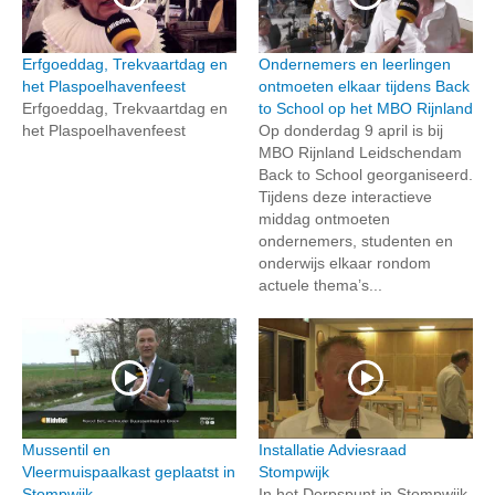
Erfgoeddag, Trekvaartdag en
Ondernemers en leerlingen
het Plaspoelhavenfeest
ontmoeten elkaar tijdens Back
Erfgoeddag, Trekvaartdag en
to School op het MBO Rijnland
het Plaspoelhavenfeest
Op donderdag 9 april is bij
MBO Rijnland Leidschendam
Back to School georganiseerd.
Tijdens deze interactieve
middag ontmoeten
ondernemers, studenten en
onderwijs elkaar rondom
actuele thema’s...
Mussentil en
Installatie Adviesraad
Vleermuispaalkast geplaatst in
Stompwijk
Stompwijk
In het Dorpspunt in Stompwijk