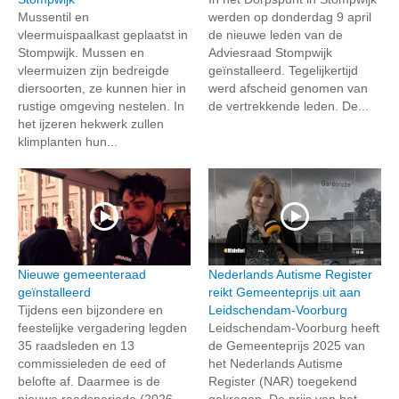
Mussentil en
werden op donderdag 9 april
vleermuispaalkast geplaatst in
de nieuwe leden van de
Stompwijk. Mussen en
Adviesraad Stompwijk
vleermuizen zijn bedreigde
geïnstalleerd. Tegelijkertijd
diersoorten, ze kunnen hier in
werd afscheid genomen van
rustige omgeving nestelen. In
de vertrekkende leden. De...
het ijzeren hekwerk zullen
klimplanten hun...
Nieuwe gemeenteraad
Nederlands Autisme Register
geïnstalleerd
reikt Gemeenteprijs uit aan
Tijdens een bijzondere en
Leidschendam-Voorburg
feestelijke vergadering legden
Leidschendam-Voorburg heeft
35 raadsleden en 13
de Gemeenteprijs 2025 van
commissieleden de eed of
het Nederlands Autisme
belofte af. Daarmee is de
Register (NAR) toegekend
nieuwe raadsperiode (2026-
gekregen. De prijs van het