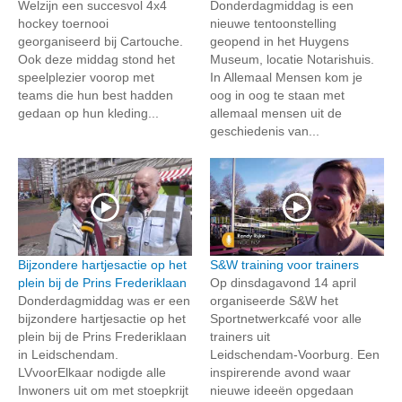
Welzijn een succesvol 4x4
Donderdagmiddag is een
hockey toernooi
nieuwe tentoonstelling
georganiseerd bij Cartouche.
geopend in het Huygens
Ook deze middag stond het
Museum, locatie Notarishuis.
speelplezier voorop met
In Allemaal Mensen kom je
teams die hun best hadden
oog in oog te staan met
gedaan op hun kleding...
allemaal mensen uit de
geschiedenis van...
Bijzondere hartjesactie op het
S&W training voor trainers
plein bij de Prins Frederiklaan
Op dinsdagavond 14 april
Donderdagmiddag was er een
organiseerde S&W het
bijzondere hartjesactie op het
Sportnetwerkcafé voor alle
plein bij de Prins Frederiklaan
trainers uit
in Leidschendam.
Leidschendam‑Voorburg. Een
LVvoorElkaar nodigde alle
inspirerende avond waar
Inwoners uit om met stoepkrijt
nieuwe ideeën opgedaan