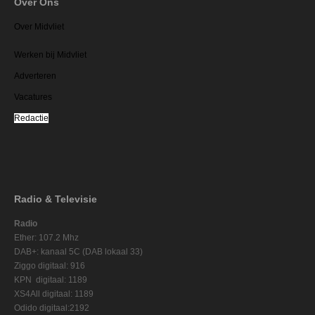
Over Ons
Over Midvliet
Werken bij Midvliet
Adverteren
Vacatures
Redactie
Radio & Televisie
Radio
Ether: 107.2 Mhz
DAB+: kanaal 5C (DAB lokaal 33)
Ziggo digitaal: 916
KPN digitaal: 1189
XS4All digitaal: 1189
Odido digitaal:2192