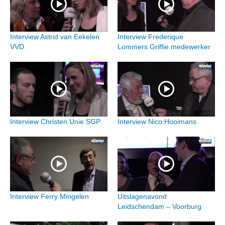
Interview Astrid van Eekelen
Interview Frederique
VVD
Lommers Griffie medewerker
Interview Christen Unie SGP
Interview Nico Hooimans
Interview Ferry Mingelen
Uitslagenavond
Leidschendam – Voorburg