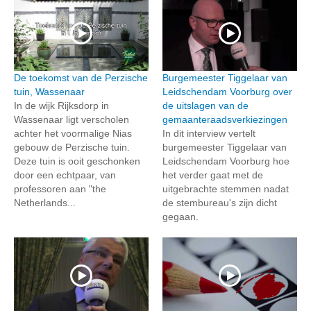
De toekomst van de Perzische
Burgemeester Tiggelaar van
tuin, Wassenaar
Leidschendam Voorburg over
In de wijk Rijksdorp in
de uitslagen van de
Wassenaar ligt verscholen
gemaanteraadsverkiezingen
achter het voormalige Nias
In dit interview vertelt
gebouw de Perzische tuin.
burgemeester Tiggelaar van
Deze tuin is ooit geschonken
Leidschendam Voorburg hoe
door een echtpaar, van
het verder gaat met de
professoren aan "the
uitgebrachte stemmen nadat
Netherlands...
de stembureau's zijn dicht
gegaan.