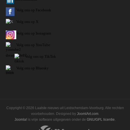
Volg ons op Facebook
Volg ons op X
Volg ons op Instagram
Volg
ons op
YouTube
Volg ons op TikTok
Volg ons op Bluesky
Copyright © 2026 Laatste nieuws uit Leidschendam-Voorburg. Alle rechten
voorbehouden. Designed by
JoomlArt.com
.
Joomla!
is vrije software uitgegeven onder de
GNU/GPL licentie.