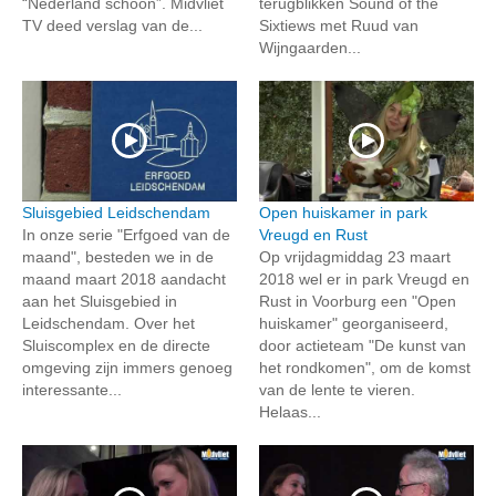
“Nederland schoon”. Midvliet
terugblikken Sound of the
TV deed verslag van de...
Sixtiews met Ruud van
Wijngaarden...
Sluisgebied Leidschendam
Open huiskamer in park
In onze serie "Erfgoed van de
Vreugd en Rust
maand", besteden we in de
Op vrijdagmiddag 23 maart
maand maart 2018 aandacht
2018 wel er in park Vreugd en
aan het Sluisgebied in
Rust in Voorburg een "Open
Leidschendam. Over het
huiskamer" georganiseerd,
Sluiscomplex en de directe
door actieteam "De kunst van
omgeving zijn immers genoeg
het rondkomen", om de komst
interessante...
van de lente te vieren.
Helaas...