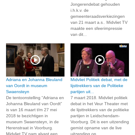
Jongerendebat gehouden
i.h.k.v. de
gemeenteraadsverkiezingen
van 21 maart a.s.. Midvliet TV
maakte een sfeerimpressie
van dit...
Adriana en Johanna Bleuland
Midvliet Politiek debat, met de
van Oordt in museum
lijsttrekkers van de Politieke
Swaensteyn
partijen uit...
De tentoonstelling “Adriana en
7 maart 2018. Midvliet politiek
Johanna Bleuland van Oordt”
debat in het Veur Theater met
is van 16 maart t/m 27 mei
de lijsttrekkers van de politieke
2018 te bezichtigen in
partijen in Leidschendam-
museum Swaensteyn, in de
Voorburg. Dit is een uitzending
Herenstraat in Voorburg.
gemist opname van de live
Midvliet TV nam alvast een
uitzending op...