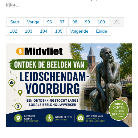
kijkje...
Start
Vorige
96
97
98
99
100
101
102
103
104
105
Volgende
Einde