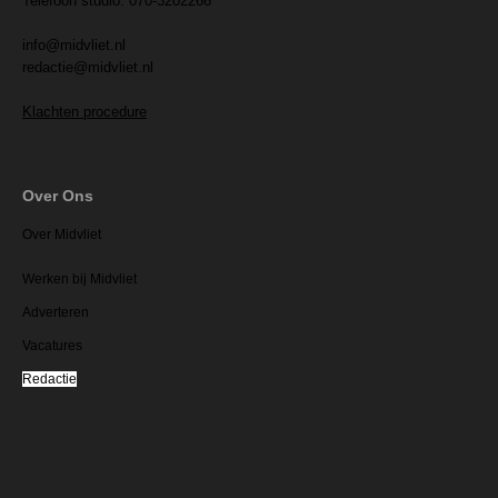
Telefoon studio: 070-3202266
info@midvliet.nl
redactie@midvliet.nl
Klachten procedure
Over Ons
Over Midvliet
Werken bij Midvliet
Adverteren
Vacatures
Redactie