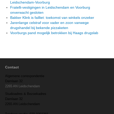
Leidschendam-Voorburg
Fratelli-vestigingen in Leidschendam en Voorburg
onverwacht gesloten
Bakker Klink is failliet: toekomst van winkels onzeker
Jarenlange celstraf voor vader en zoon vanwege
drugshandel bij bekende pizzaketen
Voorburgs pand mogelijk betrokken bij Haags drugslab
Contact
Algemene correspondentie
Damlaan 32
2265 AN Leidschendam
Studioadres & Bezoekadres
Damlaan 32
2265 AN Leidschendam