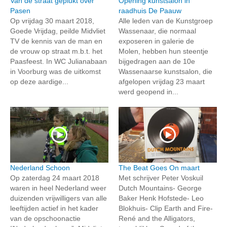
Van de straat geplukt over
Opening kunstsalon in
Pasen
raadhuis De Paauw
Op vrijdag 30 maart 2018,
Alle leden van de Kunstgroep
Goede Vrijdag, peilde Midvliet
Wassenaar, die normaal
TV de kennis van de man en
exposeren in galerie de
de vrouw op straat m.b.t. het
Molen, hebben hun steentje
Paasfeest. In WC Julianabaan
bijgedragen aan de 10e
in Voorburg was de uitkomst
Wassenaarse kunstsalon, die
op deze aardige...
afgelopen vrijdag 23 maart
werd geopend in...
Nederland Schoon
The Beat Goes On maart
Op zaterdag 24 maart 2018
Met schrijver Peter Voskuil
waren in heel Nederland weer
Dutch Mountains- George
duizenden vrijwilligers van alle
Baker Henk Hofstede- Leo
leeftijden actief in het kader
Blokhuis- Clip Earth and Fire-
van de opschoonactie
René and the Alligators,