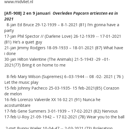
www.midvliet.nl
[Afl-908] 2 en 9 januari
Overleden Popcorn artiesten ea in
2021
8-jan Ed Bruce 29-12-1939 – 8-1-2021 (81) I’m gonna have a
party
17-jan Phil Spector // (Darlene Love) 26-12-1939 -- 17-01-2021
(81) He’s a quiet guy
21-jan Jimmy Rodgers 18-09-1933 – 18-01-2021 (87) What have
i done
30-jan Hilton Valentine (The Animals) 21-5-1943 -29 –01-
2021(77) Bring it on home to me
8-feb Mary Wilson (Supremes) 6–03-1944 -- 08 -02- 2021 ( 76 )
Let the music play
15-feb Johnny Pacheco 25-03-1935- 15 feb-2021(85) Corazon
de melon
16-feb Lorenzo Valverde XX 16 02 21 (91) Nunca he
acostumbtare
17-feb Gene Summers 3-01-1939 – 17-02-2021 (82) Nervous
17-feb U-Roy 21-09-1942 – 17 02-2021 (78) Wear you to the ball
2-mrt Bunny Wailer 10-04-47 -- 2-03-2021 (73) Boleration