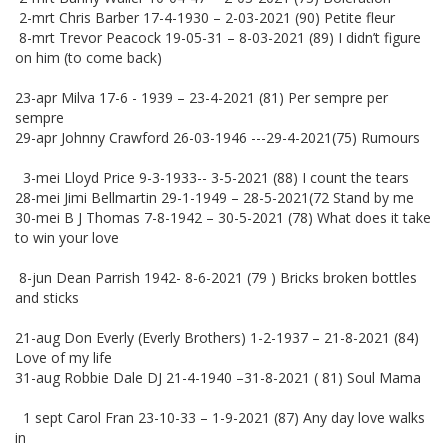
2-mrt Chris Barber 17-4-1930 – 2-03-2021 (90) Petite fleur
8-mrt Trevor Peacock 19-05-31 – 8-03-2021 (89) I didn’t figure
on him (to come back)
23-apr Milva 17-6 - 1939 – 23-4-2021 (81) Per sempre per
sempre
29-apr Johnny Crawford 26-03-1946 ---29-4-2021(75) Rumours
3-mei Lloyd Price 9-3-1933-- 3-5-2021 (88) I count the tears
28-mei Jimi Bellmartin 29-1-1949 – 28-5-2021(72 Stand by me
30-mei B J Thomas 7-8-1942 – 30-5-2021 (78) What does it take
to win your love
8-jun Dean Parrish 1942- 8-6-2021 (79 ) Bricks broken bottles
and sticks
21-aug Don Everly (Everly Brothers) 1-2-1937 – 21-8-2021 (84)
Love of my life
31-aug Robbie Dale DJ 21-4-1940 –31-8-2021 ( 81) Soul Mama
1 sept Carol Fran 23-10-33 – 1-9-2021 (87) Any day love walks
in