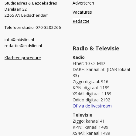
Adverteren
Studioadres & Bezoekadres
Damlaan 32
Vacatures
2265 AN Leidschendam
Redactie
Telefoon studio: 070-3202266
info@midvliet.nl
redactie@midvliet.nl
Radio & Televisie
Radio
Klachten procedure
Ether: 107.2 Mhz
DAB+: kanaal 5C (DAB lokaal
33)
Ziggo digitaal: 916
KPN digitaal: 1189
XS4All digitaal: 1189
Odido digitaal:2192
Of via de livestream
Televisie
Ziggo: kanaal 41
KPN: kanaal 1489
XS4All: kanaal 1489