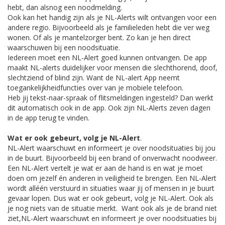
hebt, dan alsnog een noodmelding.
Ook kan het handig zijn als je NL-Alerts wilt ontvangen voor een
andere regio. Bijvoorbeeld als je familieleden hebt die ver weg
wonen. Of als je mantelzorger bent. Zo kan je hen direct
waarschuwen bij een noodsituatie.
Iedereen moet een NL-Alert goed kunnen ontvangen. De app
maakt NL-alerts duidelijker voor mensen die slechthorend, doof,
slechtziend of blind zijn. Want de NL-alert App neemt
toegankelijkheidfuncties over van je mobiele telefoon.
Heb jij tekst-naar-spraak of flitsmeldingen ingesteld? Dan werkt
dit automatisch ook in de app. Ook zijn NL-Alerts zeven dagen
in de app terug te vinden.
Wat er ook gebeurt, volg je NL-Alert
.
NL-Alert waarschuwt en informeert je over noodsituaties bij jou
in de buurt. Bijvoorbeeld bij een brand of onverwacht noodweer.
Een NL-Alert vertelt je wat er aan de hand is en wat je moet
doen om jezelf én anderen in veiligheid te brengen. Een NL-Alert
wordt alléén verstuurd in situaties waar jij of mensen in je buurt
gevaar lopen. Dus wat er ook gebeurt, volg je NL-Alert. Ook als
je nog niets van de situatie merkt. Want ook als je de brand niet
ziet,NL-Alert waarschuwt en informeert je over noodsituaties bij