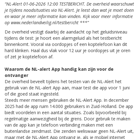
“NL-Alert 01-06-2026 12:00 TESTBERICHT. De overheid waarschuwt
je tijdens noodsituaties via NL-Alert. Je leest dan wat je moet doen
en waar je meer informatie kan vinden. Kijk voor meer informatie
op www.nederlandveilig.nl/testbericht ***”
De overheid vestigt daarbij de aandacht op het geluidsniveau
tijdens de test: je hoort een alarmgeluid als het testbericht
binnenkomt. Vooral via oordopjes of een koptelefoon kan dit
hard klinken. Haal dus vlak voor 12 uur je oordopjes uit je oren
of zet je koptelefoon af.
Waarom de NL-alert App handig kan zijn voor de
ontvanger
De overheid beveelt tijdens het testen van de NL-Alert het
gebruik van de NL-alert App aan, maar test die app voor 1 juni
of die goed staat ingesteld.
Steeds meer mensen gebruiken de NL-Alert App. In december
2025 had de app ruim 14.000 gebruikers in Zuid-Holland. De app
biedt voordelen in een aantal situaties. Zoals bijvoorbeeld bij
regelmatige aanwezigheid bij de grens. Door gebruik te maken
van de app kan je telefoon verbinding maken met een
buitenlandse zendmast. Die zenden weliswaar geen NL-Alert uit,
maar met de NL-Alert App ontvang je, als je mobiel internet