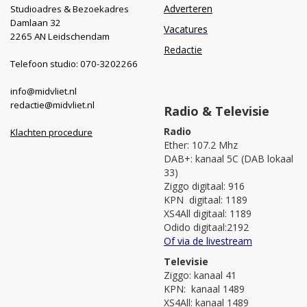
Adverteren
Studioadres & Bezoekadres
Damlaan 32
Vacatures
2265 AN Leidschendam
Redactie
Telefoon studio: 070-3202266
info@midvliet.nl
redactie@midvliet.nl
Radio & Televisie
Radio
Klachten procedure
Ether: 107.2 Mhz
DAB+: kanaal 5C (DAB lokaal
33)
Ziggo digitaal: 916
KPN digitaal: 1189
XS4All digitaal: 1189
Odido digitaal:2192
Of via de livestream
Televisie
Ziggo: kanaal 41
KPN: kanaal 1489
XS4All: kanaal 1489