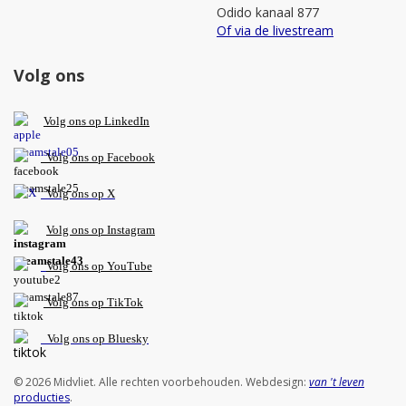
Odido kanaal 877
Of via de livestream
Volg ons
V
olg ons op L
inkedIn
Volg ons op Facebook
Volg ons op X
Volg ons op Instagram
Volg
ons op
YouTube
Volg ons op TikTok
Volg ons op Bluesky
© 2026 Midvliet. Alle rechten voorbehouden. Webdesign:
van 't leven
producties
.