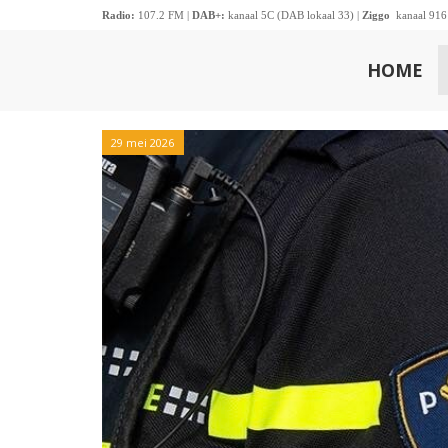
Radio:
107.2 FM |
DAB+:
kanaal 5C (DAB lokaal 33) |
Ziggo
kanaal 916
HOME
29 mei 2026