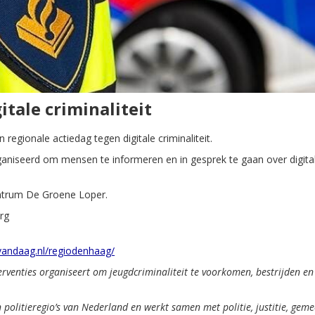
itale criminaliteit
egionale actiedag tegen digitale criminaliteit.
ganiseerd om mensen te informeren en in gesprek te gaan over digita
entrum De Groene Loper.
rg
vandaag.nl/regiodenhaag/
erventies organiseert om jeugdcriminaliteit te voorkomen, bestrijden en
n politieregio’s van Nederland en werkt samen met politie, justitie, gem