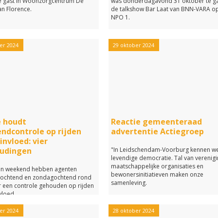
 gast in Woonzorgcentrum De
was donderdagavond 31 oktober te ga
an Florence.
de talkshow Bar Laat van BNN-VARA o
NPO 1.
er 2024
29 oktober 2024
e houdt
Reactie gemeenteraad
ndcontrole op rijden
advertentie Actiegroep
invloed: vier
udingen
"In Leidschendam-Voorburg kennen w
levendige democratie. Tal van verenig
maatschappelijke organisaties en
en weekend hebben agenten
bewonersinitiatieven maken onze
gochtend en zondagochtend rond
samenleving.
r een controle gehouden op rijden
vloed.
er 2024
28 oktober 2024