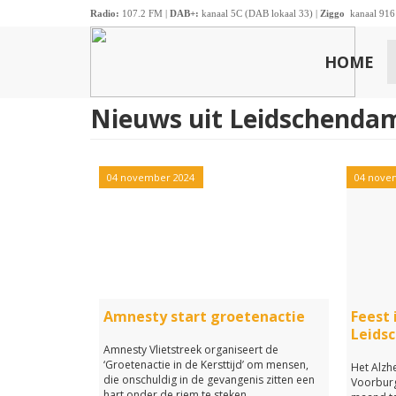
Radio:
107.2 FM |
DAB+:
kanaal 5C (DAB lokaal 33) |
Ziggo
kanaal 916
HOME
Nieuws uit Leidschenda
04 november 2024
04 nove
Amnesty start groetenactie
Feest 
Leids
Amnesty Vlietstreek organiseert de
‘Groetenactie in de Kersttijd’ om mensen,
Het Alzh
die onschuldig in de gevangenis zitten een
Voorburg
hart onder de riem te steken.