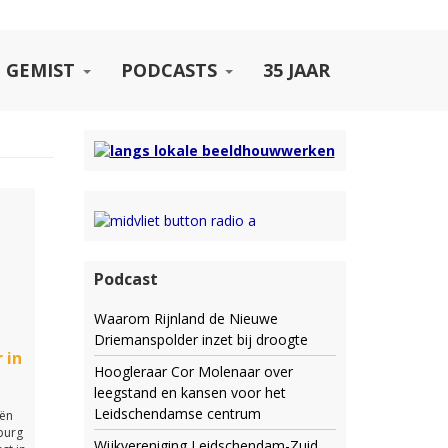
 GEMIST
PODCASTS
35 JAAR
Podcast
Waarom Rijnland de Nieuwe
Driemanspolder inzet bij droogte
 in
Hoogleraar Cor Molenaar over
leegstand en kansen voor het
Leidschendamse centrum
iën
burg
Wijkvereniging Leidschendam-Zuid