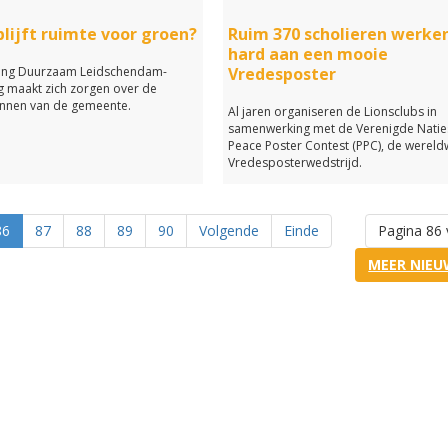
lijft ruimte voor groen?
Ruim 370 scholieren werke
hard aan een mooie
ting Duurzaam Leidschendam-
Vredesposter
 maakt zich zorgen over de
nnen van de gemeente.
Al jaren organiseren de Lionsclubs in
samenwerking met de Verenigde Natie
Peace Poster Contest (PPC), de wereld
Vredesposterwedstrijd.
86
87
88
89
90
Volgende
Einde
Pagina 86 
MEER NIEU