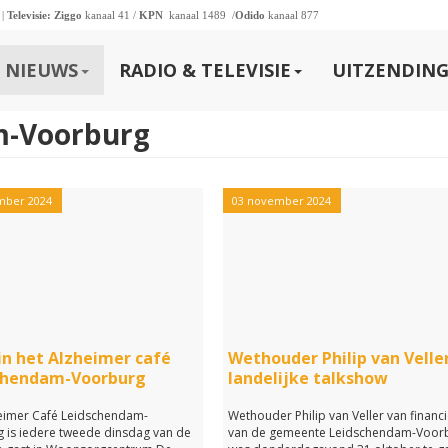
 |
Televisie:
Ziggo
kanaal 41 /
KPN
kanaal 1489 /
Odido
kanaal 877
NIEUWS
RADIO & TELEVISIE
UITZENDING
m-Voorburg
mber 2024
03 november 2024
in het Alzheimer café
Wethouder Philip van Veller
chendam-Voorburg
landelijke talkshow
eimer Café Leidschendam-
Wethouder Philip van Veller van financ
 is iedere tweede dinsdag van de
van de gemeente Leidschendam-Voor