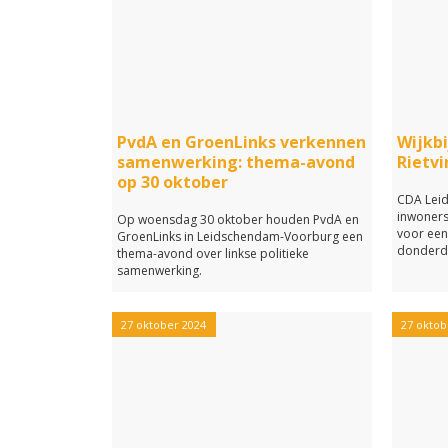
PvdA en GroenLinks verkennen
Wijkbi
samenwerking: thema-avond
Rietvi
op 30 oktober
CDA Leid
inwoners 
Op woensdag 30 oktober houden PvdA en
voor een
GroenLinks in Leidschendam-Voorburg een
donderda
thema-avond over linkse politieke
samenwerking.
27 oktober 2024
27 oktob