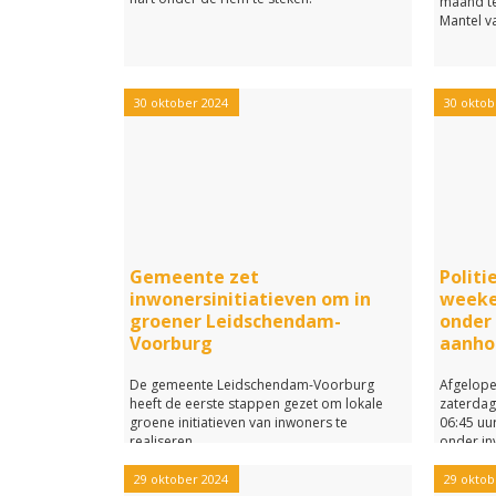
maand te
Mantel v
30 oktober 2024
30 oktob
Gemeente zet
Politi
inwonersinitiatieven om in
weeke
groener Leidschendam-
onder 
Voorburg
aanho
De gemeente Leidschendam-Voorburg
Afgelop
heeft de eerste stappen gezet om lokale
zaterda
groene initiatieven van inwoners te
06:45 uu
realiseren.
onder in
29 oktober 2024
29 oktob