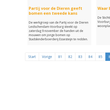
Partij voor de Dieren geeft
Waar b
bomen een tweede kans
De Stich
Voorburg
De werkgroep van de Partij voor de Dieren
woonpla
Leidschendam-Voorburg steekt op
zaterdag 9 november de handen uit de
mouwen om jonge bomen op
Stadskinderboerderij Essesteijn te redden.
Start
Vorige
81
82
83
84
85