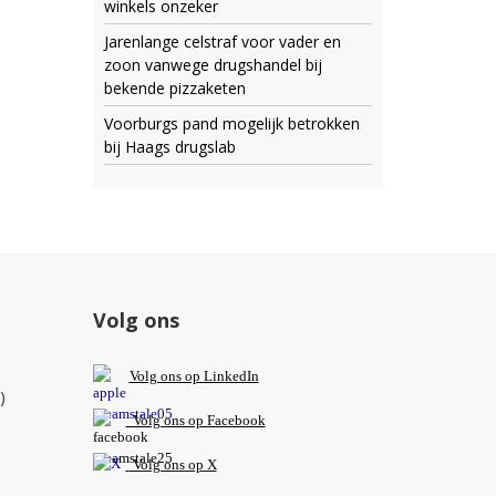
winkels onzeker
Jarenlange celstraf voor vader en
zoon vanwege drugshandel bij
bekende pizzaketen
Voorburgs pand mogelijk betrokken
bij Haags drugslab
Volg ons
V
olg ons op L
inkedIn
)
Volg ons op Facebook
Volg ons op X