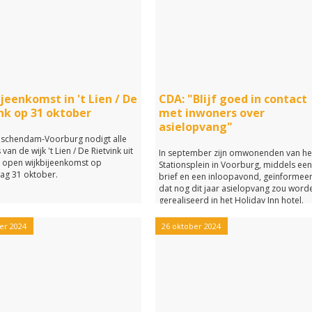
jeenkomst in 't Lien / De
CDA: "Blijf goed in contact
nk op 31 oktober
met inwoners over
asielopvang"
schendam-Voorburg nodigt alle
van de wijk 't Lien / De Rietvink uit
In september zijn omwonenden van he
 open wijkbijeenkomst op
Stationsplein in Voorburg, middels ee
g 31 oktober.
brief en een inloopavond, geïnformee
dat nog dit jaar asielopvang zou word
gerealiseerd in het Holiday Inn hotel.
er 2024
26 oktober 2024