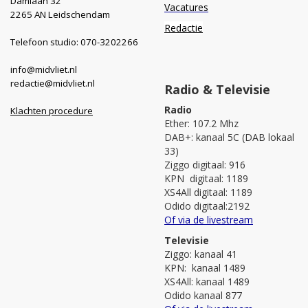
Damlaan 32
Vacatures
2265 AN Leidschendam
Redactie
Telefoon studio: 070-3202266
info@midvliet.nl
redactie@midvliet.nl
Radio & Televisie
Radio
Klachten procedure
Ether: 107.2 Mhz
DAB+: kanaal 5C (DAB lokaal
33)
Ziggo digitaal: 916
KPN digitaal: 1189
XS4All digitaal: 1189
Odido digitaal:2192
Of via de livestream
Televisie
Ziggo: kanaal 41
KPN: kanaal 1489
XS4All: kanaal 1489
Odido kanaal 877