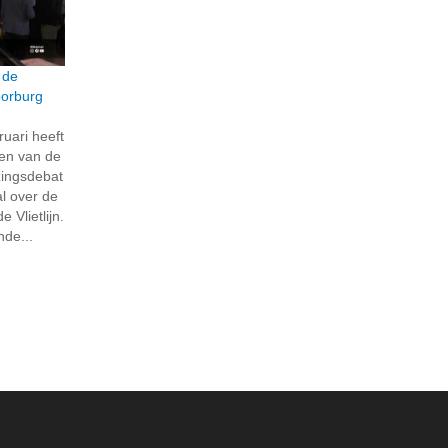
 de
Voorburg
uari heeft
ren van de
zingsdebat
l over de
 Vlietlijn.
nde...