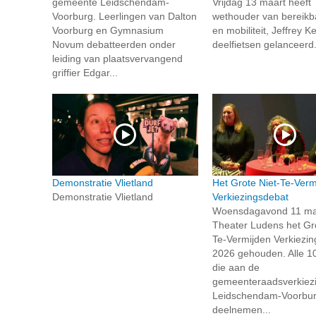
gemeente Leidschendam-
Vrijdag 13 maart heeft
Voorburg. Leerlingen van Dalton
wethouder van bereikb
Voorburg en Gymnasium
en mobiliteit, Jeffrey K
Novum debatteerden onder
deelfietsen gelanceerd.
leiding van plaatsvervangend
griffier Edgar...
Demonstratie Vlietland
Het Grote Niet-Te-Verm
Demonstratie Vlietland
Verkiezingsdebat
Woensdagavond 11 maar
Theater Ludens het Gro
Te-Vermijden Verkiezi
2026 gehouden. Alle 10
die aan de
gemeenteraadsverkiezi
Leidschendam-Voorbu
deelnemen...