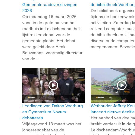
Gemeenteraadsverkiezingen
de bibliotheek Voorbur
2026
De bibliotheek organise
Op maandag 16 maart 2026
tijdens de boekenweek
vond in de grote hal van het
activiteiten. Zaterdag
raadhuis in Leidschendam het
reizend computer mus
lijsttrekkersdebat voor de
de bibliotheek en zij h
gemeente plaats. Het debat
diverse oude computer
werd geleid door Henk
meegenomen. Bezoeker
Bouwmans, voormalig directeur
van de...
Leerlingen van Dalton Voorburg
Wethouder Jeffrey Keu
en Gymnasium Novum
lanceert nieuwe deelfi
debatteren
Het aanbod van deelmob
Vrijdagavond 13 maart was het
breidt verder uit in de
jongerendebat van de
Leidschendam-Voorbur