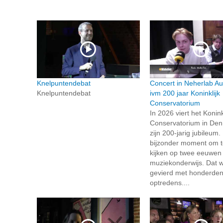
Knelpuntendebat
Concert in Neherlab Au
Knelpuntendebat
ivm 200 jaar Koninklijk
Conservatorium
In 2026 viert het Konink
Conservatorium in De
zijn 200-jarig jubileum.
bijzonder moment om t
kijken op twee eeuwen
muziekonderwijs. Dat w
gevierd met honderde
optredens....