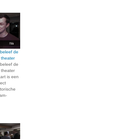
; beleef de
 theater
; beleef de
 theater
rt is een
ject
torische
dam-