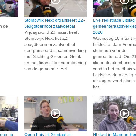
Stompwijk Next organiseert ZZ-
Live registratie uitslag
n de
Jeugdtoernooi zaalvoetbal
gemeenteraadsverkie
Vrijdagavond 20 maart heeft
2026
Stompwijk Next het ZZ-
Woensdag 18 maart k
Jeugdtoernooi zaalvoetbal
Leidschendam-Voorbu
georganiseerd in samenwerking
stemmen voor de
met Stichting Groen en Geluk
gemeenteraad. Om 21
en met financiële ondersteuning
sloten de stembussen
van de gemeente. Het...
vond in het raadhuis 
Leidschendam een gr
uitslagenavond plaats
het...
eum in
Open huis bij Signtaal in
NLdoet in Manege Hes