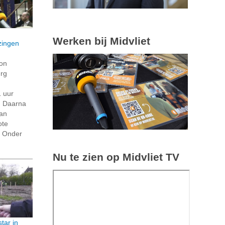
Werken bij Midvliet
zingen
on
rg
 uur
. Daarna
van
ote
. Onder
Nu te zien op Midvliet TV
tar in