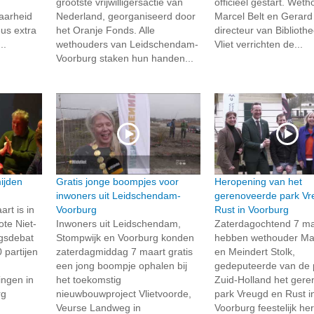
grootste vrijwilligersactie van
officieel gestart. Wet
aarheid
Nederland, georganiseerd door
Marcel Belt en Gerard
eus extra
het Oranje Fonds. Alle
directeur van Biblioth
..
wethouders van Leidschendam-
Vliet verrichten de...
Voorburg staken hun handen...
ijden
Gratis jonge boompjes voor
Heropening van het
inwoners uit Leidschendam-
gerenoveerde park Vr
t is in
Voorburg
Rust in Voorburg
te Niet-
Inwoners uit Leidschendam,
Zaterdagochtend 7 ma
ngsdebat
Stompwijk en Voorburg konden
hebben wethouder Mar
 partijen
zaterdagmiddag 7 maart gratis
en Meindert Stolk,
een jong boompje ophalen bij
gedeputeerde van de 
ngen in
het toekomstig
Zuid-Holland het ger
rg
nieuwbouwproject Vlietvoorde,
park Vreugd en Rust i
Veurse Landweg in
Voorburg feestelijk he