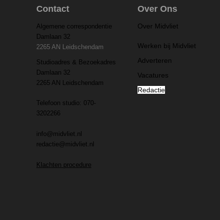
Contact
Over Ons
Over Midvliet
Algemene correspondentie
Damlaan 32
Werken bij Midvliet
2265 AN Leidschendam
Adverteren
Studioadres & Bezoekadres
Damlaan 32
Vacatures
2265 AN Leidschendam
Redactie
Telefoon studio: 070-
3202266
info@midvliet.nl
redactie@midvliet.nl
Klachten procedure