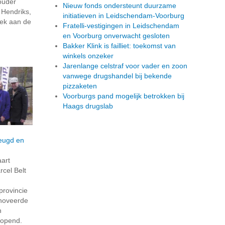
houder
Nieuw fonds ondersteunt duurzame
 Hendriks,
initiatieven in Leidschendam-Voorburg
eek aan de
Fratelli-vestigingen in Leidschendam
en Voorburg onverwacht gesloten
Bakker Klink is failliet: toekomst van
winkels onzeker
Jarenlange celstraf voor vader en zoon
vanwege drugshandel bij bekende
pizzaketen
Voorburgs pand mogelijk betrokken bij
Haags drugslab
eugd en
art
cel Belt
provincie
enoveerde
n
ropend.