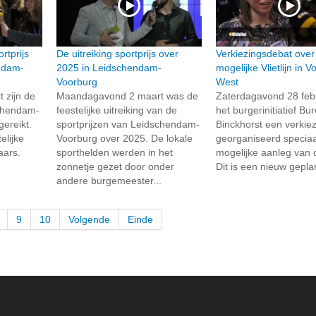
rtprijs
De uitreiking sportprijs over
Verkiezingsdebat over
ndam-
2025 in Leidschendam-
mogelijke Vlietlijn in 
Voorburg
West
 zijn de
Maandagavond 2 maart was de
Zaterdagavond 28 febr
schendam-
feestelijke uitreiking van de
het burgerinitiatief Bu
ereikt.
sportprijzen van Leidschendam-
Binckhorst een verkie
elijke
Voorburg over 2025. De lokale
georganiseerd speciaa
aars.
sporthelden werden in het
mogelijke aanleg van de
zonnetje gezet door onder
Dit is een nieuw gepla
andere burgemeester...
9
10
Volgende
Einde