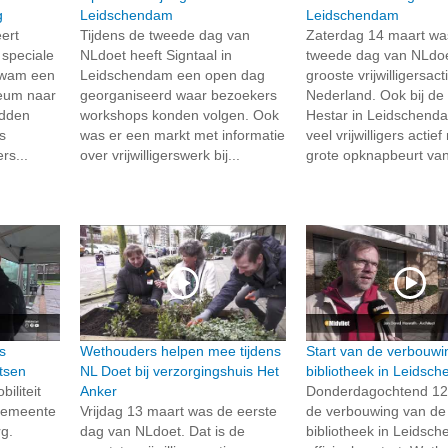
g
Leidschendam
Leidschendam
ert
Tijdens de tweede dag van
Zaterdag 14 maart wa
 speciale
NLdoet heeft Signtaal in
tweede dag van NLdoe
 kwam een
Leidschendam een open dag
grooste vrijwilligersact
eum naar
georganiseerd waar bezoekers
Nederland. Ook bij d
adden
workshops konden volgen. Ook
Hestar in Leidschend
s
was er een markt met informatie
veel vrijwilligers actie
s...
over vrijwilligerswerk bij...
grote opknapbeurt van
s
Wethouders helpen mee tijdens
Start van de verbouwi
etsen
NL Doet bij verzorgingshuis Het
bibliotheek in Leidsc
iliteit
Anker
Donderdagochtend 12 
 gemeente
Vrijdag 13 maart was de eerste
de verbouwing van de
g.
dag van NLdoet. Dat is de
bibliotheek in Leidsc