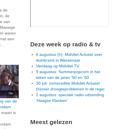
s de
t, de
ie van
e Manege
am waren
f met een
Deze week op radio & tv
...
6 augustus (h): Midvliet Actueel over
duinbrand in Wassenaar
Vandaag op Midvliet TV
9 augustus: Summerpopcorn in het
teken van de jaren '50 en '60
30 juli: zomereditie Midvliet Actueel
(h)over droogteproblemen in de regio
2 augustus: speciale radio-uitzending
'Haagse Klanken'
ng van de
hendam
maart is
Meest gelezen
hendam