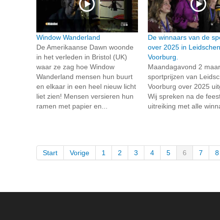
Window Wanderland
De winnaars van de spo
De Amerikaanse Dawn woonde
over 2025 in Leidsche
in het verleden in Bristol (UK)
Voorburg.
waar ze zag hoe Window
Maandagavond 2 maart
Wanderland mensen hun buurt
sportprijzen van Leid
en elkaar in een heel nieuw licht
Voorburg over 2025 uitg
liet zien! Mensen versieren hun
Wij spreken na de feest
ramen met papier en...
uitreiking met alle winn
Start
Vorige
1
2
3
4
5
6
7
8