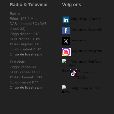
Radio & Televisie
Volg ons
Radio
Ether: 107.2 Mhz
V
olg ons op L
inkedIn
DAB+: kanaal 5C (DAB
lokaal 33)
Volg ons op Facebook
Ziggo digitaal: 916
KPN digitaal: 1189
Volg ons op X
XS4All digitaal: 1189
Odido digitaal:2192
Volg ons op Instagram
Of via de livestream
Volg
ons op
YouTube
Televisie
Ziggo: kanaal 41
KPN: kanaal 1489
Volg ons op
XS4All: kanaal 1489
TikTok
Odido kanaal 877
Of via de livestream
Volg ons op Bluesky