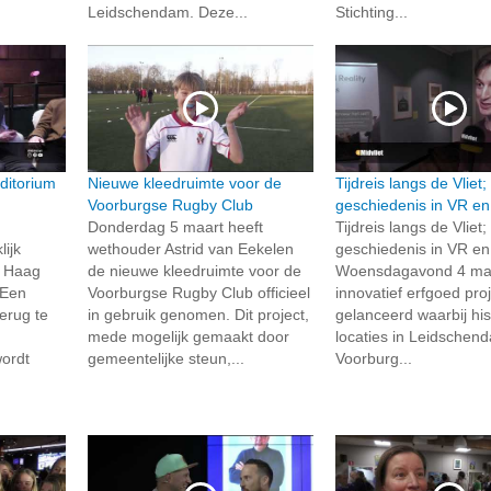
Leidschendam. Deze...
Stichting...
ditorium
Nieuwe kleedruimte voor de
Tijdreis langs de Vliet
Voorburgse Rugby Club
geschiedenis in VR en
Donderdag 5 maart heeft
Tijdreis langs de Vliet
lijk
wethouder Astrid van Eekelen
geschiedenis in VR en
n Haag
de nieuwe kleedruimte voor de
Woensdagavond 4 maa
 Een
Voorburgse Rugby Club officieel
innovatief erfgoed pro
erug te
in gebruik genomen. Dit project,
gelanceerd waarbij his
mede mogelijk gemaakt door
locaties in Leidschen
ordt
gemeentelijke steun,...
Voorburg...
n