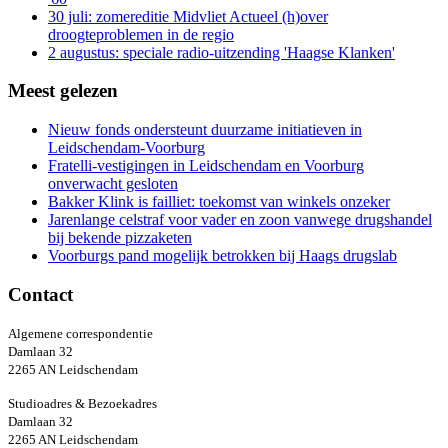
30 juli: zomereditie Midvliet Actueel (h)over
droogteproblemen in de regio
2 augustus: speciale radio-uitzending 'Haagse Klanken'
Meest gelezen
Nieuw fonds ondersteunt duurzame initiatieven in
Leidschendam-Voorburg
Fratelli-vestigingen in Leidschendam en Voorburg
onverwacht gesloten
Bakker Klink is failliet: toekomst van winkels onzeker
Jarenlange celstraf voor vader en zoon vanwege drugshandel
bij bekende pizzaketen
Voorburgs pand mogelijk betrokken bij Haags drugslab
Contact
Algemene correspondentie
Damlaan 32
2265 AN Leidschendam
Studioadres & Bezoekadres
Damlaan 32
2265 AN Leidschendam