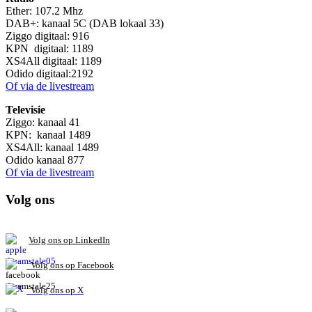
Ether: 107.2 Mhz
DAB+: kanaal 5C (DAB lokaal 33)
Ziggo digitaal: 916
KPN digitaal: 1189
XS4All digitaal: 1189
Odido digitaal:2192
Of via de livestream
Televisie
Ziggo: kanaal 41
KPN: kanaal 1489
XS4All: kanaal 1489
Odido kanaal 877
Of via de livestream
Volg ons
V
olg ons op L
inkedIn
Volg ons op Facebook
Volg ons op X