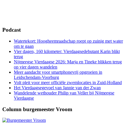
Podcast
Watertekort: Hoogheemraadschap roept op zuinig met water
om te gaan
Vier dagen, 160 kilometer: Vierdaagsedebutant Karin blikt
terug
Nijmeegse Vierdaagse 2026: Marja en Tineke blikken terug
op vier dagen wandelen
Meer aandacht voor smartphonevrij opgroeien in
Leidschendam-Voorburg
Volt pleit voor meer officiële zwemlocaties in Zuid-Holland
Het Vierdaagsegevoel van Jannie van der Zwan
Wandelende wethouder Philip van Veller bij Nijmeegse
Vierdaagse
Column burgemeester Vroom