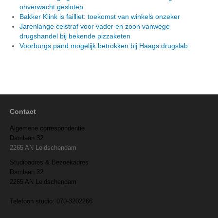
onverwacht gesloten
Bakker Klink is failliet: toekomst van winkels onzeker
Jarenlange celstraf voor vader en zoon vanwege
drugshandel bij bekende pizzaketen
Voorburgs pand mogelijk betrokken bij Haags drugslab
Contact
Algemene correspondentie
Damlaan 32
2265 AN Leidschendam
Studioadres & Bezoekadres
Damlaan 32
2265 AN Leidschendam
Telefoon studio: 070-3202266