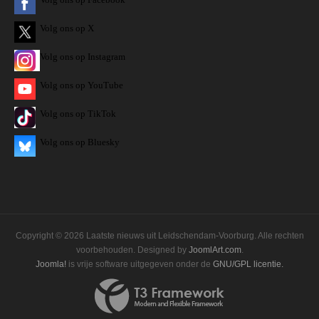
Volg ons op X
Volg ons op Instagram
Volg
ons op
YouTube
Volg ons op TikTok
Volg ons op Bluesky
Copyright © 2026 Laatste nieuws uit Leidschendam-Voorburg. Alle rechten
voorbehouden. Designed by
JoomlArt.com
.
Joomla!
is vrije software uitgegeven onder de
GNU/GPL licentie.