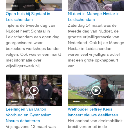
Open huis bij Signtaal in
NLdoet in Manege Hestar in
Leidschendam
Leidschendam
Tijdens de tweede dag van
Zaterdag 14 maart was de
NLdoet heeft Signtaal in
tweede dag van NLdoet, de
Leidschendam een open dag
grooste vrijwilligersactie van
georganiseerd waar
Nederland. Ook bij de Manege
bezoekers workshops konden
Hestar in Leidschendam
volgen. Ook was er een markt
waren veel vrijwilligers actief
met informatie over
met een grote opknapbeurt
vrijwilligerswerk bij...
van...
Leerlingen van Dalton
Wethouder Jeffrey Keus
Voorburg en Gymnasium
lanceert nieuwe deelfietsen
Novum debatteren
Het aanbod van deelmobiliteit
Vrijdagavond 13 maart was
breidt verder uit in de