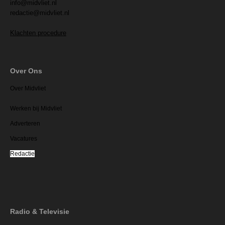
info@midvliet.nl
redactie@midvliet.nl
Klachten procedure
Over Ons
Over Midvliet
Werken bij Midvliet
Adverteren
Vacatures
Redactie
Radio & Televisie