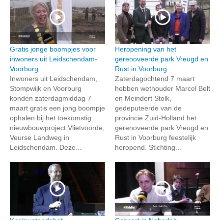
Gratis jonge boompjes voor
Heropening van het
inwoners uit Leidschendam-
gerenoveerde park Vreugd en
Voorburg
Rust in Voorburg
Inwoners uit Leidschendam,
Zaterdagochtend 7 maart
Stompwijk en Voorburg
hebben wethouder Marcel Belt
konden zaterdagmiddag 7
en Meindert Stolk,
maart gratis een jong boompje
gedeputeerde van de
ophalen bij het toekomstig
provincie Zuid-Holland het
nieuwbouwproject Vlietvoorde,
gerenoveerde park Vreugd en
Veurse Landweg in
Rust in Voorburg feestelijk
Leidschendam. Deze...
heropend. Stichting...