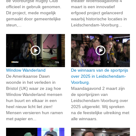
de Voorburgse Rugby Club
theater Woensdagavond 4
officieel in gebruik genomen.
maart is een innovatief
Dit project, mede mogelijk
erfgoed project gelanceerd
gemaakt door gemeentelijke
waarbij historische locaties in
steun,...
Leidschendam-Voorburg...
Window Wanderland
De winnaars van de sportprijs
De Amerikaanse Dawn
over 2025 in Leidschendam-
woonde in het verleden in
Voorburg.
Bristol (UK) waar ze zag hoe
Maandagavond 2 maart zijn
Window Wanderland mensen
de sportprijzen van
hun buurt en elkaar in een
Leidschendam-Voorburg over
heel nieuw licht liet zien!
2025 uitgereikt. Wij spreken
Mensen versieren hun ramen
na de feestelijke uitreiking met
met papier en...
alle winnaars.