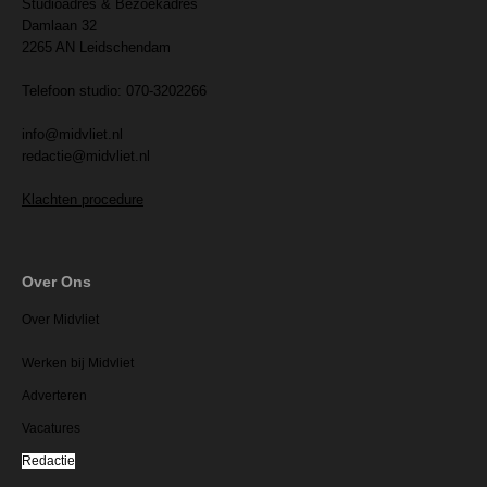
Studioadres & Bezoekadres
Damlaan 32
2265 AN Leidschendam
Telefoon studio: 070-3202266
info@midvliet.nl
redactie@midvliet.nl
Klachten procedure
Over Ons
Over Midvliet
Werken bij Midvliet
Adverteren
Vacatures
Redactie