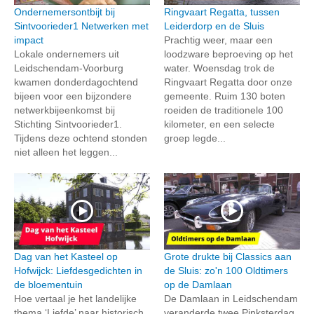
Ondernemersontbijt bij
Ringvaart Regatta, tussen
Sintvoorieder1 Netwerken met
Leiderdorp en de Sluis
impact
Prachtig weer, maar een
Lokale ondernemers uit
loodzware beproeving op het
Leidschendam-Voorburg
water. Woensdag trok de
kwamen donderdagochtend
Ringvaart Regatta door onze
bijeen voor een bijzondere
gemeente. Ruim 130 boten
netwerkbijeenkomst bij
roeiden de traditionele 100
Stichting Sintvoorieder1.
kilometer, en een selecte
Tijdens deze ochtend stonden
groep legde...
niet alleen het leggen...
Dag van het Kasteel op
Grote drukte bij Classics aan
Hofwijck: Liefdesgedichten in
de Sluis: zo'n 100 Oldtimers
de bloementuin
op de Damlaan
Hoe vertaal je het landelijke
De Damlaan in Leidschendam
thema ‘Liefde’ naar historisch
veranderde twee Pinksterdag