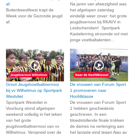
af.
Na jaren van afwezigheid was
Buitenbeestfeest trapt de
het afgelopen zaterdag
Week voor de Gezonde jeugd
eindelijk weer zover: het grote
af.
jeugdtoernooi bij RKAVV in
Leidschendam! Sportpark
Kastelenring stroomde vol met
jonge voetbaltalenten...
Groot Jeugdvoetbaltoernooi
De vrouwen van Forum Sport
bij vv Wilhelmus op Sportpark
1 promoveren naar
Westvliet
Hoofdklasse
Sportpark Westvliet in
De vrouwen van Forum Sport
Voorburg stond afgelopen
1 hebben geschiedenis
weekend volledig in het teken
geschreven. In een
van het grote
bloedstollende finale trokken
jeugdvoetbaltoernooi van vv
de dames na verlenging aan
Wilhelmus. Verspreid over de
het langste eind tegen Ajax av