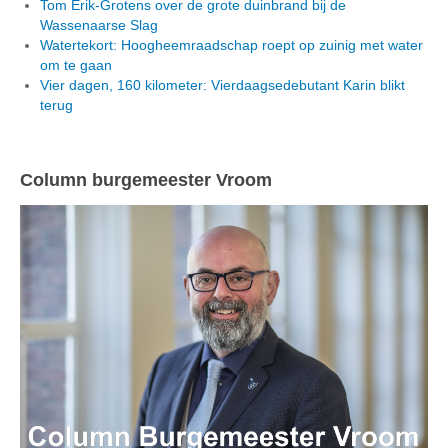
Tom Erik-Grotens over de grote duinbrand bij de
Wassenaarse Slag
Watertekort: Hoogheemraadschap roept op zuinig met water
om te gaan
Vier dagen, 160 kilometer: Vierdaagsedebutant Karin blikt
terug
Column burgemeester Vroom