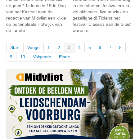
erfgoed? Tijdens de 19de Dag
in een sfeervol festivalterrein
van het Kasteel nam de
vol oldtimers, live muziek en
redactie van Midvliet een kijkje
gezelligheid! Tijdens het
op buitenplaats Hofwijck van
festival ‘Classics aan de Sluis’
de familie...
waren er...
Start
Vorige
1
2
3
4
5
6
7
8
9
10
Volgende
Einde