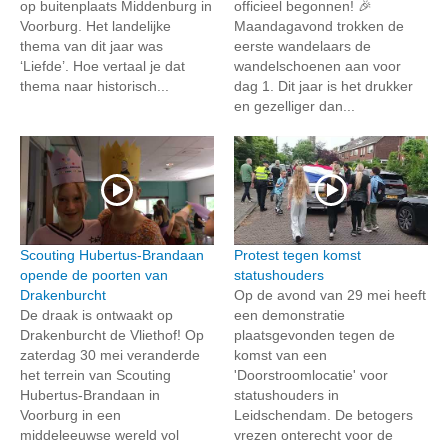
op buitenplaats Middenburg in
officieel begonnen! 🎉
Voorburg. Het landelijke
Maandagavond trokken de
thema van dit jaar was
eerste wandelaars de
‘Liefde’. Hoe vertaal je dat
wandelschoenen aan voor
thema naar historisch...
dag 1. Dit jaar is het drukker
en gezelliger dan...
Scouting Hubertus-Brandaan
Protest tegen komst
opende de poorten van
statushouders
Drakenburcht
Op de avond van 29 mei heeft
De draak is ontwaakt op
een demonstratie
Drakenburcht de Vliethof! Op
plaatsgevonden tegen de
zaterdag 30 mei veranderde
komst van een
het terrein van Scouting
'Doorstroomlocatie' voor
Hubertus-Brandaan in
statushouders in
Voorburg in een
Leidschendam. De betogers
middeleeuwse wereld vol
vrezen onterecht voor de