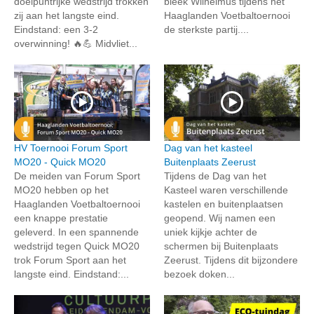
doelpuntrijke wedstrijd trokken
bleek Wilhelmus tijdens het
zij aan het langste eind.
Haaglanden Voetbaltoernooi
Eindstand: een 3-2
de sterkste partij....
overwinning! 🔥💪 Midvliet...
HV Toernooi Forum Sport
Dag van het kasteel
MO20 - Quick MO20
Buitenplaats Zeerust
De meiden van Forum Sport
Tijdens de Dag van het
MO20 hebben op het
Kasteel waren verschillende
Haaglanden Voetbaltoernooi
kastelen en buitenplaatsen
een knappe prestatie
geopend. Wij namen een
geleverd. In een spannende
uniek kijkje achter de
wedstrijd tegen Quick MO20
schermen bij Buitenplaats
trok Forum Sport aan het
Zeerust. Tijdens dit bijzondere
langste eind. Eindstand:...
bezoek doken...