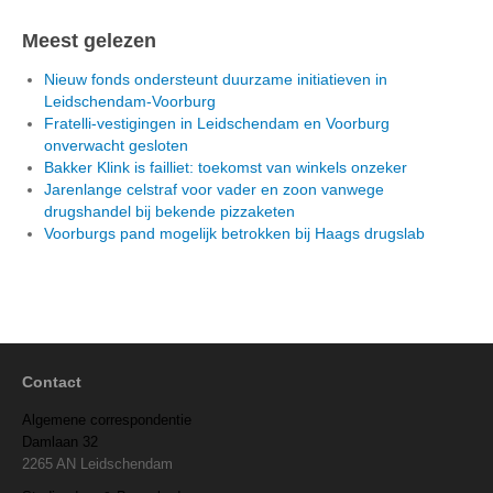
Meest gelezen
Nieuw fonds ondersteunt duurzame initiatieven in
Leidschendam-Voorburg
Fratelli-vestigingen in Leidschendam en Voorburg
onverwacht gesloten
Bakker Klink is failliet: toekomst van winkels onzeker
Jarenlange celstraf voor vader en zoon vanwege
drugshandel bij bekende pizzaketen
Voorburgs pand mogelijk betrokken bij Haags drugslab
Contact
Algemene correspondentie
Damlaan 32
2265 AN Leidschendam