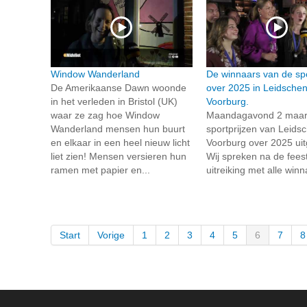
Window Wanderland
De winnaars van de spo
De Amerikaanse Dawn woonde
over 2025 in Leidsche
in het verleden in Bristol (UK)
Voorburg.
waar ze zag hoe Window
Maandagavond 2 maart
Wanderland mensen hun buurt
sportprijzen van Leid
en elkaar in een heel nieuw licht
Voorburg over 2025 uitg
liet zien! Mensen versieren hun
Wij spreken na de feest
ramen met papier en...
uitreiking met alle winn
Start
Vorige
1
2
3
4
5
6
7
8