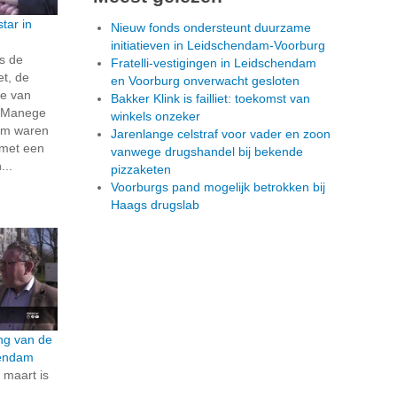
tar in
Nieuw fonds ondersteunt duurzame
initiatieven in Leidschendam-Voorburg
s de
Fratelli-vestigingen in Leidschendam
t, de
en Voorburg onverwacht gesloten
ie van
Bakker Klink is failliet: toekomst van
e Manege
winkels onzeker
am waren
Jarenlange celstraf voor vader en zoon
f met een
vanwege drugshandel bij bekende
...
pizzaketen
Voorburgs pand mogelijk betrokken bij
Haags drugslab
ng van de
hendam
maart is