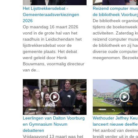
Het Lijsttrekkersdebat -
Reizend computer mus
Gemeenteraadsverkiezingen
de bibliotheek Voorbur
2026
De bibliotheek organise
Op maandag 16 maart 2026
tijdens de boekenweek
vond in de grote hal van het
activiteiten. Zaterdag
raadhuis in Leidschendam het
reizend computer mus
lijsttrekkersdebat voor de
de bibliotheek en zij h
gemeente plaats. Het debat
diverse oude computer
werd geleid door Henk
meegenomen. Bezoeker
Bouwmans, voormalig directeur
van de...
Leerlingen van Dalton Voorburg
Wethouder Jeffrey Keu
en Gymnasium Novum
lanceert nieuwe deelfi
debatteren
Het aanbod van deelmob
Vrijdagavond 13 maart was het
breidt verder uit in de