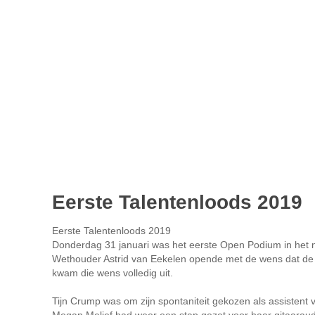
Eerste Talentenloods 2019
Eerste Talentenloods 2019
Donderdag 31 januari was het eerste Open Podium in het 
Wethouder Astrid van Eekelen opende met de wens dat de d
kwam die wens volledig uit.
Tijn Crump was om zijn spontaniteit gekozen als assistent
Megan Melief had weer een stap gezet voor haar gitaarau