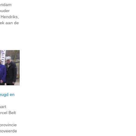
hendam
houder
 Hendriks,
eek aan de
eugd en
art
cel Belt
provincie
enoveerde