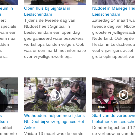
eum in
Open huis bij Signtaal in
NLdoet in Manege Hes
g
Leidschendam
Leidschendam
ert
Tijdens de tweede dag van
Zaterdag 14 maart wa
 speciale
NLdoet heeft Signtaal in
tweede dag van NLdoe
 kwam een
Leidschendam een open dag
grooste vrijwilligersact
eum naar
georganiseerd waar bezoekers
Nederland. Ook bij d
adden
workshops konden volgen. Ook
Hestar in Leidschend
s
was er een markt met informatie
veel vrijwilligers actie
s...
over vrijwilligerswerk bij...
grote opknapbeurt van
s
Wethouders helpen mee tijdens
Start van de verbouwi
etsen
NL Doet bij verzorgingshuis Het
bibliotheek in Leidsc
iliteit
Anker
Donderdagochtend 12 
 gemeente
Vrijdag 13 maart was de eerste
de verbouwing van de