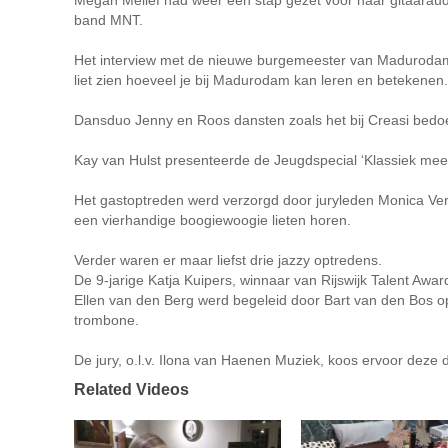
band MNT.
Het interview met de nieuwe burgemeester van Madurodam, 
liet zien hoeveel je bij Madurodam kan leren en betekenen
Dansduo Jenny en Roos dansten zoals het bij Creasi bedoel
Kay van Hulst presenteerde de Jeugdspecial ‘Klassiek mee
Het gastoptreden werd verzorgd door juryleden Monica Ve
een vierhandige boogiewoogie lieten horen.
Verder waren er maar liefst drie jazzy optredens.
De 9-jarige Katja Kuipers, winnaar van Rijswijk Talent Awa
Ellen van den Berg werd begeleid door Bart van den Bos o
trombone.
De jury, o.l.v. Ilona van Haenen Muziek, koos ervoor deze 
Related Videos