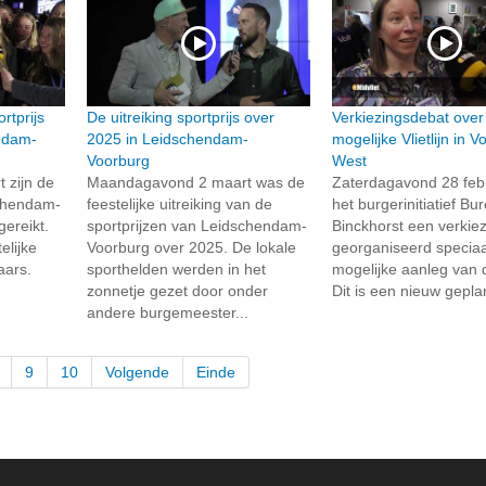
rtprijs
De uitreiking sportprijs over
Verkiezingsdebat over
ndam-
2025 in Leidschendam-
mogelijke Vlietlijn in 
Voorburg
West
 zijn de
Maandagavond 2 maart was de
Zaterdagavond 28 febr
schendam-
feestelijke uitreiking van de
het burgerinitiatief Bu
ereikt.
sportprijzen van Leidschendam-
Binckhorst een verkie
elijke
Voorburg over 2025. De lokale
georganiseerd speciaa
aars.
sporthelden werden in het
mogelijke aanleg van de
zonnetje gezet door onder
Dit is een nieuw gepla
andere burgemeester...
9
10
Volgende
Einde