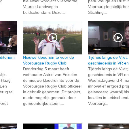
rg
nieuwbouwproject Vlietvoorde,
park Vreugd en Rust i
Veurse Landweg in
Voorburg feestelijk he
Leidschendam. Deze...
Stichting...
ditorium
Nieuwe kleedruimte voor de
Tijdreis langs de Vliet
Voorburgse Rugby Club
geschiedenis in VR en
Donderdag 5 maart heeft
Tijdreis langs de Vliet
lijk
wethouder Astrid van Eekelen
geschiedenis in VR en
n Haag
de nieuwe kleedruimte voor de
Woensdagavond 4 maa
 Een
Voorburgse Rugby Club officieel
innovatief erfgoed pro
erug te
in gebruik genomen. Dit project,
gelanceerd waarbij his
mede mogelijk gemaakt door
locaties in Leidschen
ordt
gemeentelijke steun,...
Voorburg...
n