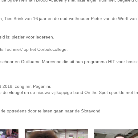
Ties Brink van 16 jaar en de oud-wethouder Pieter van de Werff van 
.
d is: plezier voor iedereen.
ts Techniek’ op het Corbulocollege.
rschoor en Guilluame Marcenac die uit hun programma HIT voor basis
rd 2018, zong mr. Paganini.
p de vleugel en de nieuwe vijfkoppige band On the Spot speelde met t
drie optredens door te laten gaan naar de Slotavond.