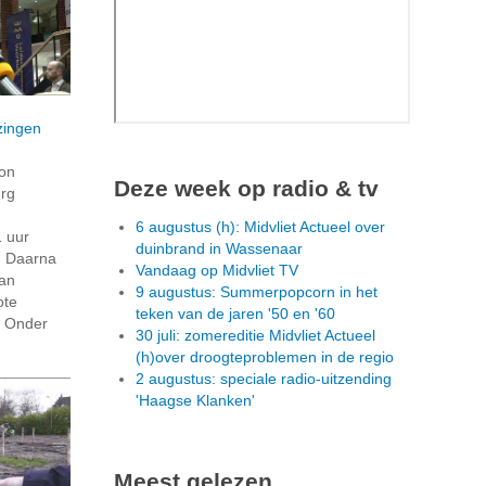
zingen
on
Deze week op radio & tv
rg
6 augustus (h): Midvliet Actueel over
 uur
duinbrand in Wassenaar
. Daarna
Vandaag op Midvliet TV
van
9 augustus: Summerpopcorn in het
ote
teken van de jaren '50 en '60
. Onder
30 juli: zomereditie Midvliet Actueel
(h)over droogteproblemen in de regio
2 augustus: speciale radio-uitzending
'Haagse Klanken'
Meest gelezen