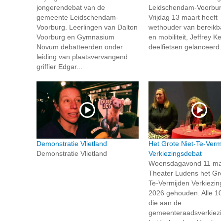
jongerendebat van de
Leidschendam-Voorbur
gemeente Leidschendam-
Vrijdag 13 maart heeft
Voorburg. Leerlingen van Dalton
wethouder van bereikb
Voorburg en Gymnasium
en mobiliteit, Jeffrey K
Novum debatteerden onder
deelfietsen gelanceerd.
leiding van plaatsvervangend
griffier Edgar...
Demonstratie Vlietland
Het Grote Niet-Te-Verm
Demonstratie Vlietland
Verkiezingsdebat
Woensdagavond 11 maar
Theater Ludens het Gro
Te-Vermijden Verkiezi
2026 gehouden. Alle 10
die aan de
gemeenteraadsverkiezi