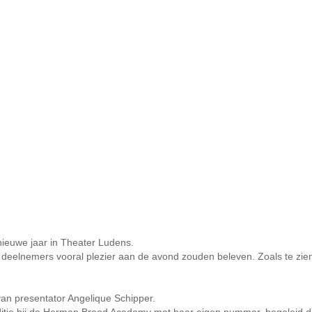
nieuwe jaar in Theater Ludens.
eelnemers vooral plezier aan de avond zouden beleven. Zoals te zien
 van presentator Angelique Schipper.
ditie bij de Herman Brood Academy met haar eigen nummer, begeleid d