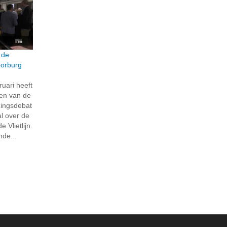
 de
Voorburg
uari heeft
ren van de
zingsdebat
l over de
 Vlietlijn.
nde...