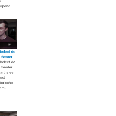
n
ropend.
; beleef de
 theater
; beleef de
 theater
rt is een
ject
torische
dam-