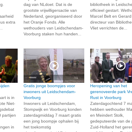
g.
dag van NLdoet. Dat is de
bibliotheek in Leidsc
grootste vrijwilligersactie van
officieel gestart. Wet
aarheid
Nederland, georganiseerd door
Marcel Belt en Gerard
eus extra
het Oranje Fonds. Alle
directeur van Biblioth
..
wethouders van Leidschendam-
Vliet verrichten de...
Voorburg staken hun handen...
ijden
Gratis jonge boompjes voor
Heropening van het
inwoners uit Leidschendam-
gerenoveerde park Vr
t is in
Voorburg
Rust in Voorburg
te Niet-
Inwoners uit Leidschendam,
Zaterdagochtend 7 ma
ngsdebat
Stompwijk en Voorburg konden
hebben wethouder Mar
 partijen
zaterdagmiddag 7 maart gratis
en Meindert Stolk,
een jong boompje ophalen bij
gedeputeerde van de 
ngen in
het toekomstig
Zuid-Holland het ger