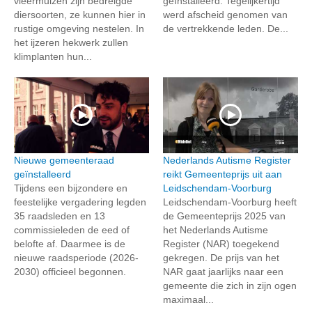
vleermuizen zijn bedreigde
geïnstalleerd. Tegelijkertijd
diersoorten, ze kunnen hier in
werd afscheid genomen van
rustige omgeving nestelen. In
de vertrekkende leden. De...
het ijzeren hekwerk zullen
klimplanten hun...
Nieuwe gemeenteraad
Nederlands Autisme Register
geïnstalleerd
reikt Gemeenteprijs uit aan
Tijdens een bijzondere en
Leidschendam-Voorburg
feestelijke vergadering legden
Leidschendam-Voorburg heeft
35 raadsleden en 13
de Gemeenteprijs 2025 van
commissieleden de eed of
het Nederlands Autisme
belofte af. Daarmee is de
Register (NAR) toegekend
nieuwe raadsperiode (2026-
gekregen. De prijs van het
2030) officieel begonnen.
NAR gaat jaarlijks naar een
gemeente die zich in zijn ogen
maximaal...