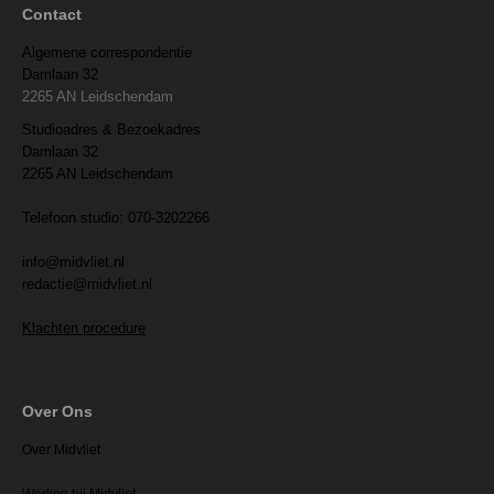
Contact
Algemene correspondentie
Damlaan 32
2265 AN Leidschendam
Studioadres & Bezoekadres
Damlaan 32
2265 AN Leidschendam
Telefoon studio: 070-3202266
info@midvliet.nl
redactie@midvliet.nl
Klachten procedure
Over Ons
Over Midvliet
Werken bij Midvliet