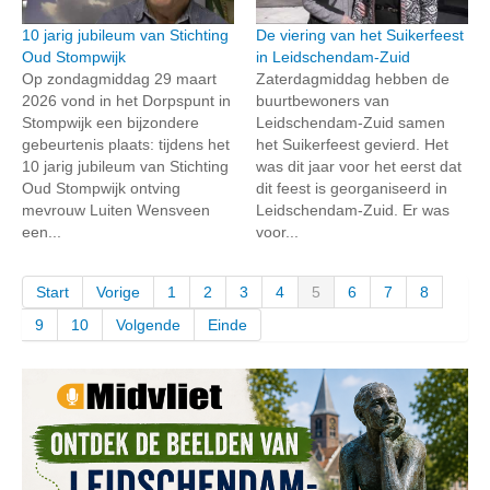
10 jarig jubileum van Stichting
De viering van het Suikerfeest
Oud Stompwijk
in Leidschendam-Zuid
Op zondagmiddag 29 maart
Zaterdagmiddag hebben de
2026 vond in het Dorpspunt in
buurtbewoners van
Stompwijk een bijzondere
Leidschendam-Zuid samen
gebeurtenis plaats: tijdens het
het Suikerfeest gevierd. Het
10 jarig jubileum van Stichting
was dit jaar voor het eerst dat
Oud Stompwijk ontving
dit feest is georganiseerd in
mevrouw Luiten Wensveen
Leidschendam-Zuid. Er was
een...
voor...
Start
Vorige
1
2
3
4
5
6
7
8
9
10
Volgende
Einde