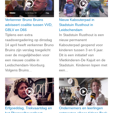
Verkenner Bruno Bruins
Nieuw Kabouterpad in
adviseert coalitie tussen VVD,
Stadstuin Rusthout in
GBLV en D66
Leidschendam
Tijdens een extra
In Stadstuin Rusthout is een
raadsvergadering op dinsdag
nieuw permanent
14 april heeft verkenner Bruno
Kabouterpad geopend voor
Bruins zijn verslag toegelicht
kinderen tussen 3 en 6 jaar.
over de mogelijkheden voor
Dit is een initiatief van
een nieuwe coalitie in
Vlietkinderen-De Kajuit en de
Leidschendam-Voorburg.
Stadstuin. Kinderen lopen met
Volgens Bruins...
een...
Erfgoeddag, Trekvaartdag en
Ondernemers en leerlingen
het Plaspoelhavenfeest
ontmoeten elkaar tijdens Back