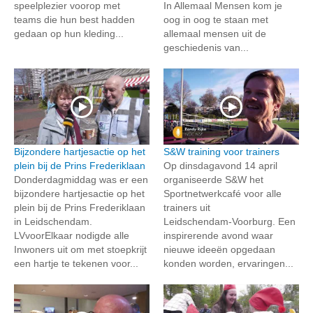
speelplezier voorop met
In Allemaal Mensen kom je
teams die hun best hadden
oog in oog te staan met
gedaan op hun kleding...
allemaal mensen uit de
geschiedenis van...
Bijzondere hartjesactie op het
S&W training voor trainers
plein bij de Prins Frederiklaan
Op dinsdagavond 14 april
Donderdagmiddag was er een
organiseerde S&W het
bijzondere hartjesactie op het
Sportnetwerkcafé voor alle
plein bij de Prins Frederiklaan
trainers uit
in Leidschendam.
Leidschendam‑Voorburg. Een
LVvoorElkaar nodigde alle
inspirerende avond waar
Inwoners uit om met stoepkrijt
nieuwe ideeën opgedaan
een hartje te tekenen voor...
konden worden, ervaringen...