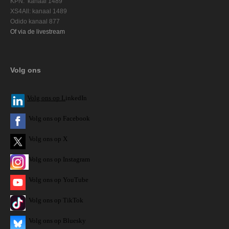
KPN: kanaal 1489
XS4All: kanaal 1489
Odido kanaal 877
Of via de livestream
Volg ons
V
olg ons op L
inkedIn
Volg ons op Facebook
Volg ons op X
Volg ons op Instagram
Volg
ons op
YouTube
Volg ons op TikTok
Volg ons op Bluesky