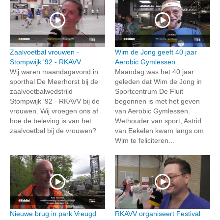
Zaalvoetbal vrouwen -
Wim de Jong geeft 40 jaar
Stompwijk '92 - RKAVV
Aerobic Gymlessen
Wij waren maandagavond in
Maandag was het 40 jaar
sporthal De Meerhorst bij de
geleden dat Wim de Jong in
zaalvoetbalwedstrijd
Sportcentrum De Fluit
Stompwijk '92 - RKAVV bij de
begonnen is met het geven
vrouwen. Wij vroegen ons af
van Aerobic Gymlessen.
hoe de beleving is van het
Wethouder van sport, Astrid
zaalvoetbal bij de vrouwen?
van Eekelen kwam langs om
Wim te feliciteren...
Nieuwe brug in park Vreugd
RKAVV organiseert Festival