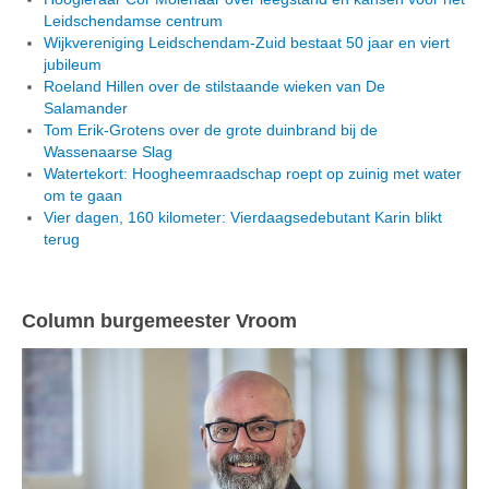
Leidschendamse centrum
Wijkvereniging Leidschendam-Zuid bestaat 50 jaar en viert
jubileum
Roeland Hillen over de stilstaande wieken van De
Salamander
Tom Erik-Grotens over de grote duinbrand bij de
Wassenaarse Slag
Watertekort: Hoogheemraadschap roept op zuinig met water
om te gaan
Vier dagen, 160 kilometer: Vierdaagsedebutant Karin blikt
terug
Column burgemeester Vroom