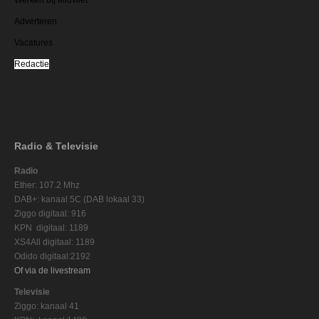
Adverteren
Vacatures
Redactie
Radio & Televisie
Radio
Ether: 107.2 Mhz
DAB+: kanaal 5C (DAB lokaal 33)
Ziggo digitaal: 916
KPN digitaal: 1189
XS4All digitaal: 1189
Odido digitaal:2192
Of via de livestream
Televisie
Ziggo: kanaal 41