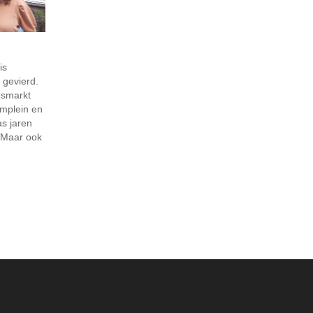
is
 gevierd.
esmarkt
amplein en
s jaren
. Maar ook