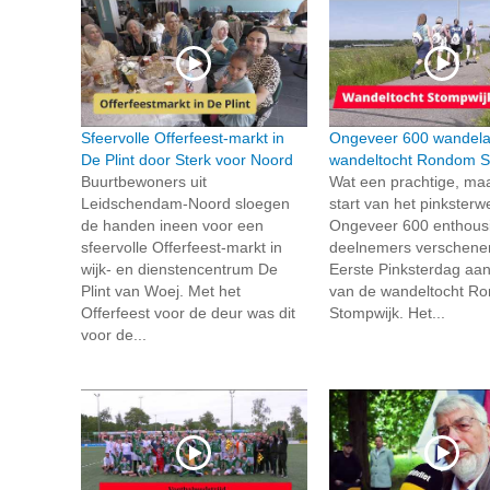
Sfeervolle Offerfeest-markt in
Ongeveer 600 wandelaa
De Plint door Sterk voor Noord
wandeltocht Rondom S
Buurtbewoners uit
Wat een prachtige, ma
Leidschendam-Noord sloegen
start van het pinkster
de handen ineen voor een
Ongeveer 600 enthous
sfeervolle Offerfeest-markt in
deelnemers verschene
wijk- en dienstencentrum De
Eerste Pinksterdag aan
Plint van Woej. Met het
van de wandeltocht R
Offerfeest voor de deur was dit
Stompwijk. Het...
voor de...