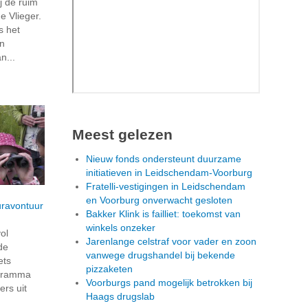
j de ruim
e Vlieger.
s het
en
n...
Meest gelezen
Nieuw fonds ondersteunt duurzame
initiatieven in Leidschendam-Voorburg
Fratelli-vestigingen in Leidschendam
en Voorburg onverwacht gesloten
uravontuur
Bakker Klink is failliet: toekomst van
winkels onzeker
ol
Jarenlange celstraf voor vader en zoon
de
vanwege drugshandel bij bekende
ets
pizzaketen
ogramma
Voorburgs pand mogelijk betrokken bij
ers uit
Haags drugslab