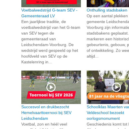
Voetbalwedstrijd G-team SEV -
Onthulling stadsbaken
Gemeenteraad LV
Op een aantal plekken 
Een jaarlijkse traditie, de
gemeente Leidschend
voetbalwedstrijd van het G-team
Voorburg zijn informati
van SEV tegen de
stadsbakens geplaatst.
gemeenteraad van
markeren een historis
Leidschendam-Voorburg. De
gebeurtenis, gebouw, 
wedstrijd werd gespeeld op het
of ontwikkeling. Zo wee
hoofdveld van SEV op de
altijd...
Kastelenring in...
Succesvol en drukbezocht
Schoolklas Maerten va
Hemelvaarttoernooi bij SEV
Veldeschool bezoekt
Leidschendam
oorlogsmonument
Voetbal, zon en héél veel
Geschiedenis komt tot l