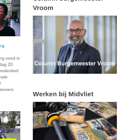
Vroom
rg
rg vond in
dag 20
onderdeel
nale
l
nwoners
Werken bij Midvliet