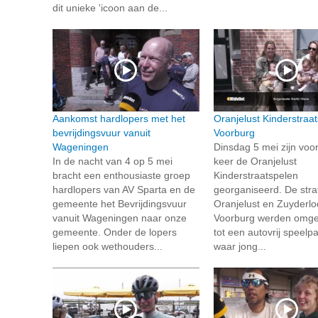
dit unieke 'icoon aan de...
Aankomst hardlopers met het
Oranjelust Kinderstraat
bevrijdingsvuur vanuit
Voorburg
Wageningen
Dinsdag 5 mei zijn voo
In de nacht van 4 op 5 mei
keer de Oranjelust
bracht een enthousiaste groep
Kinderstraatspelen
hardlopers van AV Sparta en de
georganiseerd. De stra
gemeente het Bevrijdingsvuur
Oranjelust en Zuyderloo
vanuit Wageningen naar onze
Voorburg werden omge
gemeente. Onder de lopers
tot een autovrij speelpa
liepen ook wethouders...
waar jong...