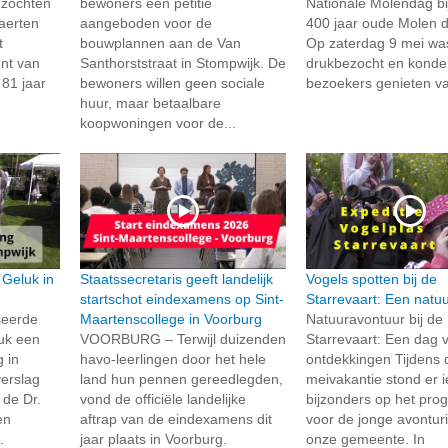
zochten
bewoners een petitie
Nationale Molendag bi
aerten
aangeboden voor de
400 jaar oude Molen d
t
bouwplannen aan de Van
Op zaterdag 9 mei wa
nt van
Santhorststraat in Stompwijk. De
drukbezocht en kond
 81 jaar
bewoners willen geen sociale
bezoekers genieten va
huur, maar betaalbare
koopwoningen voor de...
 Geluk in
Staatssecretaris geeft landelijk
Vogels spotten bij de
startschot eindexamens op Sint-
Starrevaart: Een natu
seerde
Maartenscollege in Voorburg
Natuuravontuur bij de
uk een
VOORBURG – Terwijl duizenden
Starrevaart: Een dag v
 in
havo-leerlingen door het hele
ontdekkingen Tijdens 
verslag
land hun pennen gereedlegden,
meivakantie stond er i
de Dr.
vond de officiële landelijke
bijzonders op het pr
en
aftrap van de eindexamens dit
voor de jonge avonturi
.
jaar plaats in Voorburg.
onze gemeente. In