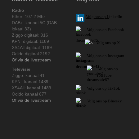
Radio
Ether: 107.2 Mhz
V
olg ons op L
inkedIn
DAB+: kanaal 5C (DAB
lokaal 33)
Volg ons op Facebook
Ziggo digitaal: 916
KPN digitaal: 1189
Volg ons op X
XS4All digitaal: 1189
Odido digitaal:2192
Volg ons op Instagram
Of via de livestream
Volg
ons op
Televisie
Ziggo: kanaal 41
YouTube
KPN: kanaal 1489
XS4All: kanaal 1489
Volg ons op TikTok
Odido kanaal 877
Of via de livestream
Volg ons op Bluesky