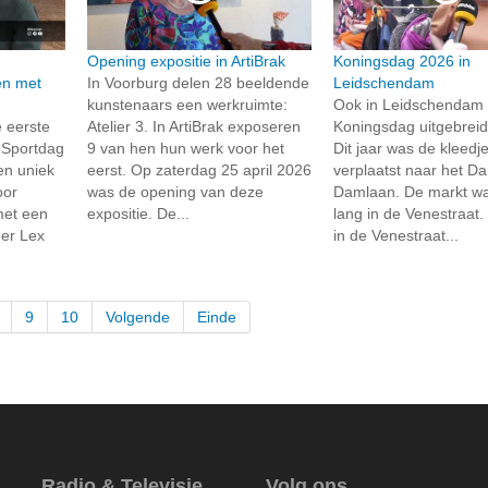
Opening expositie in ArtiBrak
Koningsdag 2026 in
en met
In Voorburg delen 28 beeldende
Leidschendam
kunstenaars een werkruimte:
Ook in Leidschendam 
 eerste
Atelier 3. In ArtiBrak exposeren
Koningsdag uitgebreid
s Sportdag
9 van hen hun werk voor het
Dit jaar was de kleedj
en uniek
eerst. Op zaterdag 25 april 2026
verplaatst naar het D
oor
was de opening van deze
Damlaan. De markt wa
met een
expositie. De...
lang in de Venestraat
mer Lex
in de Venestraat...
9
10
Volgende
Einde
Radio & Televisie
Volg ons