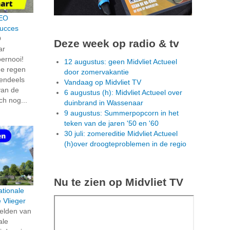
VEO
succes
O
Deze week op radio & tv
ar
oernooi!
12 augustus: geen Midvliet Actueel
de regen
door zomervakantie
tendeels
Vandaag op Midvliet TV
van de
6 augustus (h): Midvliet Actueel over
ich nog...
duinbrand in Wassenaar
9 augustus: Summerpopcorn in het
teken van de jaren '50 en '60
30 juli: zomereditie Midvliet Actueel
(h)over droogteproblemen in de regio
Nu te zien op Midvliet TV
tionale
 Vlieger
eelden van
ale