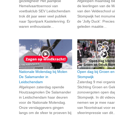
gezelligheid! Het jaarlijkse
Afgelopen maandag be
Hemelvaarttoernooi van
de leerlingen van de M
voetbalclub SEV Leidschendam
van den Veldeschool ui
trok dit jaar weer veel publiek
Stompwijk het monume
naar Sportpark Kastelenring. Er
de 'Jolly Duck'. Precies
waren enthousiaste...
geleden maakte...
Nationale Molendag bij Molen
Open dag bij Groen en
De Salamander in
Stompwijk
Leidschendam
Zaterdag 9 mei organi
Afgelopen zaterdag opende
Stichting Groen en Gel
Houtzaagmolen De Salamander
zonovergoten open dag
in Leidschendam haar deuren
Stompwijk. In dit video
voor de Nationale Molendag.
nemen we je mee naar 
Onze verslaggevers gingen
van Noortstraat voor e
langs om de sfeer te proeven bij
sfeerimpressie van dit..