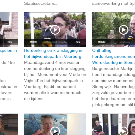
Staatssecretaris...
samenwerking met Spo
spelen in
Herdenking en kranslegging in
Onthulling
het Sijtwendepark in Voorburg
herdenkingsmonumen
r de 45e
Maandagavond 4 mei was er
Wereldoorlog in Stomp
een herdenking en kranslegging
Burgemeester Martijn
bij het ‘Monument voor Vrede en
heeft maandagmiddag
ten
Vrijheid’ in het Sijtwendepark in
een nieuw monument o
straat in
Voorburg. Bij dit monument
Stompwijk. Na overleg
toverd
worden alle inwoners herdacht
zorgvuldige voorberei
radijs
die tijdens...
het dorp daarmee een 
plek gekregen om stil t