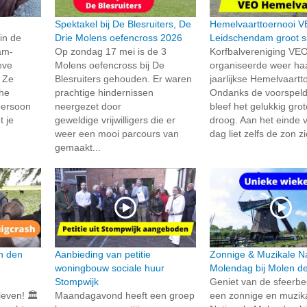
Spektakel bij De Blesruiters, De
Hemelvaarttoernooi 
in de
Drie Molens oefencross 2026
Leidschendam groot 
am-
Op zondag 17 mei is de 3
Korfbalvereniging VE
eve
Molens oefencross bij De
organiseerde weer ha
 Ze
Blesruiters gehouden. Er waren
jaarlijkse Hemelvaartt
che
prachtige hindernissen
Ondanks de voorspel
persoon
neergezet door
bleef het gelukkig gro
t je
geweldige vrijwilligers die er
droog. Aan het einde 
weer een mooi parcours van
dag liet zelfs de zon z
gemaakt...
n den
Aanbieding van petitie
Zonnige & Muzikale Na
woningbouw sociale huur
Molendag bij Molen de
Stompwijk
Geniet van de sfeerb
even! 🏛️
Maandagavond heeft een groep
een zonnige en muzik