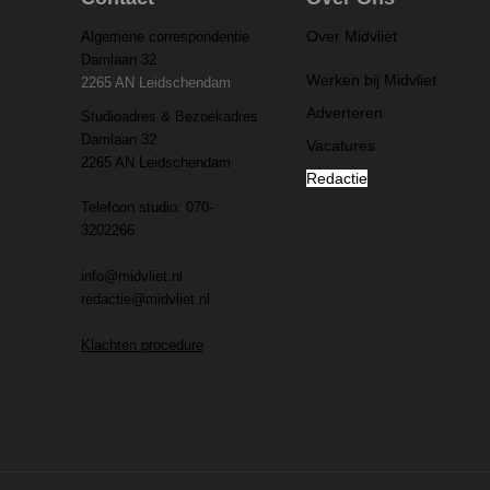
Over Midvliet
Algemene correspondentie
Damlaan 32
Werken bij Midvliet
2265 AN Leidschendam
Adverteren
Studioadres & Bezoekadres
Damlaan 32
Vacatures
2265 AN Leidschendam
Redactie
Telefoon studio: 070-
3202266
info@midvliet.nl
redactie@midvliet.nl
Klachten procedure