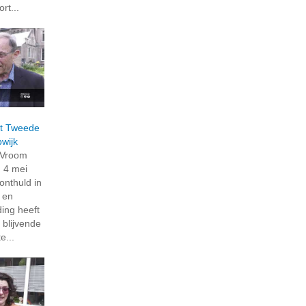
rt...
t Tweede
wijk
 Vroom
 4 mei
nthuld in
 en
ding heeft
blijvende
e...