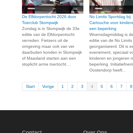
De Elfdorpentocht 2026 door
No Limits Sportdag bij
Toerclub Stompwijk
Cartouche voor kinder
Zondag is in Stompwijk de 33e
een beperking
editie van de Elfdorpentocht
Woensdagmiddag is de
verreden. Fietsers uit de
editie van de No Limit
omgeving maar ook van ver
georganiseerd. Dit is e
daarbuiten konden in Stompwijk
evenement, speciaal v
of Maasland starten aan een
kinderen en jongeren 
stoplicht arme toertocht....
beperking. Initiatiefne
Oostendorp heeft...
Start
Vorige
1
2
3
4
5
6
7
8
Contact
Over Ons