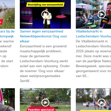
rs bij de
Samen tegen eenzaamheid
Vitaliteitsmarkt in
tompwijk
Netwerkbijeenkomst Oog voor
Leidschendam-Voorbu
ar warme
elkaar
De Vitaliteitsmarkt in
weekend!
Eenzaamheid is een groeiend
Leidschendam-Voorbu
iaste
maatschappelijk probleem,
2026 plaats op woens
n op
maar de gemeente
mei. Deze markt was 
 de start
Leidschendam-Voorburg werkt
van de jaarlijkse Natio
ondom
actief aan een oplossing. Onder
Beweegweek, speciaa
de noemer 'Oog voor elkaar'
georganiseerd voor i
slaan welzijnsorganisaties
van 65...
SenW...