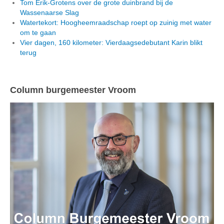
Tom Erik-Grotens over de grote duinbrand bij de
Wassenaarse Slag
Watertekort: Hoogheemraadschap roept op zuinig met water
om te gaan
Vier dagen, 160 kilometer: Vierdaagsedebutant Karin blikt
terug
Column burgemeester Vroom