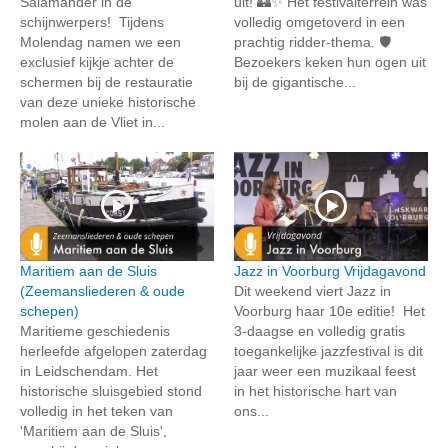
Salamander in de
uit! 🏰✨ Het festivalterrein was
schijnwerpers! Tijdens
volledig omgetoverd in een
Molendag namen we een
prachtig ridder-thema. 🛡️
exclusief kijkje achter de
Bezoekers keken hun ogen uit
schermen bij de restauratie
bij de gigantische...
van deze unieke historische
molen aan de Vliet in...
Maritiem aan de Sluis
Jazz in Voorburg Vrijdagavond
(Zeemansliederen & oude
Dit weekend viert Jazz in
schepen)
Voorburg haar 10e editie! Het
Maritieme geschiedenis
3-daagse en volledig gratis
herleefde afgelopen zaterdag
toegankelijke jazzfestival is dit
in Leidschendam. Het
jaar weer een muzikaal feest
historische sluisgebied stond
in het historische hart van
volledig in het teken van
ons...
'Maritiem aan de Sluis',