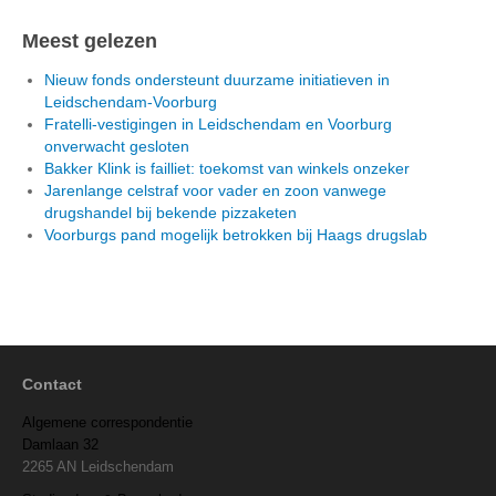
Meest gelezen
Nieuw fonds ondersteunt duurzame initiatieven in
Leidschendam-Voorburg
Fratelli-vestigingen in Leidschendam en Voorburg
onverwacht gesloten
Bakker Klink is failliet: toekomst van winkels onzeker
Jarenlange celstraf voor vader en zoon vanwege
drugshandel bij bekende pizzaketen
Voorburgs pand mogelijk betrokken bij Haags drugslab
Contact
Algemene correspondentie
Damlaan 32
2265 AN Leidschendam