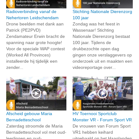
Radioverbinding vanaf de
Stichting Nationale Dierenzorg
Nehertoren Leidschendam
100 jaar
Drone beelden met dank aan
Zondag was het feest in
Patrick (PE2PVD)
Wassenaar! Stichting
Zendamateur Erwin bracht de
Nationale Dierenzorg bestaat
spanning naar grote hoogte!
100 jaar. Tijdens de
Voor de speciale WAP contest
drukbezochte open dag
(Worked All Provinces)
gingen onze verslaggevers op
installeerde hij tijdelijk een
onderzoek uit en maakten een
zender...
videoreportage over...
Afscheid gebouw Maria
HV Toernooi Sportclub
Bernadetteschool
Monster VR - Forum Sport VR
Zaterdag stroomde de Maria
De vrouwen van Forum Sport
Bernadetteschool vol met oud-
VR1 hebben keihard
leerlingen en oud-
uitgehaald op het Haaglanden