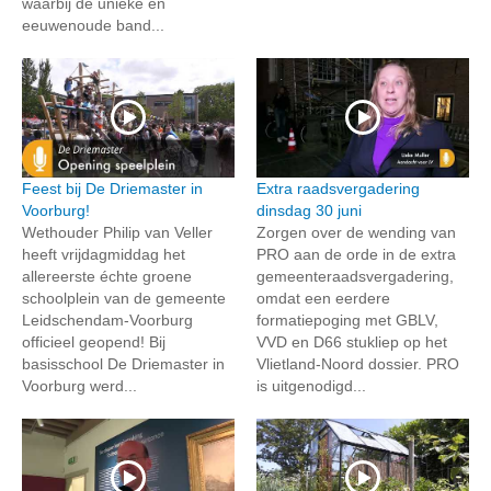
waarbij de unieke en
eeuwenoude band...
Feest bij De Driemaster in
Extra raadsvergadering
Voorburg!
dinsdag 30 juni
Wethouder Philip van Veller
Zorgen over de wending van
heeft vrijdagmiddag het
PRO aan de orde in de extra
allereerste échte groene
gemeenteraadsvergadering,
schoolplein van de gemeente
omdat een eerdere
Leidschendam-Voorburg
formatiepoging met GBLV,
officieel geopend! Bij
VVD en D66 stukliep op het
basisschool De Driemaster in
Vlietland-Noord dossier. PRO
Voorburg werd...
is uitgenodigd...