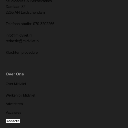
Studioadres & Bezoekadres
Damlaan 32
2265 AN Leidschendam
Telefoon studio: 070-3202266
info@midvliet.nl
redactie@midvliet.nl
Klachten procedure
Over Ons
Over Midvliet
Werken bij Midvliet
Adverteren
Vacatures
Redactie