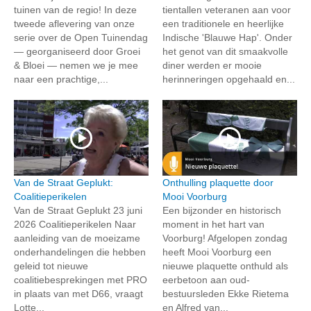
tuinen van de regio! In deze
tientallen veteranen aan voor
tweede aflevering van onze
een traditionele en heerlijke
serie over de Open Tuinendag
Indische 'Blauwe Hap'. Onder
— georganiseerd door Groei
het genot van dit smaakvolle
& Bloei — nemen we je mee
diner werden er mooie
naar een prachtige,...
herinneringen opgehaald en...
Van de Straat Geplukt:
Onthulling plaquette door
Coalitieperikelen
Mooi Voorburg
Van de Straat Geplukt 23 juni
Een bijzonder en historisch
2026 Coalitieperikelen Naar
moment in het hart van
aanleiding van de moeizame
Voorburg! Afgelopen zondag
onderhandelingen die hebben
heeft Mooi Voorburg een
geleid tot nieuwe
nieuwe plaquette onthuld als
coalitiebesprekingen met PRO
eerbetoon aan oud-
in plaats van met D66, vraagt
bestuursleden Ekke Rietema
Lotte...
en Alfred van...