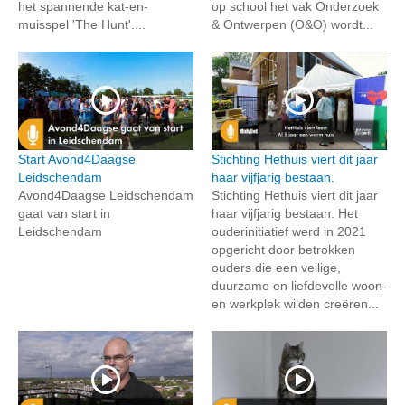
het spannende kat-en-
op school het vak Onderzoek
muisspel 'The Hunt'....
& Ontwerpen (O&O) wordt...
Start Avond4Daagse
Stichting Hethuis viert dit jaar
Leidschendam
haar vijfjarig bestaan.
Avond4Daagse Leidschendam
Stichting Hethuis viert dit jaar
gaat van start in
haar vijfjarig bestaan. Het
Leidschendam
ouderinitiatief werd in 2021
opgericht door betrokken
ouders die een veilige,
duurzame en liefdevolle woon-
en werkplek wilden creëren...