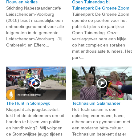
Rouw en Verlies
Open Tuinendag bij
Stichting Nabestaandencafé
Tuinenpark De Groene Zoom
Leidschendam-Voorburg
Tuinenpark De Groene Zoom
(2018) biedt maandelijks een
opende de poorten voor het
ontmoetingsmoment voor alle
publiek tijdens de jaarlijkse
lotgenoten in de gemeente
Open Tuinendag. Onze
Leidschendam-Voorburg. 'Jij
verslaggever nam een kijkje
Ontbreekt' en Effero...
op het complex en spraken
met enthousiaste tuinders. Het
park...
The Hunt in Stompwijk
Technasium Salamander
Klopjacht als jeugdactiviteit:
Het Technasium is een
lukt het de deelnemers om uit
opleiding voor mavo, havo,
handen te blijven van politie
atheneum en gymnasium met
en handhaving? Wij volgden
een moderne bèta-cultuur.
de Stompwijkse jeugd tijdens
Technasium betekent dat er