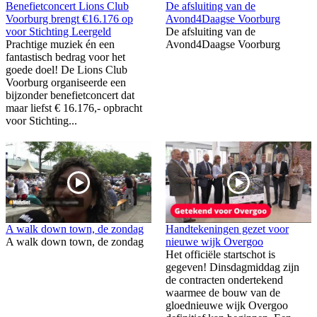
Benefietconcert Lions Club
De afsluiting van de
Voorburg brengt €16.176 op
Avond4Daagse Voorburg
voor Stichting Leergeld
De afsluiting van de
Prachtige muziek én een
Avond4Daagse Voorburg
fantastisch bedrag voor het
goede doel! De Lions Club
Voorburg organiseerde een
bijzonder benefietconcert dat
maar liefst € 16.176,- opbracht
voor Stichting...
A walk down town, de zondag
Handtekeningen gezet voor
A walk down town, de zondag
nieuwe wijk Overgoo
Het officiële startschot is
gegeven! Dinsdagmiddag zijn
de contracten ondertekend
waarmee de bouw van de
gloednieuwe wijk Overgoo