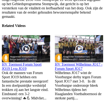
op het Gebiedsprogramma Stompwijk, dat gericht is op het
versterken van de vitaliteit en leefbaarheid van het dorp. Ook zijn de
resultaten van de eerder gehouden bewonersenquête bekend
gemaakt.
Related Videos
HV Toernooi Forum Sport
HV Toernooi Wilhelmus JO17 -
JO19 Lyra JO19
Forum Sport JO17
Ook de mannen van Forum
Wilhelmus JO17 wint de
Sport JO19 hebben een
Voorburgse derby tegen Forum
fantastische prestatie neergezet!
Sport JO17 met 3-0. In dit
In een doelpuntrijke wedstrijd
Voorburgse onderonsje bleek
trokken zij aan het langste eind.
Wilhelmus tijdens het
Eindstand: een 3-2
Haaglanden Voetbaltoernooi de
overwinning! 🔥💪 Midvliet...
sterkste partij....