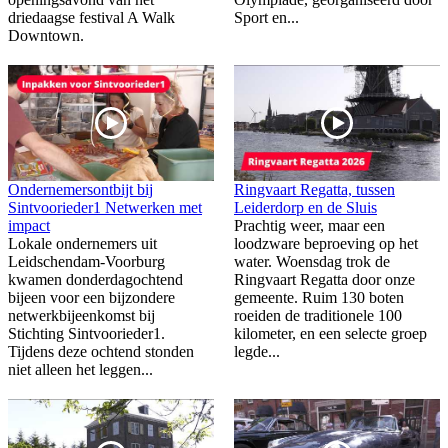
driedaagse festival A Walk
Sport en...
Downtown.
Ondernemersontbijt bij
Ringvaart Regatta, tussen
Sintvoorieder1 Netwerken met
Leiderdorp en de Sluis
impact
Prachtig weer, maar een
Lokale ondernemers uit
loodzware beproeving op het
Leidschendam-Voorburg
water. Woensdag trok de
kwamen donderdagochtend
Ringvaart Regatta door onze
bijeen voor een bijzondere
gemeente. Ruim 130 boten
netwerkbijeenkomst bij
roeiden de traditionele 100
Stichting Sintvoorieder1.
kilometer, en een selecte groep
Tijdens deze ochtend stonden
legde...
niet alleen het leggen...