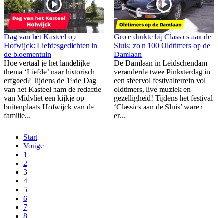
Dag van het Kasteel op
Grote drukte bij Classics aan de
Hofwijck: Liefdesgedichten in
Sluis: zo'n 100 Oldtimers op de
de bloementuin
Damlaan
Hoe vertaal je het landelijke
De Damlaan in Leidschendam
thema ‘Liefde’ naar historisch
veranderde twee Pinksterdag in
erfgoed? Tijdens de 19de Dag
een sfeervol festivalterrein vol
van het Kasteel nam de redactie
oldtimers, live muziek en
van Midvliet een kijkje op
gezelligheid! Tijdens het festival
buitenplaats Hofwijck van de
‘Classics aan de Sluis’ waren
familie...
er...
Start
Vorige
1
2
3
4
5
6
7
8