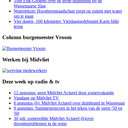
Tom Erik-Grotens over de grote duinbrand bij de
Wassenaarse Slag
Watertekort: Hoogheemraadschap roept op zuinig met water
om te gaan
Vier dagen, 160 kilometer: Vierdaagsedebutant Karin blikt
terug
Column burgemeester Vroom
Werken bij Midvliet
Deze week op radio & tv
12 augustus: geen Midvliet Actueel door zomervakantie
Vandaag op Midvliet TV
6 augustus (h): Midvliet Actueel over duinbrand in Wassenaar
9 augustus: Summerpopcorn in het teken van de jaren '50 en
'60
30 juli: zomereditie Midvliet Actueel (h)over
droogteproblemen in de regio