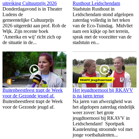
uitreiking Cultuurprijs 2026
Rusthout Leidschendam
Donderdagavond is in Theater
Stadstuin Rusthout in
Ludens de
Leidschendam stond afgelopen
gemeentelijke Cultuurprijs
zaterdag volledig in het teken
2026 uitgereikt aan prof. Rob de
van de Eco-Tuindag. Midvliet
Wijk. Zijn recente boek
nam een kijkje op het terrein,
’Amerika en wij’ richt zich op
sprak met de voorzitter van de
de situatie in de...
stadstuin en...
Buitenbeestfeest trapt de Week
Het jeugdtoernooi bij RKAVV
voor de Gezonde jeugd af.
is na jaren terug
Buitenbeestfeest trapt de Week
Na jaren van afwezigheid was
voor de Gezonde jeugd af.
het afgelopen zaterdag eindelijk
weer zover: het grote
jeugdtoernooi bij RKAVV in
Leidschendam! Sportpark
Kastelenring stroomde vol met
jonge voetbaltalenten...