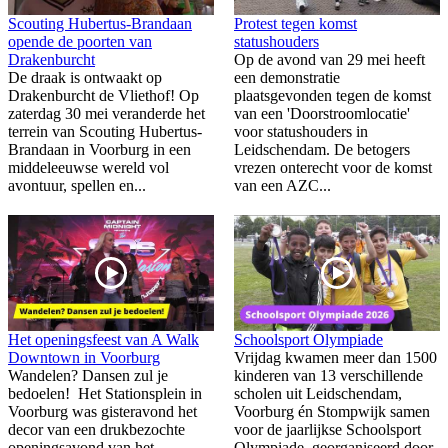
Scouting Hubertus-Brandaan
Protest tegen komst
opende de poorten van
statushouders
Drakenburcht
Op de avond van 29 mei heeft
De draak is ontwaakt op
een demonstratie
Drakenburcht de Vliethof! Op
plaatsgevonden tegen de komst
zaterdag 30 mei veranderde het
van een 'Doorstroomlocatie'
terrein van Scouting Hubertus-
voor statushouders in
Brandaan in Voorburg in een
Leidschendam. De betogers
middeleeuwse wereld vol
vrezen onterecht voor de komst
avontuur, spellen en...
van een AZC...
Het openingsfeest van A Walk
Schoolsport Olympiade
Downtown in Voorburg
Vrijdag kwamen meer dan 1500
Wandelen? Dansen zul je
kinderen van 13 verschillende
bedoelen! Het Stationsplein in
scholen uit Leidschendam,
Voorburg was gisteravond het
Voorburg én Stompwijk samen
decor van een drukbezochte
voor de jaarlijkse Schoolsport
openingsavond van het
Olympiade, georganiseerd door