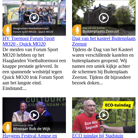
HV Toernooi Forum Sport
Dag van het kasteel Buitenplaats
MO20 - Quick MO20
Zeerust
De meiden van Forum Sport
Tijdens de Dag van het Kasteel
MO20 hebben op het
waren verschillende kastelen en
Haaglanden Voetbaltoernooi een
buitenplaatsen geopend. Wij
knappe prestatie geleverd. In
namen een uniek kijkje achter
een spannende wedstrijd tegen
de schermen bij Buitenplaats
Quick MO20 trok Forum Sport
Zeerust. Tijdens dit bijzondere
aan het langste eind.
bezoek doken...
Eindstand:...
Huygens Festival Amuse en
ECO tuindag bij Stadstuin