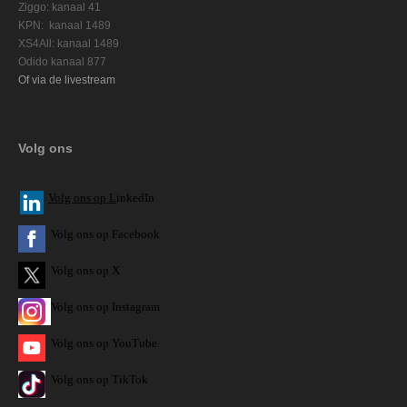
Ziggo: kanaal 41
KPN: kanaal 1489
XS4All: kanaal 1489
Odido kanaal 877
Of via de livestream
Volg ons
V
olg ons op L
inkedIn
Volg ons op Facebook
Volg ons op X
Volg ons op Instagram
Volg
ons op
YouTube
Volg ons op TikTok