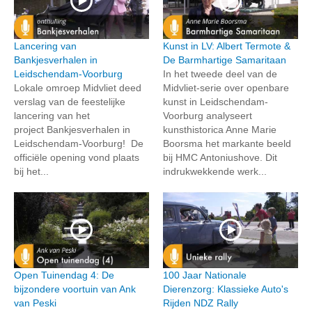
Lancering van
Kunst in LV: Albert Termote &
Bankjesverhalen in
De Barmhartige Samaritaan
Leidschendam-Voorburg
In het tweede deel van de
Lokale omroep Midvliet deed
Midvliet-serie over openbare
verslag van de feestelijke
kunst in Leidschendam-
lancering van het
Voorburg analyseert
project Bankjesverhalen in
kunsthistorica Anne Marie
Leidschendam-Voorburg! De
Boorsma het markante beeld
officiële opening vond plaats
bij HMC Antoniushove. Dit
bij het...
indrukwekkende werk...
Open Tuinendag 4: De
100 Jaar Nationale
bijzondere voortuin van Ank
Dierenzorg: Klassieke Auto's
van Peski
Rijden NDZ Rally