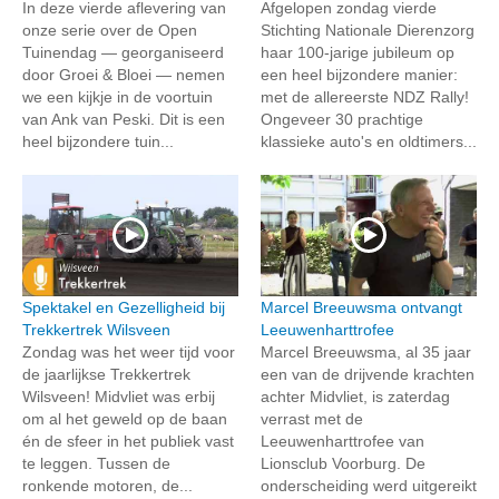
In deze vierde aflevering van
Afgelopen zondag vierde
onze serie over de Open
Stichting Nationale Dierenzorg
Tuinendag — georganiseerd
haar 100-jarige jubileum op
door Groei & Bloei — nemen
een heel bijzondere manier:
we een kijkje in de voortuin
met de allereerste NDZ Rally!
van Ank van Peski. Dit is een
Ongeveer 30 prachtige
heel bijzondere tuin...
klassieke auto's en oldtimers...
Spektakel en Gezelligheid bij
Marcel Breeuwsma ontvangt
Trekkertrek Wilsveen
Leeuwenharttrofee
Zondag was het weer tijd voor
Marcel Breeuwsma, al 35 jaar
de jaarlijkse Trekkertrek
een van de drijvende krachten
Wilsveen! Midvliet was erbij
achter Midvliet, is zaterdag
om al het geweld op de baan
verrast met de
én de sfeer in het publiek vast
Leeuwenharttrofee van
te leggen. Tussen de
Lionsclub Voorburg. De
ronkende motoren, de...
onderscheiding werd uitgereikt