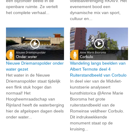
een bijzonder beeld in de
voetbalvereniging RKAVV. Het
openbare ruimte. Ze vertelt
evenement bood een
het complete verhaal...
dynamische mix van sport,
cultuur en...
Nieuwe Driemanspolder onder
Wandeling langs beelden van
water gezet
Albert Termote deel 4
Het water in de Nieuwe
Ruiterstandbeeld van Corbulo
Driemanspolder staat tijdelijk
In deel vier van de Midvliet-
een flink stuk hoger dan
kunstserie analyseert
normaal! Het
kunsthistorica @Anne Marie
Hoogheemraadschap van
Boorsma het grote
Rijnland heeft de waterberging
ruiterstandbeeld van de
hier de afgelopen dagen deels
Romeinse veldheer Corbulo.
onder water...
Dit indrukwekkende
monument staat op de
kruising...