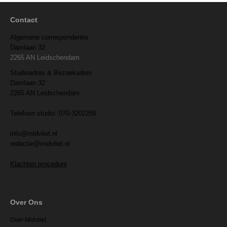
Contact
Algemene correspondentie
Damlaan 32
2265 AN Leidschendam
Studioadres & Bezoekadres
Damlaan 32
2265 AN Leidschendam
Telefoon studio: 070-3202266
info@midvliet.nl
redactie@midvliet.nl
Klachten procedure
Over Ons
Over Midvliet