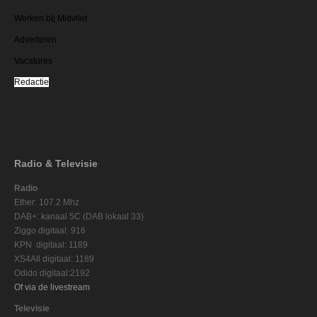
Werken bij Midvliet
Adverteren
Vacatures
Redactie
Radio & Televisie
Radio
Ether: 107.2 Mhz
DAB+: kanaal 5C (DAB lokaal 33)
Ziggo digitaal: 916
KPN digitaal: 1189
XS4All digitaal: 1189
Odido digitaal:2192
Of via de livestream
Televisie