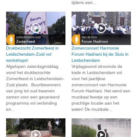
tijdens een...
Drukbezocht Zomerfeest in
Zomerconcert Harmonie
Leidschendam-Zuid vol
Forum Hadriani bij de Sluis in
workshops!
Leidschendam
Afgelopen zaterdagmiddag
Vrijdagavond stroomde de
vond het drukbezochte
kade in Leidschendam vol
Zomerfeest in Leidschendam-
voor het jaarlijkse
Zuid plaats. Buurtbewoners
zomerconcert van Harmonie
van jong tot oud kwamen
Forum Hadriani. Het werd een
samen voor een gevarieerd
muzikaal feestje op een
programma vol verbinding
prachtige locatie aan het
en...
water! De muzikale...