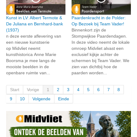
Kunst in LV: Albert Termote &
Paardenkracht in de Polder:
De Juliana en Bernhard-bank
Op Bezoek bij Team Vader!
(1937)
Binnenkort zijn de
n deze eerste aflevering van
Stompwijkse Paardendagen.
een nieuwe kunstserie
In deze video neemt de lokale
op Midvliet neemt
omroep Midvliet alvast een
kunsthistorica Anne Marie
exclusief kijkje achter de
Boorsma je mee langs de
schermen bij Team Vader. We
mooiste beelden in de
zien van dichtbij hoe de
openbare ruimte van...
paarden worden...
Start
Vorige
1
2
3
4
5
6
7
8
9
10
Volgende
Einde