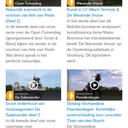
Natuurlijk evenwicht in de
Kunst in LV: Albert Termote &
voortuin van Ank van Peski
De Wenende Vrouw
(Deel 2)
In het derde deel van de
In dit tweede deel van onze
Midvliet-kunstserie analyseert
serie over de Open Tuinendag
kunsthistorica Anne Marie
(georganiseerd door Groei &
Boorsma het indrukwekkende
Bloei) kijken we verder in de
beeld 'De Wenende Vrouw' op
voortuin van Ank van Peski.
de Oosterbegraafplaats in
Wat direct opvalt is het
Voorburg. Dit bijzondere
perfecte natuurlijke...
werk...
Groot onderhoud van
Slotdag Stompwijkse
houtzaagmolen De
Paardendagen: Koninklijke
Salamander deel 2
onderscheiding voor voorzitter
In dit tweede deel van onze
Theo van den Bosch
reportage over
De Stompwijkse