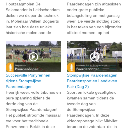
Houtzaagmolen De
Paardendagen zijn afgesloten
Salamander in Leidschendam
onder grote publieke
duiken we dieper de techniek
belangstelling en met gunstig
in. Molenaar Willem Bogaerts
weer. De vierde slotdag stond
laat zien hoe deze unieke
in het teken van een bijzonder
historische molen aan de...
officieel moment op het...
Succesvolle Ponyrennen
Stompwijkse Paardendagen:
tijdens Stompwijkse
Paardensport en Landleven
Paardendagen
Fair (Dag 2)
Heerlijk weer, volle tribunes en
Sport en lokale gezelligheid
pure spanning tijdens de
kwamen samen tijdens de
derde dag van de
tweede dag van
Stompwijkse Paardendagen!
de Stompwijkse
Het publiek stroomde massaal
Paardendagen. In deze
toe voor het traditionele
videoreportage blikt Midvliet
Ponyrennen. Bekijk in deze
terug op de zaterdag, die in