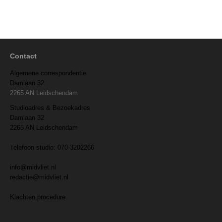
Contact
Algemene correspondentie
Damlaan 32
2265 AN Leidschendam
Studioadres & Bezoekadres
Damlaan 32
2265 AN Leidschendam
Telefoon studio: 070-3202266
info@midvliet.nl
redactie@midvliet.nl
Klachten procedure