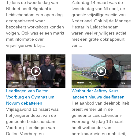
Tijdens de tweede dag van
Zaterdag 14 maart was de
NLdoet heeft Signtaal in
tweede dag van NLdoet, de
Leidschendam een open dag
grooste vrijwilligersactie van
georganiseerd waar
Nederland. Ook bij de Manege
bezoekers workshops konden
Hestar in Leidschendam
volgen. Ook was er een markt
waren veel vrijwilligers actief
met informatie over
met een grote opknapbeurt
vrijwilligerswerk bij...
van...
Leerlingen van Dalton
Wethouder Jeffrey Keus
Voorburg en Gymnasium
lanceert nieuwe deelfietsen
Novum debatteren
Het aanbod van deelmobiliteit
Vrijdagavond 13 maart was
breidt verder uit in de
het jongerendebat van de
gemeente Leidschendam-
gemeente Leidschendam-
Voorburg. Vrijdag 13 maart
Voorburg. Leerlingen van
heeft wethouder van
Dalton Voorburg en
bereikbaarheid en mobiliteit,