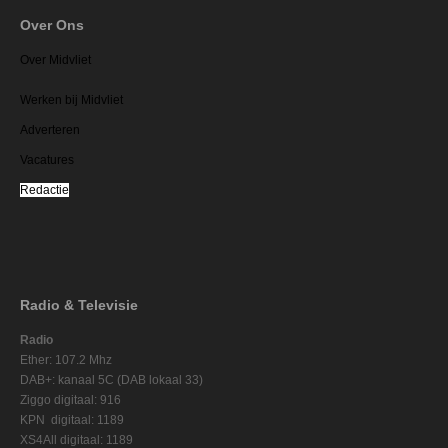
Over Ons
Over Midvliet
Werken bij Midvliet
Adverteren
Vacatures
Redactie
Radio & Televisie
Radio
Ether: 107.2 Mhz
DAB+: kanaal 5C (DAB lokaal 33)
Ziggo digitaal: 916
KPN digitaal: 1189
XS4All digitaal: 1189