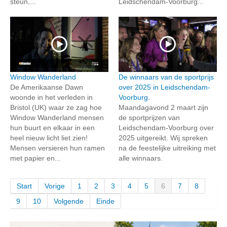
steun,...
Leidschendam-Voorburg...
Window Wanderland
De winnaars van de sportprijs
De Amerikaanse Dawn
over 2025 in Leidschendam-
woonde in het verleden in
Voorburg.
Bristol (UK) waar ze zag hoe
Maandagavond 2 maart zijn
Window Wanderland mensen
de sportprijzen van
hun buurt en elkaar in een
Leidschendam-Voorburg over
heel nieuw licht liet zien!
2025 uitgereikt. Wij spreken
Mensen versieren hun ramen
na de feestelijke uitreiking met
met papier en...
alle winnaars.
Start
Vorige
1
2
3
4
5
6
7
8
9
10
Volgende
Einde