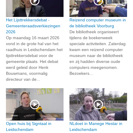
Het Lijsttrekkersdebat -
Reizend computer museum in
Gemeenteraadsverkiezingen
de bibliotheek Voorburg
2026
De bibliotheek organiseert
Op maandag 16 maart 2026
tijdens de boekenweek
vond in de grote hal van het
speciale activiteiten. Zaterdag
raadhuis in Leidschendam het
kwam een reizend computer
lijsttrekkersdebat voor de
museum naar de bibliotheek
gemeente plaats. Het debat
en zij hadden diverse oude
werd geleid door Henk
computers meegenomen.
Bouwmans, voormalig
Bezoekers...
directeur van de...
Open huis bij Signtaal in
NLdoet in Manege Hestar in
Leidschendam
Leidschendam