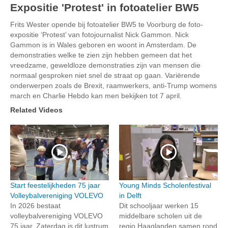
Expositie 'Protest' in fotoatelier BW5
Frits Wester opende bij fotoatelier BW5 te Voorburg de foto-
expositie ‘Protest’ van fotojournalist Nick Gammon. Nick
Gammon is in Wales geboren en woont in Amsterdam. De
demonstraties welke te zien zijn hebben gemeen dat het
vreedzame, geweldloze demonstraties zijn van mensen die
normaal gesproken niet snel de straat op gaan. Variërende
onderwerpen zoals de Brexit, raamwerkers, anti-Trump womens
march en Charlie Hebdo kan men bekijken tot 7 april.
Related Videos
Start feestelijkheden 75 jaar
Young Minds Scholenfestival
Volleybalvereniging VOLEVO
in Delft
In 2026 bestaat
Dit schooljaar werken 15
volleybalvereniging VOLEVO
middelbare scholen uit de
75 jaar. Zaterdag is dit lustrum
regio Haaglanden samen rond