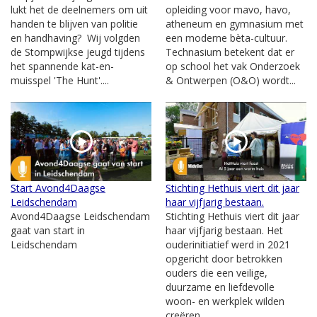
lukt het de deelnemers om uit
opleiding voor mavo, havo,
handen te blijven van politie
atheneum en gymnasium met
en handhaving? Wij volgden
een moderne bèta-cultuur.
de Stompwijkse jeugd tijdens
Technasium betekent dat er
het spannende kat-en-
op school het vak Onderzoek
muisspel 'The Hunt'....
& Ontwerpen (O&O) wordt...
Start Avond4Daagse
Stichting Hethuis viert dit jaar
Leidschendam
haar vijfjarig bestaan.
Avond4Daagse Leidschendam
Stichting Hethuis viert dit jaar
gaat van start in
haar vijfjarig bestaan. Het
Leidschendam
ouderinitiatief werd in 2021
opgericht door betrokken
ouders die een veilige,
duurzame en liefdevolle
woon- en werkplek wilden
creëren...