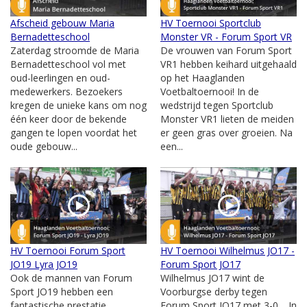
Afscheid gebouw Maria
HV Toernooi Sportclub
Bernadetteschool
Monster VR - Forum Sport VR
Zaterdag stroomde de Maria
De vrouwen van Forum Sport
Bernadetteschool vol met
VR1 hebben keihard uitgehaald
oud-leerlingen en oud-
op het Haaglanden
medewerkers. Bezoekers
Voetbaltoernooi! In de
kregen de unieke kans om nog
wedstrijd tegen Sportclub
één keer door de bekende
Monster VR1 lieten de meiden
gangen te lopen voordat het
er geen gras over groeien. Na
oude gebouw...
een...
HV Toernooi Forum Sport
HV Toernooi Wilhelmus JO17 -
JO19 Lyra JO19
Forum Sport JO17
Ook de mannen van Forum
Wilhelmus JO17 wint de
Sport JO19 hebben een
Voorburgse derby tegen
fantastische prestatie
Forum Sport JO17 met 3-0. In