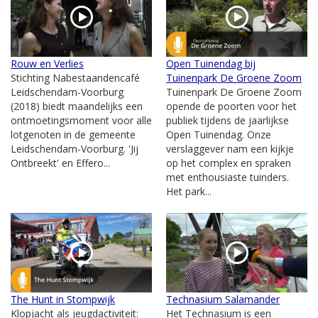
Rouw en Verlies
Open Tuinendag bij
Stichting Nabestaandencafé
Tuinenpark De Groene Zoom
Leidschendam-Voorburg
Tuinenpark De Groene Zoom
(2018) biedt maandelijks een
opende de poorten voor het
ontmoetingsmoment voor alle
publiek tijdens de jaarlijkse
lotgenoten in de gemeente
Open Tuinendag. Onze
Leidschendam-Voorburg. 'Jij
verslaggever nam een kijkje
Ontbreekt' en Effero...
op het complex en spraken
met enthousiaste tuinders.
Het park...
The Hunt in Stompwijk
Technasium Salamander
Klopjacht als jeugdactiviteit:
Het Technasium is een