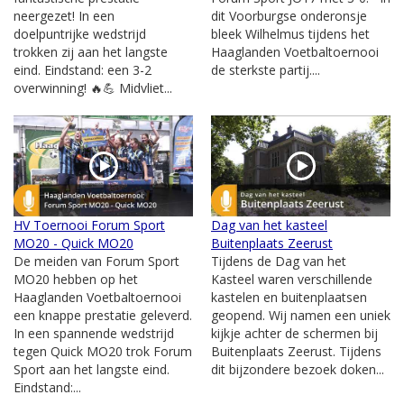
neergezet! In een
dit Voorburgse onderonsje
doelpuntrijke wedstrijd
bleek Wilhelmus tijdens het
trokken zij aan het langste
Haaglanden Voetbaltoernooi
eind. Eindstand: een 3-2
de sterkste partij....
overwinning! 🔥💪 Midvliet...
HV Toernooi Forum Sport
Dag van het kasteel
MO20 - Quick MO20
Buitenplaats Zeerust
De meiden van Forum Sport
Tijdens de Dag van het
MO20 hebben op het
Kasteel waren verschillende
Haaglanden Voetbaltoernooi
kastelen en buitenplaatsen
een knappe prestatie geleverd.
geopend. Wij namen een uniek
In een spannende wedstrijd
kijkje achter de schermen bij
tegen Quick MO20 trok Forum
Buitenplaats Zeerust. Tijdens
Sport aan het langste eind.
dit bijzondere bezoek doken...
Eindstand:...