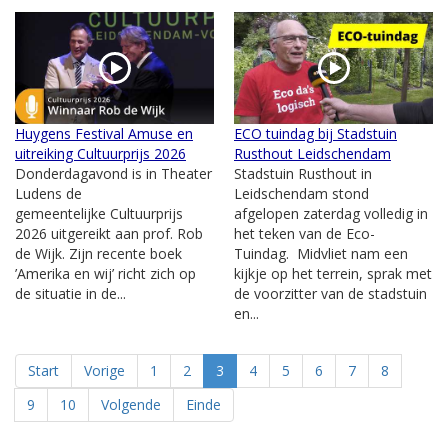
Huygens Festival Amuse en
ECO tuindag bij Stadstuin
uitreiking Cultuurprijs 2026
Rusthout Leidschendam
Donderdagavond is in Theater
Stadstuin Rusthout in
Ludens de
Leidschendam stond
gemeentelijke Cultuurprijs
afgelopen zaterdag volledig in
2026 uitgereikt aan prof. Rob
het teken van de Eco-
de Wijk. Zijn recente boek
Tuindag. Midvliet nam een
’Amerika en wij’ richt zich op
kijkje op het terrein, sprak met
de situatie in de...
de voorzitter van de stadstuin
en...
Start
Vorige
1
2
3
4
5
6
7
8
9
10
Volgende
Einde