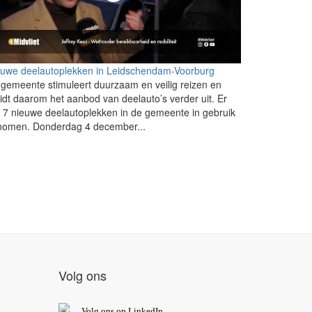
euwe deelautoplekken in Leidschendam-Voorburg
gemeente stimuleert duurzaam en veilig reizen en
idt daarom het aanbod van deelauto’s verder uit. Er
n 7 nieuwe deelautoplekken in de gemeente in gebruik
nomen. Donderdag 4 december...
Volg ons
V
olg ons op L
inkedIn