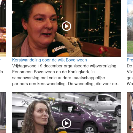
r
Kerstwandeling door de wijk Bovenveen
Pro
Vrijdagavond 19 december organiseerde wijkvereniging
De 
in
Fenomeen Bovenveen en de Koningkerk, in
Vli
r
samenwerking met vele andere maatschappelijke
ge
partners een kerstwandeling. De wandeling, die voor de...
Wo