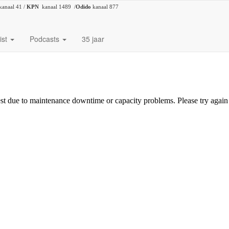
kanaal 41 /
KPN
kanaal 1489 /
Odido
kanaal 877
ist
Podcasts
35 jaar