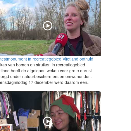
testmonument in recreatiegebied Vlietland onthuld
kap van bomen en struiken in recreatiegebied
etland heeft de afgelopen weken voor grote onrust
zorgd onder natuurbeschermers en omwonenden.
ensdagmiddag 17 december werd daarom een...