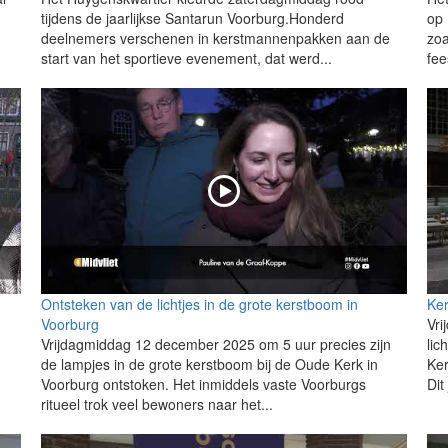
tijdens de jaarlijkse Santarun Voorburg.Honderd
op 
deelnemers verschenen in kerstmannenpakken aan de
zoa
start van het sportieve evenement, dat werd...
fee
Ontsteken van de lichtjes in de grote kerstboom in
Ke
Voorburg
Vri
Vrijdagmiddag 12 december 2025 om 5 uur precies zijn
lic
de lampjes in de grote kerstboom bij de Oude Kerk in
Ker
Voorburg ontstoken. Het inmiddels vaste Voorburgs
Dit
ritueel trok veel bewoners naar het...