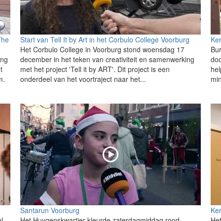
The
Start van Tell It by Art in het Corbulo College Voorburg
Ker
Het Corbulo College in Voorburg stond woensdag 17
Bur
ing
december in het teken van creativiteit en samenwerking
doo
t
met het project 'Tell it by ART'. Dit project is een
hel
m.
onderdeel van het voortraject naar het...
min
Santarun Voorburg
Ker
l
Het Huygenskwartier kleurde zaterdagmiddag rood
Het