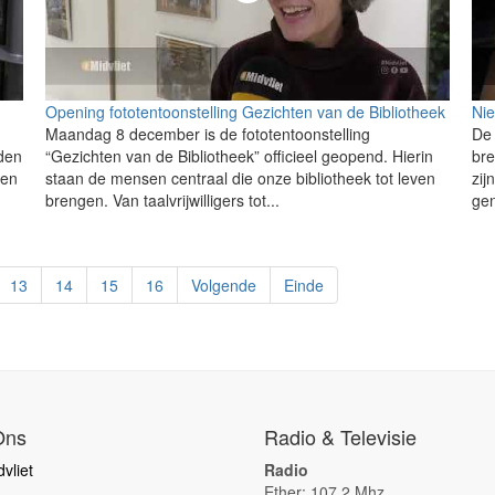
Opening fototentoonstelling Gezichten van de Bibliotheek
Ni
Maandag 8 december is de fototentoonstelling
De 
den
“Gezichten van de Bibliotheek” officieel geopend. Hierin
bre
den
staan de mensen centraal die onze bibliotheek tot leven
zij
brengen. Van taalvrijwilligers tot...
ge
13
14
15
16
Volgende
Einde
Ons
Radio & Televisie
vliet
Radio
Ether: 107.2 Mhz