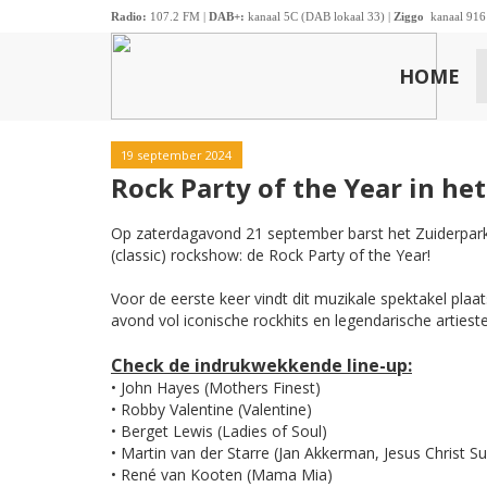
Radio:
107.2 FM |
DAB+:
kanaal 5C (DAB lokaal 33) |
Ziggo
kanaal 916
HOME
19 september 2024
Rock Party of the Year in he
Op zaterdagavond 21 september barst het Zuiderparkt
(classic) rockshow: de Rock Party of the Year!
Voor de eerste keer vindt dit muzikale spektakel plaa
avond vol iconische rockhits en legendarische artieste
Check de indrukwekkende line-up:
• John Hayes (Mothers Finest)
• Robby Valentine (Valentine)
• Berget Lewis (Ladies of Soul)
• Martin van der Starre (Jan Akkerman, Jesus Christ Su
• René van Kooten (Mama Mia)