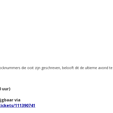
ocknummers die ooit zijn geschreven, belooft dit de ultieme avond t
0 uur)
ijgbaar via
tickets/111390741