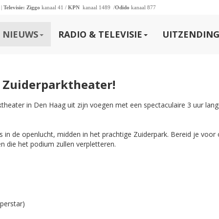
 |
Televisie:
Ziggo
kanaal 41 /
KPN
kanaal 1489 /
Odido
kanaal 877
NIEUWS
RADIO & TELEVISIE
UITZENDING
t Zuiderparktheater!
heater in Den Haag uit zijn voegen met een spectaculaire 3 uur lan
ts in de openlucht, midden in het prachtige Zuiderpark. Bereid je voor
n die het podium zullen verpletteren.
perstar)