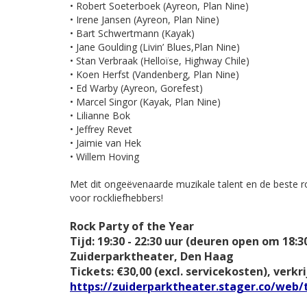
• Robert Soeterboek (Ayreon, Plan Nine)
• Irene Jansen (Ayreon, Plan Nine)
• Bart Schwertmann (Kayak)
• Jane Goulding (Livin’ Blues,Plan Nine)
• Stan Verbraak (Helloïse, Highway Chile)
• Koen Herfst (Vandenberg, Plan Nine)
• Ed Warby (Ayreon, Gorefest)
• Marcel Singor (Kayak, Plan Nine)
• Lilianne Bok
• Jeffrey Revet
• Jaimie van Hek
• Willem Hoving
Met dit ongeëvenaarde muzikale talent en de beste r
voor rockliefhebbers!
Rock Party of the Year
Tijd: 19:30 - 22:30 uur (deuren open om 18:3
Zuiderparktheater, Den Haag
Tickets: €30,00 (excl. servicekosten), verkr
https://zuiderparktheater.stager.co/web/