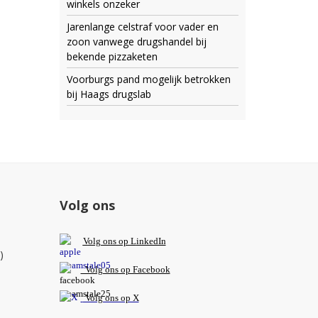
winkels onzeker
Jarenlange celstraf voor vader en
zoon vanwege drugshandel bij
bekende pizzaketen
Voorburgs pand mogelijk betrokken
bij Haags drugslab
Volg ons
V
olg ons op L
inkedIn
)
Volg ons op Facebook
Volg ons op X