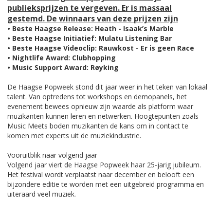
publieksprijzen te vergeven. Er is massaal
gestemd. De winnaars van deze prijzen zijn
• Beste Haagse Release: Heath - Isaak’s Marble
• Beste Haagse Initiatief: Mulatu Listening Bar
• Beste Haagse Videoclip: Rauwkost - Er is geen Race
• Nightlife Award: Clubhopping
• Music Support Award: Røyking
De Haagse Popweek stond dit jaar weer in het teken van lokaal
talent. Van optredens tot workshops en demopanels, het
evenement bewees opnieuw zijn waarde als platform waar
muzikanten kunnen leren en netwerken. Hoogtepunten zoals
Music Meets boden muzikanten de kans om in contact te
komen met experts uit de muziekindustrie.
Vooruitblik naar volgend jaar
Volgend jaar viert de Haagse Popweek haar 25-jarig jubileum.
Het festival wordt verplaatst naar december en belooft een
bijzondere editie te worden met een uitgebreid programma en
uiteraard veel muziek.