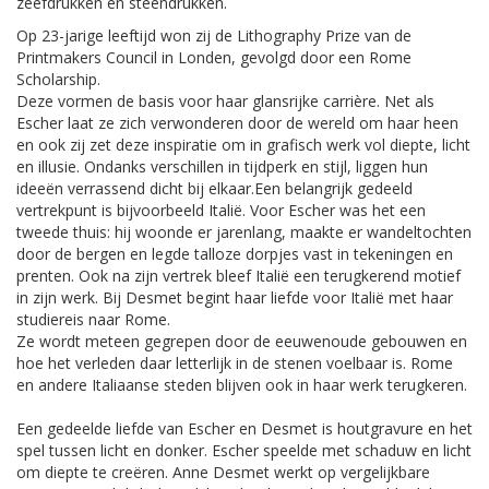
zeefdrukken en steendrukken.
Op 23-jarige leeftijd won zij de Lithography Prize van de
Printmakers Council in Londen, gevolgd door een Rome
Scholarship.
Deze vormen de basis voor haar glansrijke carrière. Net als
Escher laat ze zich verwonderen door de wereld om haar heen
en ook zij zet deze inspiratie om in grafisch werk vol diepte, licht
en illusie. Ondanks verschillen in tijdperk en stijl, liggen hun
ideeën verrassend dicht bij elkaar.Een belangrijk gedeeld
vertrekpunt is bijvoorbeeld Italië. Voor Escher was het een
tweede thuis: hij woonde er jarenlang, maakte er wandeltochten
door de bergen en legde talloze dorpjes vast in tekeningen en
prenten. Ook na zijn vertrek bleef Italië een terugkerend motief
in zijn werk. Bij Desmet begint haar liefde voor Italië met haar
studiereis naar Rome.
Ze wordt meteen gegrepen door de eeuwenoude gebouwen en
hoe het verleden daar letterlijk in de stenen voelbaar is. Rome
en andere Italiaanse steden blijven ook in haar werk terugkeren.
Een gedeelde liefde van Escher en Desmet is houtgravure en het
spel tussen licht en donker. Escher speelde met schaduw en licht
om diepte te creëren. Anne Desmet werkt op vergelijkbare