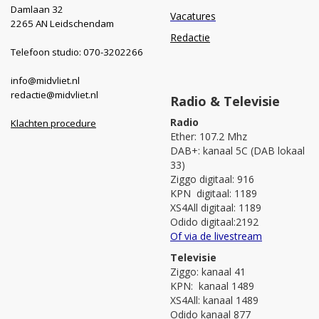
Damlaan 32
Vacatures
2265 AN Leidschendam
Redactie
Telefoon studio: 070-3202266
info@midvliet.nl
redactie@midvliet.nl
Radio & Televisie
Radio
Klachten procedure
Ether: 107.2 Mhz
DAB+: kanaal 5C (DAB lokaal
33)
Ziggo digitaal: 916
KPN digitaal: 1189
XS4All digitaal: 1189
Odido digitaal:2192
Of via de livestream
Televisie
Ziggo: kanaal 41
KPN: kanaal 1489
XS4All: kanaal 1489
Odido kanaal 877