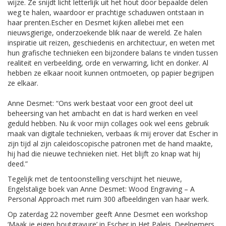
wijze. Ze snijdt licht letterlijk uit het hout door bepaalde delen
weg te halen, waardoor er prachtige schaduwen ontstaan in
haar prenten.Escher en Desmet kijken allebei met een
nieuwsgierige, onderzoekende blik naar de wereld. Ze halen
inspiratie uit reizen, geschiedenis en architectuur, en weten met
hun grafische technieken een bijzondere balans te vinden tussen
realiteit en verbeelding, orde en verwarring, licht en donker. Al
hebben ze elkaar nooit kunnen ontmoeten, op papier begrijpen
ze elkaar.
Anne Desmet: “Ons werk bestaat voor een groot deel uit
beheersing van het ambacht en dat is hard werken en veel
geduld hebben. Nu ik voor mijn collages ook wel eens gebruik
maak van digitale technieken, verbaas ik mij erover dat Escher in
zijn tijd al zijn caleidoscopische patronen met de hand maakte,
hij had die nieuwe technieken niet. Het blijft zo knap wat hij
deed.”
Tegelijk met de tentoonstelling verschijnt het nieuwe,
Engelstalige boek van Anne Desmet: Wood Engraving – A
Personal Approach met ruim 300 afbeeldingen van haar werk.
Op zaterdag 22 november geeft Anne Desmet een workshop
‘Maak je eigen houtgravure’ in Escher in Het Paleis. Deelnemers