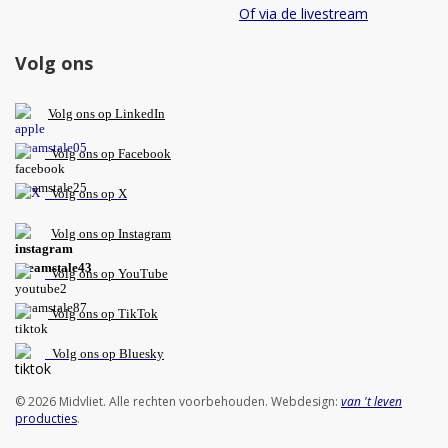
Of via de livestream
Volg ons
V
olg ons op L
inkedIn
Volg ons op Facebook
Volg ons op X
Volg ons op Instagram
Volg
ons op
YouTube
Volg ons op TikTok
Volg ons op Bluesky
© 2026 Midvliet. Alle rechten voorbehouden. Webdesign:
van 't leven
producties
.