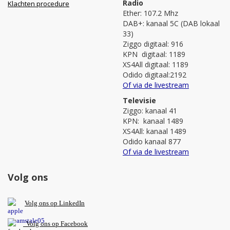
Radio
Klachten procedure
Ether: 107.2 Mhz
DAB+: kanaal 5C (DAB lokaal
33)
Ziggo digitaal: 916
KPN digitaal: 1189
XS4All digitaal: 1189
Odido digitaal:2192
Of via de livestream
Televisie
Ziggo: kanaal 41
KPN: kanaal 1489
XS4All: kanaal 1489
Odido kanaal 877
Of via de livestream
Volg ons
V
olg ons op L
inkedIn
Volg ons op Facebook