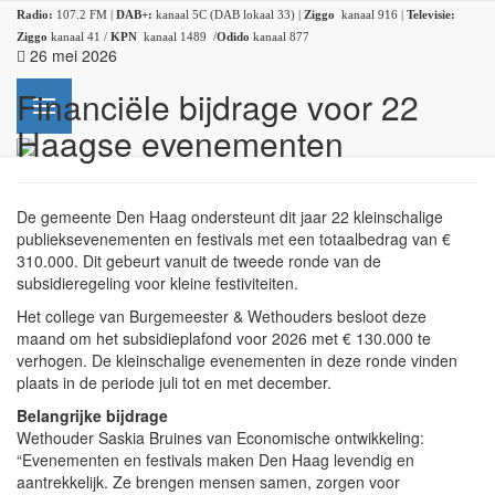
Radio:
107.2 FM |
DAB+:
kanaal 5C (DAB lokaal 33) |
Ziggo
kanaal 916 |
Televisie:
Ziggo
kanaal 41 /
KPN
kanaal 1489 /
Odido
kanaal 877
26 mei 2026
Financiële bijdrage voor 22
Haagse evenementen
De gemeente Den Haag ondersteunt dit jaar 22 kleinschalige
publieksevenementen en festivals met een totaalbedrag van €
310.000. Dit gebeurt vanuit de tweede ronde van de
subsidieregeling voor kleine festiviteiten.
Het college van Burgemeester & Wethouders besloot deze
maand om het subsidieplafond voor 2026 met € 130.000 te
verhogen. De kleinschalige evenementen in deze ronde vinden
plaats in de periode juli tot en met december.
Belangrijke bijdrage
Wethouder Saskia Bruines van Economische ontwikkeling:
“Evenementen en festivals maken Den Haag levendig en
aantrekkelijk. Ze brengen mensen samen, zorgen voor