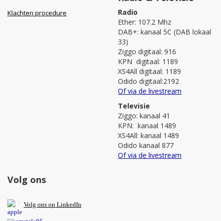
Radio
Klachten procedure
Ether: 107.2 Mhz
DAB+: kanaal 5C (DAB lokaal
33)
Ziggo digitaal: 916
KPN digitaal: 1189
XS4All digitaal: 1189
Odido digitaal:2192
Of via de livestream
Televisie
Ziggo: kanaal 41
KPN: kanaal 1489
XS4All: kanaal 1489
Odido kanaal 877
Of via de livestream
Volg ons
V
olg ons op L
inkedIn