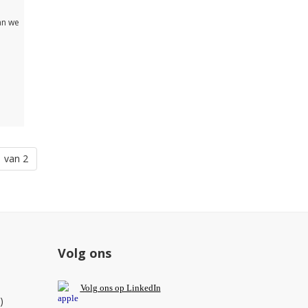
an we
 van 2
Volg ons
V
olg ons op L
inkedIn
)