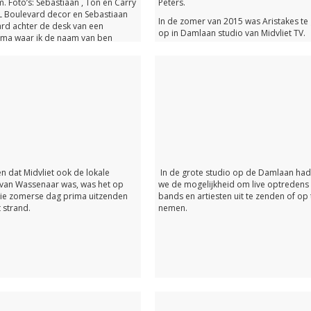
. Foto’s: Sebastiaan , Ton en Carry
Peters.
TL Boulevard decor en Sebastiaan
In de zomer van 2015 was Aristakes te
rd achter de desk van een
op in Damlaan studio van Midvliet TV.
ma waar ik de naam van ben
.
en dat Midvliet ook de lokale
In de grote studio op de Damlaan ha
an Wassenaar was, was het op
we de mogelijkheid om live optredens
e zomerse dag prima uitzenden
bands en artiesten uit te zenden of op 
 strand.
nemen.