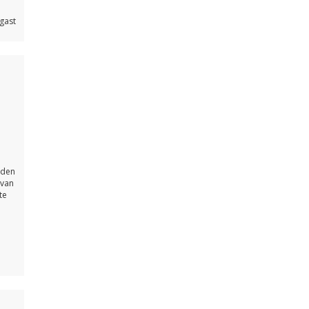
 gast
dden
 van
te