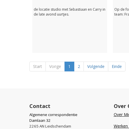
de locatie studio met Sebastiaan en Carry in
Op de fo
de late avond uurtjes.
team: Fr
Start
Vorige
1
2
Volgende
Einde
Contact
Over 
Over Mid
Algemene correspondentie
Damlaan 32
Werken b
2265 AN Leidschendam