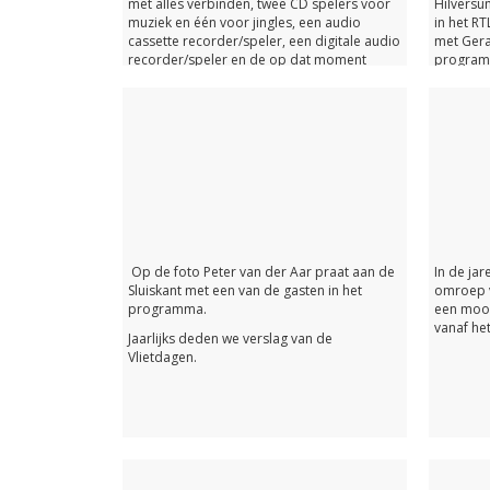
met alles verbinden, twee CD spelers voor
Hilversum
muziek en één voor jingles, een audio
in het R
cassette recorder/speler, een digitale audio
met Gera
recorder/speler en de op dat moment
program
nieuwste innovatie de mini-disc
vergeten
recorder/speler.
Op de foto Peter van der Aar praat aan de
In de jar
Sluiskant met een van de gasten in het
omroep v
programma.
een mooi
vanaf het
Jaarlijks deden we verslag van de
Vlietdagen.