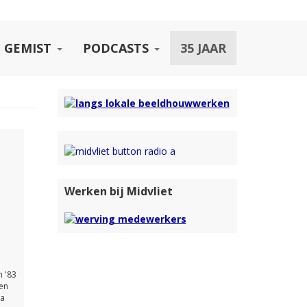
 GEMIST
PODCASTS
35 JAAR
Werken bij Midvliet
n '83
 en
ka