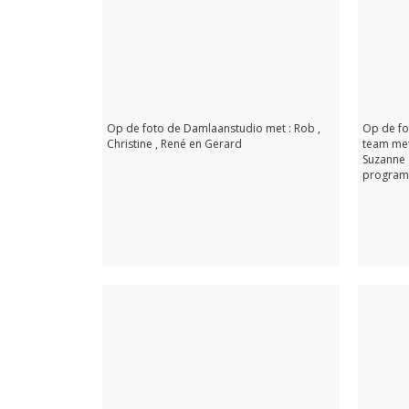
Foto 2. vrnl : Twee Revox bandrecorders de
werkpaarden in elke radio studio, een
Op de foto de Damlaanstudio met : Rob ,
Op de fo
platenspeler want de CD had nog niet alles
Christine , René en Gerard
team met
overgenomen. Boven de mengtafel nog
Suzanne 
geen invasie van beeldschermen, maar die
program
zouden snel hun intrede doen