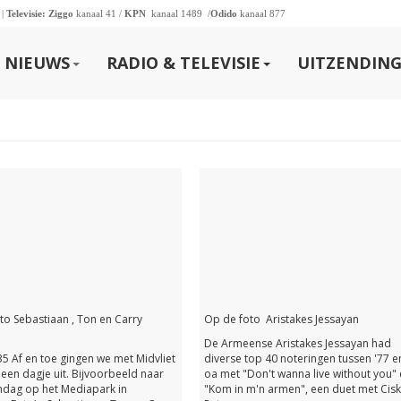
 |
Televisie:
Ziggo
kanaal 41 /
KPN
kanaal 1489 /
Odido
kanaal 877
NIEUWS
RADIO & TELEVISIE
UITZENDING
to Sebastiaan , Ton en Carry
Op de foto Aristakes Jessayan
De Armeense Aristakes Jessayan had
35 Af en toe gingen we met Midvliet
diverse top 40 noteringen tussen '77 e
 een dagje uit. Bijvoorbeeld naar
oa met "Don't wanna live without you"
dag op het Mediapark in
"Kom in m'n armen", een duet met Cis