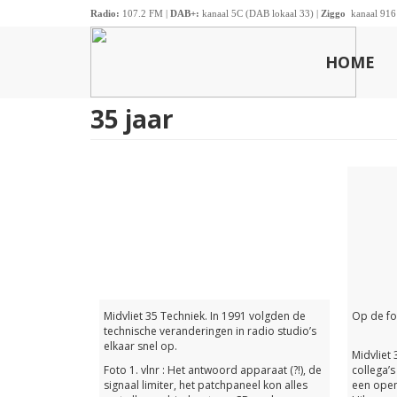
Radio:
107.2 FM |
DAB+:
kanaal 5C (DAB lokaal 33) |
Ziggo
kanaal 916
HOME
35 jaar
Midvliet 35 Techniek. In 1991 volgden de
Op de fo
technische veranderingen in radio studio’s
elkaar snel op.
Midvliet 
Foto 1. vlnr : Het antwoord apparaat (?!), de
collega’s
signaal limiter, het patchpaneel kon alles
een open