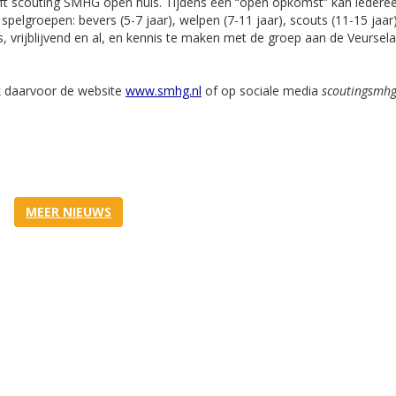
 scouting SMHG open huis. Tijdens een “open opkomst” kan iedere
pelgroepen: bevers (5-7 jaar), welpen (7-11 jaar), scouts (11-15 jaar
s, vrijblijvend en al, en kennis te maken met de groep aan de Veursela
 daarvoor de website
www.smhg.nl
of op sociale media
scoutingsmh
MEER NIEUWS