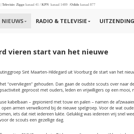
 |
Televisie:
Ziggo
kanaal 41 /
KPN
kanaal 1489 /
Odido
kanaal 877
NIEUWS
RADIO & TELEVISIE
UITZENDING
rd vieren start van het nieuwe
tinggroep Sint Maarten-Hildegard uit Voorburg de start van het nie
het “overvliegen” gehouden. Dan gaan de oudste scouts over naar d
sactiviteit geproost met ouders, leden en vrijwilligers op een mooi, 
en heuse kabelbaan – gepionierd met touw en palen – namen de afzwaai
t open armen verwelkomd bij de nieuwe spelgroep. Voor de wat oude
en, iets dat niet iedereen lukte. Gelukkig was iedereen vrij snel we
oor de scouts een gezellige dag.