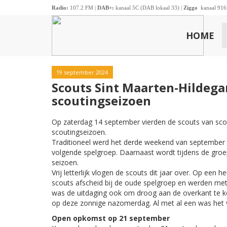
Radio:
107.2 FM |
DAB+:
kanaal 5C (DAB lokaal 33) |
Ziggo
kanaal 916
HOME
19 september 2024
Scouts Sint Maarten-Hildega
scoutingseizoen
Op zaterdag 14 september vierden de scouts van scou
scoutingseizoen.
Traditioneel werd het derde weekend van september 
volgende spelgroep. Daarnaast wordt tijdens de groep
seizoen.
Vrij letterlijk vlogen de scouts dit jaar over. Op e
scouts afscheid bij de oude spelgroep en werden me
was de uitdaging ook om droog aan de overkant te kom
op deze zonnige nazomerdag. Al met al een was het v
Open opkomst op 21 september