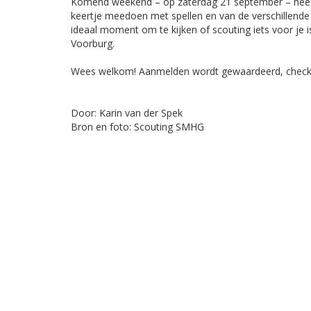
Komend weekend – op zaterdag 21 september – heeft
keertje meedoen met spellen en van de verschillende s
ideaal moment om te kijken of scouting iets voor je i
Voorburg.
Wees welkom! Aanmelden wordt gewaardeerd, check
Door: Karin van der Spek
Bron en foto: Scouting SMHG