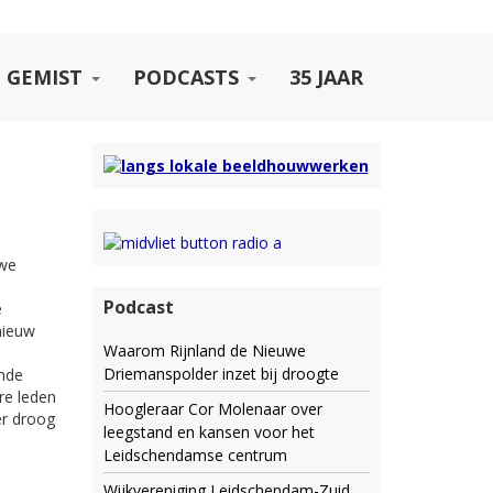
 GEMIST
PODCASTS
35 JAAR
uwe
Podcast
e
nieuw
Waarom Rijnland de Nieuwe
Driemanspolder inzet bij droogte
ende
re leden
Hoogleraar Cor Molenaar over
er droog
leegstand en kansen voor het
Leidschendamse centrum
Wijkvereniging Leidschendam-Zuid