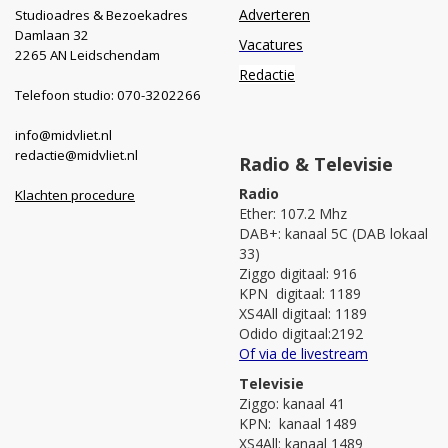
Adverteren
Studioadres & Bezoekadres
Damlaan 32
Vacatures
2265 AN Leidschendam
Redactie
Telefoon studio: 070-3202266
info@midvliet.nl
redactie@midvliet.nl
Radio & Televisie
Radio
Klachten procedure
Ether: 107.2 Mhz
DAB+: kanaal 5C (DAB lokaal
33)
Ziggo digitaal: 916
KPN digitaal: 1189
XS4All digitaal: 1189
Odido digitaal:2192
Of via de livestream
Televisie
Ziggo: kanaal 41
KPN: kanaal 1489
XS4All: kanaal 1489