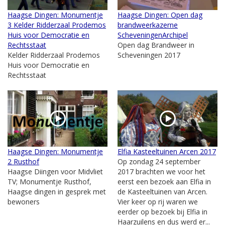
Haagse Dingen: Monumentje
Haagse Dingen: Open dag
3 Kelder Ridderzaal Prodemos
brandweerkazerne
Huis voor Democratie en
ScheveningenArchipel
Rechtsstaat
Open dag Brandweer in
Kelder Ridderzaal Prodemos
Scheveningen 2017
Huis voor Democratie en
Rechtsstaat
Haagse Dingen: Monumentje
Elfia Kasteeltuinen Arcen 2017
2 Rusthof
Op zondag 24 september
Haagse Diingen voor Midvliet
2017 brachten we voor het
TV; Monumentje Rusthof,
eerst een bezoek aan Elfia in
Haagse dingen in gesprek met
de Kasteeltuinen van Arcen.
bewoners
Vier keer op rij waren we
eerder op bezoek bij Elfia in
Haarzuilens en dus werd er...