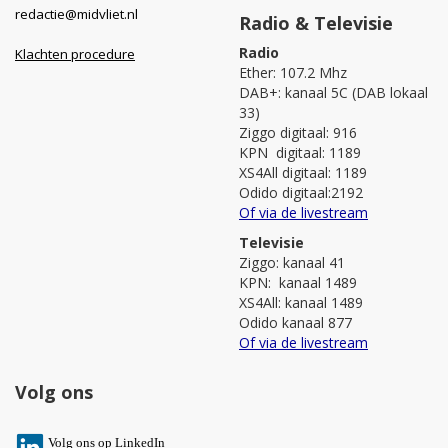
redactie@midvliet.nl
Radio & Televisie
Radio
Klachten procedure
Ether: 107.2 Mhz
DAB+: kanaal 5C (DAB lokaal
33)
Ziggo digitaal: 916
KPN digitaal: 1189
XS4All digitaal: 1189
Odido digitaal:2192
Of via de livestream
Televisie
Ziggo: kanaal 41
KPN: kanaal 1489
XS4All: kanaal 1489
Odido kanaal 877
Of via de livestream
Volg ons
V
olg ons op L
inkedIn