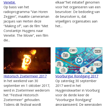
Venetië.
elkaar"het initiatief genomen
Op basis van het
voor het organiseren van een
radioprogramma “Van Horen
beursvloer. De bedoeling van
Zeggen”, maakte cameraman
de beursvloer is, dat
Jacques van Herten deze
vrijwillgers organisaties aan
“Making of”, van de film “Met
het...
Constantijn Huygens naar
Venetië. The Movie”, een film
die...
Historisch Zoetermeer 2017
Voorburgse Rondgang 2017
In het weekend van 30
Op zaterdag 30 september
september en 1 oktober 2017,
2017 werd in het
werd in Zoetermeer wederom
Huygenskwartier in Voorburg
het “Festival Historisch
voor de derde keer de
Zoetermeer” gehouden.
“Voorburgse Rondgang”
Tijdens dit festival wordt
georganiseerd. De weergoden