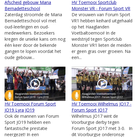
Afscheid gebouw Maria
HV Toernooi Sportclub
Bernadetteschool
Monster VR - Forum Sport VR
Zaterdag stroomde de Maria
De vrouwen van Forum Sport
Bernadetteschool vol met
VR1 hebben keihard uitgehaald
oud-leerlingen en oud-
op het Haaglanden
medewerkers. Bezoekers
Voetbaltoernooi! In de
kregen de unieke kans om nog
wedstrijd tegen Sportclub
één keer door de bekende
Monster VR1 lieten de meiden
gangen te lopen voordat het
er geen gras over groeien. Na
oude gebouw...
een...
HV Toernooi Forum Sport
HV Toernooi Wilhelmus JO17 -
JO19 Lyra JO19
Forum Sport JO17
Ook de mannen van Forum
Wilhelmus JO17 wint de
Sport JO19 hebben een
Voorburgse derby tegen
fantastische prestatie
Forum Sport JO17 met 3-0. In
neergezet! In een
dit Voorburgse onderonsje