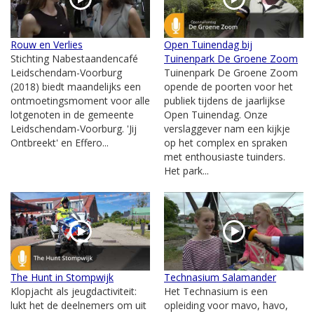
Rouw en Verlies
Open Tuinendag bij
Stichting Nabestaandencafé
Tuinenpark De Groene Zoom
Leidschendam-Voorburg
Tuinenpark De Groene Zoom
(2018) biedt maandelijks een
opende de poorten voor het
ontmoetingsmoment voor alle
publiek tijdens de jaarlijkse
lotgenoten in de gemeente
Open Tuinendag. Onze
Leidschendam-Voorburg. 'Jij
verslaggever nam een kijkje
Ontbreekt' en Effero...
op het complex en spraken
met enthousiaste tuinders.
Het park...
The Hunt in Stompwijk
Technasium Salamander
Klopjacht als jeugdactiviteit:
Het Technasium is een
lukt het de deelnemers om uit
opleiding voor mavo, havo,