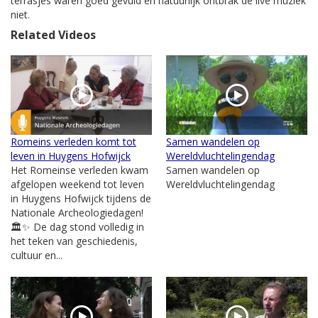
terrasjes waren goed gevuld en natuurlijk ontbrak de live muziek
niet.
Related Videos
Romeins verleden komt tot
Samen wandelen op
leven in Huygens Hofwijck
Wereldvluchtelingendag
Het Romeinse verleden kwam
Samen wandelen op
afgelopen weekend tot leven
Wereldvluchtelingendag
in Huygens Hofwijck tijdens de
Nationale Archeologiedagen!
🏛️✨ De dag stond volledig in
het teken van geschiedenis,
cultuur en...