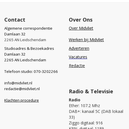
Contact
Over Ons
Over Midvliet
Algemene correspondentie
Damlaan 32
Werken bij Midvliet
2265 AN Leidschendam
Adverteren
Studioadres & Bezoekadres
Damlaan 32
Vacatures
2265 AN Leidschendam
Redactie
Telefoon studio: 070-3202266
info@midvliet.nl
redactie@midvliet.nl
Radio & Televisie
Radio
Klachten procedure
Ether: 107.2 Mhz
DAB+: kanaal 5C (DAB lokaal
33)
Ziggo digitaal: 916
KPN digitaal: 1189