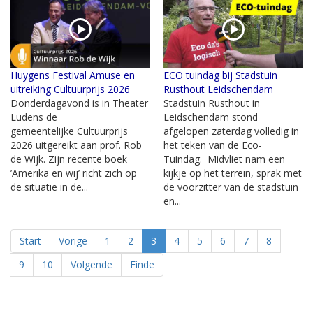
Huygens Festival Amuse en
ECO tuindag bij Stadstuin
uitreiking Cultuurprijs 2026
Rusthout Leidschendam
Donderdagavond is in Theater
Stadstuin Rusthout in
Ludens de
Leidschendam stond
gemeentelijke Cultuurprijs
afgelopen zaterdag volledig in
2026 uitgereikt aan prof. Rob
het teken van de Eco-
de Wijk. Zijn recente boek
Tuindag. Midvliet nam een
’Amerika en wij’ richt zich op
kijkje op het terrein, sprak met
de situatie in de...
de voorzitter van de stadstuin
en...
Start
Vorige
1
2
3
4
5
6
7
8
9
10
Volgende
Einde