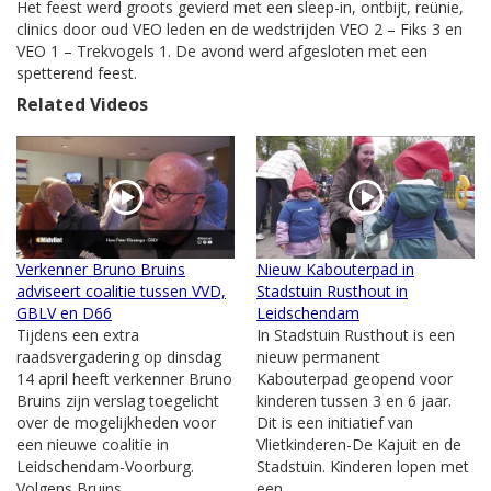
Het feest werd groots gevierd met een sleep-in, ontbijt, reünie,
clinics door oud VEO leden en de wedstrijden VEO 2 – Fiks 3 en
VEO 1 – Trekvogels 1. De avond werd afgesloten met een
spetterend feest.
Related Videos
Verkenner Bruno Bruins
Nieuw Kabouterpad in
adviseert coalitie tussen VVD,
Stadstuin Rusthout in
GBLV en D66
Leidschendam
Tijdens een extra
In Stadstuin Rusthout is een
raadsvergadering op dinsdag
nieuw permanent
14 april heeft verkenner Bruno
Kabouterpad geopend voor
Bruins zijn verslag toegelicht
kinderen tussen 3 en 6 jaar.
over de mogelijkheden voor
Dit is een initiatief van
een nieuwe coalitie in
Vlietkinderen-De Kajuit en de
Leidschendam-Voorburg.
Stadstuin. Kinderen lopen met
Volgens Bruins...
een...