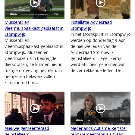
Mussentil en
Installatie Adviesraad
Vleermuispaalkast geplaatst in
Stompwijk
Stompwijk
In het Dorpspunt in Stompwijk
Mussentil en
werden op donderdag 9 april
vleermuispaalkast geplaatst in
de nieuwe leden van de
Stompwijk. Mussen en
Adviesraad Stompwijk
vleermuizen zijn bedreigde
geïnstalleerd. Tegelijkertijd
diersoorten, ze kunnen hier in
werd afscheid genomen van
rustige omgeving nestelen. In
de vertrekkende leden. De...
het ijzeren hekwerk zullen
klimplanten hun...
Nieuwe gemeenteraad
Nederlands Autisme Register
geïnstalleerd
reikt Gemeenteprijs uit aan