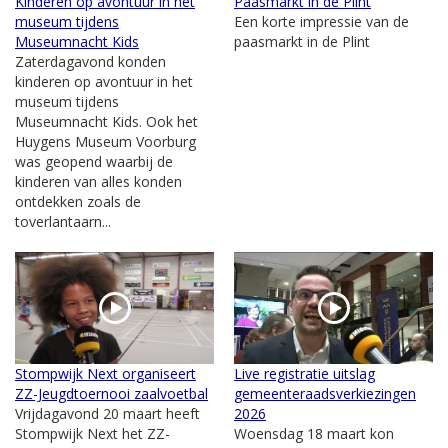
Kinderen op avontuur in het
Paasmarkt in de Plint
museum tijdens
Een korte impressie van de
Museumnacht Kids
paasmarkt in de Plint
Zaterdagavond konden
kinderen op avontuur in het
museum tijdens
Museumnacht Kids. Ook het
Huygens Museum Voorburg
was geopend waarbij de
kinderen van alles konden
ontdekken zoals de
toverlantaarn...
Stompwijk Next organiseert
Live registratie uitslag
ZZ-Jeugdtoernooi zaalvoetbal
gemeenteraadsverkiezingen
Vrijdagavond 20 maart heeft
2026
Stompwijk Next het ZZ-
Woensdag 18 maart kon