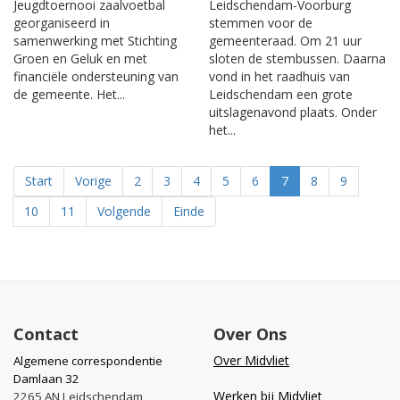
Jeugdtoernooi zaalvoetbal
Leidschendam-Voorburg
georganiseerd in
stemmen voor de
samenwerking met Stichting
gemeenteraad. Om 21 uur
Groen en Geluk en met
sloten de stembussen. Daarna
financiële ondersteuning van
vond in het raadhuis van
de gemeente. Het...
Leidschendam een grote
uitslagenavond plaats. Onder
het...
Start
Vorige
2
3
4
5
6
7
8
9
10
11
Volgende
Einde
Contact
Over Ons
Over Midvliet
Algemene correspondentie
Damlaan 32
Werken bij Midvliet
2265 AN Leidschendam