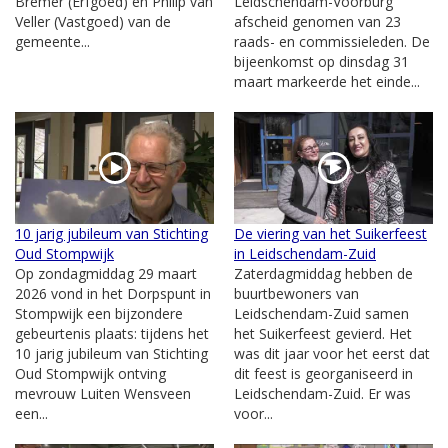
Bremer (Erfgoed) en Philip van
Leidschendam-Voorburg
Veller (Vastgoed) van de
afscheid genomen van 23
gemeente...
raads- en commissieleden. De
bijeenkomst op dinsdag 31
maart markeerde het einde...
10 jarig jubileum van Stichting
De viering van het Suikerfeest
Oud Stompwijk
in Leidschendam-Zuid
Op zondagmiddag 29 maart
Zaterdagmiddag hebben de
2026 vond in het Dorpspunt in
buurtbewoners van
Stompwijk een bijzondere
Leidschendam-Zuid samen
gebeurtenis plaats: tijdens het
het Suikerfeest gevierd. Het
10 jarig jubileum van Stichting
was dit jaar voor het eerst dat
Oud Stompwijk ontving
dit feest is georganiseerd in
mevrouw Luiten Wensveen
Leidschendam-Zuid. Er was
een...
voor...