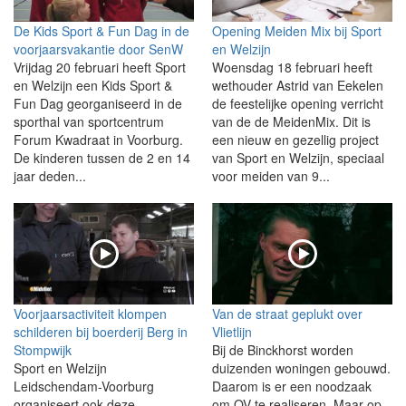
De Kids Sport & Fun Dag in de
Opening Meiden Mix bij Sport
voorjaarsvakantie door SenW
en Welzijn
Vrijdag 20 februari heeft Sport
Woensdag 18 februari heeft
en Welzijn een Kids Sport &
wethouder Astrid van Eekelen
Fun Dag georganiseerd in de
de feestelijke opening verricht
sporthal van sportcentrum
van de de MeidenMix. Dit is
Forum Kwadraat in Voorburg.
een nieuw en gezellig project
De kinderen tussen de 2 en 14
van Sport en Welzijn, speciaal
jaar deden...
voor meiden van 9...
Voorjaarsactiviteit klompen
Van de straat geplukt over
schilderen bij boerderij Berg in
Vlietlijn
Stompwijk
Bij de Binckhorst worden
Sport en Welzijn
duizenden woningen gebouwd.
Leidschendam-Voorburg
Daarom is er een noodzaak
organiseert ook deze
om OV te realiseren. Maar op