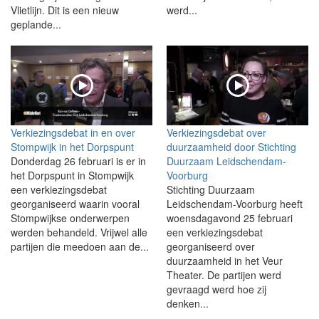
Vlietlijn. Dit is een nieuw
werd...
geplande...
Verkiezingsdebat in en over
Verkiezingsdebat over
Stompwijk in het Dorpspunt
duurzaamheid door Stichting
Donderdag 26 februari is er in
Duurzaam Leidschendam-
het Dorpspunt in Stompwijk
Voorburg
een verkiezingsdebat
Stichting Duurzaam
georganiseerd waarin vooral
Leidschendam-Voorburg heeft
Stompwijkse onderwerpen
woensdagavond 25 februari
werden behandeld. Vrijwel alle
een verkiezingsdebat
partijen die meedoen aan de...
georganiseerd over
duurzaamheid in het Veur
Theater. De partijen werd
gevraagd werd hoe zij
denken...