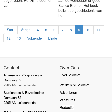
opgetreden. Het zijn studenten
aan de wethouder erfgoed,
van...
Bianca Bremer. Het boek
belicht de geschiedenis van
het...
Start
Vorige
4
5
6
7
8
9
10
11
12
13
Volgende
Einde
Contact
Over Ons
Over Midvliet
Algemene correspondentie
Damlaan 32
Werken bij Midvliet
2265 AN Leidschendam
Adverteren
Studioadres & Bezoekadres
Damlaan 32
Vacatures
2265 AN Leidschendam
Redactie