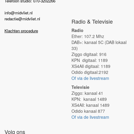
Telefoon studio: 070-3202266
info@midvliet.nl
redactie@midvliet.nl
Radio & Televisie
Radio
Klachten procedure
Ether: 107.2 Mhz
DAB+: kanaal 5C (DAB lokaal
33)
Ziggo digitaal: 916
KPN digitaal: 1189
XS4All digitaal: 1189
Odido digitaal:2192
Of via de livestream
Televisie
Ziggo: kanaal 41
KPN: kanaal 1489
XS4All: kanaal 1489
Odido kanaal 877
Of via de livestream
Volg ons