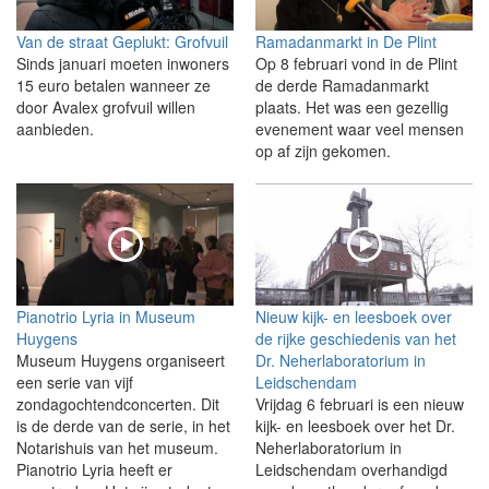
Van de straat Geplukt: Grofvuil
Ramadanmarkt in De Plint
Sinds januari moeten inwoners
Op 8 februari vond in de Plint
15 euro betalen wanneer ze
de derde Ramadanmarkt
door Avalex grofvuil willen
plaats. Het was een gezellig
aanbieden.
evenement waar veel mensen
op af zijn gekomen.
Pianotrio Lyria in Museum
Nieuw kijk- en leesboek over
Huygens
de rijke geschiedenis van het
Museum Huygens organiseert
Dr. Neherlaboratorium in
een serie van vijf
Leidschendam
zondagochtendconcerten. Dit
Vrijdag 6 februari is een nieuw
is de derde van de serie, in het
kijk- en leesboek over het Dr.
Notarishuis van het museum.
Neherlaboratorium in
Pianotrio Lyria heeft er
Leidschendam overhandigd