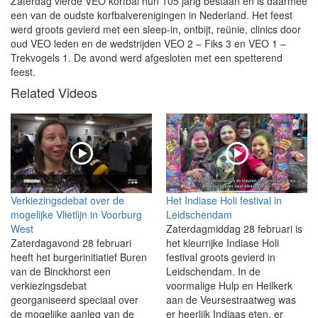
Zaterdag vierde VEO korfbal hun 105 jarig bestaan en is daarmee
een van de oudste korfbalverenigingen in Nederland. Het feest
werd groots gevierd met een sleep-in, ontbijt, reünie, clinics door
oud VEO leden en de wedstrijden VEO 2 – Fiks 3 en VEO 1 –
Trekvogels 1. De avond werd afgesloten met een spetterend
feest.
Related Videos
Verkiezingsdebat over de
Het Indiase Holi festival in
mogelijke Vlietlijn in Voorburg
Leidschendam
West
Zaterdagmiddag 28 februari is
Zaterdagavond 28 februari
het kleurrijke Indiase Holi
heeft het burgerinitiatief Buren
festival groots gevierd in
van de Binckhorst een
Leidschendam. In de
verkiezingsdebat
voormalige Hulp en Heilkerk
georganiseerd speciaal over
aan de Veursestraatweg was
de mogelijke aanleg van de
er heerlijk Indiaas eten, er