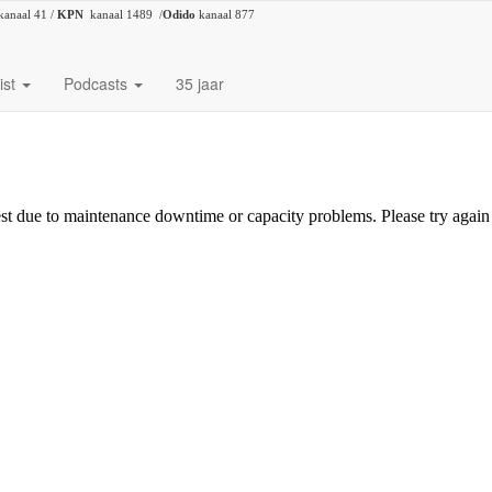
kanaal 41 /
KPN
kanaal 1489 /
Odido
kanaal 877
ist
Podcasts
35 jaar