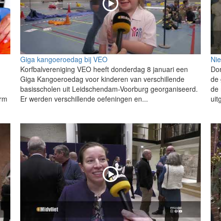
Giga kangoeroedag bij VEO
Ni
Korfbalvereniging VEO heeft donderdag 8 januari een
Don
Giga Kangoeroedag voor kinderen van verschillende
de
basisscholen uit Leidschendam-Voorburg georganiseerd.
de 
orm
Er werden verschillende oefeningen en...
uit