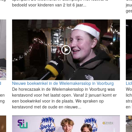
bedoeld voor kinderen van 2 tot 6 jaar...
jeu
ges
d
Nieuwe boekwinkel in de Wielemakersslop in Voorburg
Lic
De horecazaak in de Wielemakersslop in Voorburg was
Woe
een
kerstavond voor het laatst open. Vanaf 2 januari komt er
lic
ing
een boekwinkel voor in de plaats. We spraken op
str
kerstavond met de oude en nieuwe...
en 