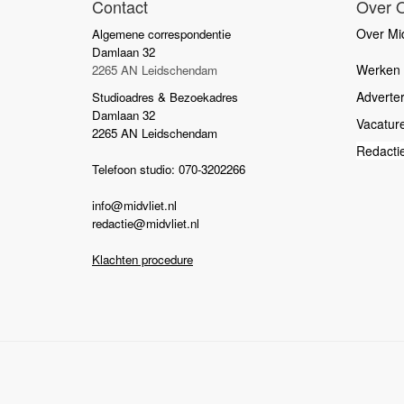
Contact
Over 
Over Mid
Algemene correspondentie
Damlaan 32
Werken b
2265 AN Leidschendam
Adverte
Studioadres & Bezoekadres
Damlaan 32
Vacatur
2265 AN Leidschendam
Redacti
Telefoon studio: 070-3202266
info@midvliet.nl
redactie@midvliet.nl
Klachten procedure