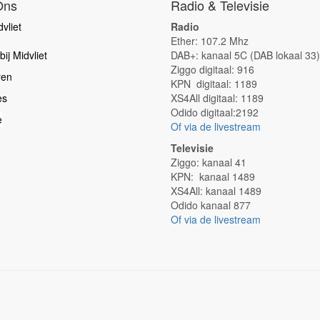
Ons
Radio & Televisie
vliet
Radio
Ether: 107.2 Mhz
ij Midvliet
DAB+: kanaal 5C (DAB lokaal 33)
Ziggo digitaal: 916
ren
KPN digitaal: 1189
es
XS4All digitaal: 1189
Odido digitaal:2192
e
Of via de livestream
Televisie
Ziggo: kanaal 41
KPN: kanaal 1489
XS4All: kanaal 1489
Odido kanaal 877
Of via de livestream