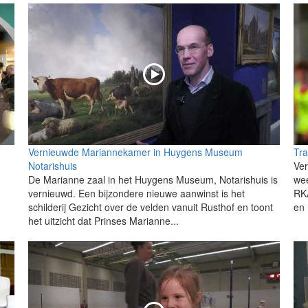
Vernieuwde Mariannekamer in Huygens Museum
Tr
Notarishuis
Ver
De Marianne zaal in het Huygens Museum, Notarishuis is
wee
vernieuwd. Een bijzondere nieuwe aanwinst is het
RK
schilderij Gezicht over de velden vanuit Rusthof en toont
en 
het uitzicht dat Prinses Marianne...