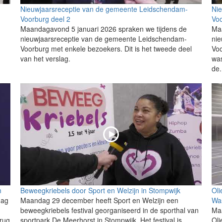
Nieuwjaarsreceptie van de gemeente Leidschendam-
Ni
Voorburg deel 2
Voo
Maandagavond 5 januari 2026 spraken we tijdens de
Ma
nieuwjaarsreceptie van de gemeente Leidschendam-
ni
Voorburg met enkele bezoekers. Dit is het tweede deel
Voo
van het verslag.
was
de.
m
Beweegkriebels door Sport en Welzijn in Stompwijk
Oli
dag
Maandag 29 december heeft Sport en Welzijn een
Wa
beweegkriebels festival georganiseerd in de sporthal van
Ma
erug
sportpark De Meerhorst in Stompwijk. Het festival is
Oli