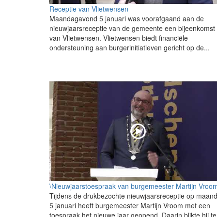
Receptie van Vlietwensen
Maandagavond 5 januari was voorafgaand aan de
nieuwjaarsreceptie van de gemeente een bijeenkomst
van Vlietwensen. Vlietwensen biedt financiële
ondersteuning aan burgerinitiatieven gericht op de...
\Nieuwjaarstoespraak van burgemeester Martijn Vroo
Tijdens de drukbezochte nieuwjaarsreceptie op maan
5 januari heeft burgemeester Martijn Vroom met een
toespraak het nieuwe jaar geopend. Daarin blikte hij t