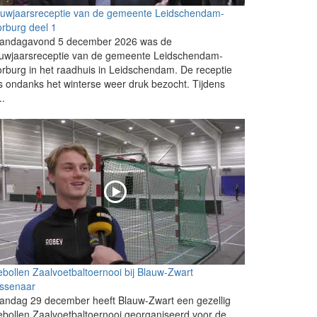
euwjaarsreceptie van de gemeente Leidschendam-
rburg deel 1
andagavond 5 december 2026 was de
euwjaarsreceptie van de gemeente Leidschendam-
rburg in het raadhuis in Leidschendam. De receptie
 ondanks het winterse weer druk bezocht. Tijdens
..
ebollen Zaalvoetbaltoernooi bij Blauw-Zwart
ssenaar
andag 29 december heeft Blauw-Zwart een gezellig
ebollen Zaalvoetbaltoernooi georganiseerd voor de