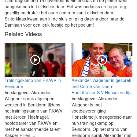
Zaterdagochtend 15 november is Sinterklaas en de pieten weer
aangekomen in Leidschendam. Het was ondanks de regen erg
gezellig en druk in het oude centrum van Leidschendam.
Sinterklaas kwam aan in de sluis en ging daarna door naar de
Damlaan voor een leuk feestje op het podium!
Related Videos
Trainingskamp van RKAVV in
Alexander Wagener in gesprek
Benidorm
met Corné van Doorn -
Verslaggever Alexander
Hoofdtrainer S.V Honselersdijk
Wagener sprak afgelopen
Verslaggever Alexander
weekend in Benidorm tijdens
Wagener is met
het trainingskamp van RKAVV
voetbalvereniging
met Jeroen Hoefnagel,
Honselersdijk meegereisd naar
hoofdtrainer van RKAVV en
hun trainingskamp op
met het aanstormende talent
Benidorm. Op het strand van
Kasper Hillen....
Benidorm sprak Alexander met