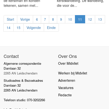
de kerstman en konden
kerstwandeling. De wandeling,
tekenen, samen met...
die voor de...
Start
Vorige
6
7
8
9
10
11
12
13
14
15
Volgende
Einde
Contact
Over Ons
Over Midvliet
Algemene correspondentie
Damlaan 32
Werken bij Midvliet
2265 AN Leidschendam
Adverteren
Studioadres & Bezoekadres
Damlaan 32
Vacatures
2265 AN Leidschendam
Redactie
Telefoon studio: 070-3202266