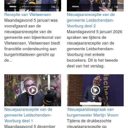
Receptie van Vlietwensen
Nieuwjaarsreceptie van de
Maandagavond 5 januari was
gemeente Leidschendam-
voorafgaand aan de
Voorburg deel 2
nieuwjaarsreceptie van de
Maandagavond 5 januari 2026
gemeente een bijeenkomst van
spraken we tijdens de
Vlietwensen. Vlietwensen biedt
nieuwjaarsreceptie van de
financiële ondersteuning aan
gemeente Leidschendam-
burgerinitiatieven gericht op
Voorburg met enkele
de...
bezoekers. Dit is het tweede
deel van het verslag.
Nieuwjaarsreceptie van de
\Nieuwjaarstoespraak van
gemeente Leidschendam-
burgemeester Martijn Vroom
Voorburg deel 1
Tijdens de drukbezochte
Maandagavond 5 december
nieuwjaarsreceptie op