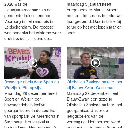
2026 was de
maandag 5 januari heeft
nieuwjaarsreceptie van de
burgemeester Martijn Vroom
gemeente Leidschendam-
met een toespraak het nieuwe
Voorburg in het raadhuis in
jaar geopend. Daarin blikte hij
Leidschendam. De receptie
terug op het afgelopen jaar en
was ondanks het winterse weer
keek...
druk bezocht. Tijdens de...
Beweegkriebels door Sport en
Oliebollen Zaalvoetbaltoernooi
Welzijn in Stompwijk
bij Blauw-Zwart Wassenaar
Maandag 29 december heeft
Maandag 29 december heeft
Sport en Welzijn een
Blauw-Zwart een gezellig
beweegkriebels festival
Oliebollen Zaalvoetbaltoernooi
georganiseerd in de sporthal
georganiseerd voor de
van sportpark De Meerhorst in
jeugdspelers van de
Stompwijk. Het festival is
vereniging. Het toernooi werd
bedoeld voor kinderen van 2
gespeeld in de mooie Sporthal