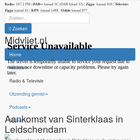
Radio:
107.2 FM |
DAB+:
kanaal 5C (DAB lokaal 33) |
Ziggo
kanaal 916 |
Televisie:
Ziggo
kanaal 41 /
KPN
kanaal 1489 /
Odido
kanaal 877
Zoeken
Midvliet.nl
×
Home
Nieuws
Radio & Televisie
Uitzending gemist
Podcasts
Aankomst van Sinterklaas in
35 jaar
Leidschendam