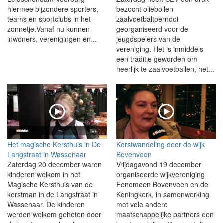
hiermee bijzondere sporters,
bezocht oliebollen
teams en sportclubs in het
zaalvoetbaltoernooi
zonnetje.Vanaf nu kunnen
georganiseerd voor de
inwoners, verenigingen en...
jeugdspelers van de
vereniging. Het is inmiddels
een traditie geworden om
heerlijk te zaalvoetballen, het...
Het magische Kersthuis in De
Kerstwandeling door de wijk
Langstraat in Wassenaar
Bovenveen
Zaterdag 20 december waren
Vrijdagavond 19 december
kinderen welkom in het
organiseerde wijkvereniging
Magische Kersthuis van de
Fenomeen Bovenveen en de
kerstman in de Langstraat in
Koningkerk, in samenwerking
Wassenaar. De kinderen
met vele andere
werden welkom geheten door
maatschappelijke partners een