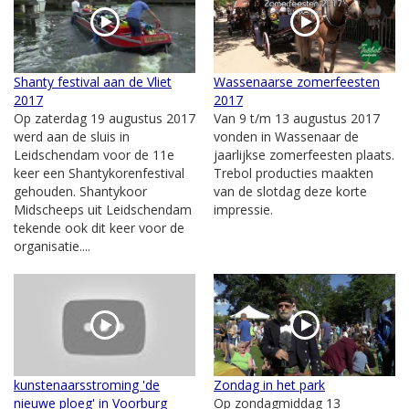
Shanty festival aan de Vliet
Wassenaarse zomerfeesten
2017
2017
Op zaterdag 19 augustus 2017
Van 9 t/m 13 augustus 2017
werd aan de sluis in
vonden in Wassenaar de
Leidschendam voor de 11e
jaarlijkse zomerfeesten plaats.
keer een Shantykorenfestival
Trebol producties maakten
gehouden. Shantykoor
van de slotdag deze korte
Midscheeps uit Leidschendam
impressie.
tekende ook dit keer voor de
organisatie....
kunstenaarsstroming 'de
Zondag in het park
nieuwe ploeg' in Voorburg
Op zondagmiddag 13