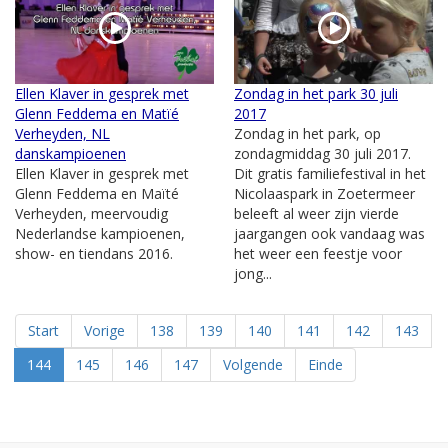
Ellen Klaver in gesprek met
Zondag in het park 30 juli
Glenn Feddema en Matïé
2017
Verheyden, NL
Zondag in het park, op
danskampioenen
zondagmiddag 30 juli 2017.
Ellen Klaver in gesprek met
Dit gratis familiefestival in het
Glenn Feddema en Maïté
Nicolaaspark in Zoetermeer
Verheyden, meervoudig
beleeft al weer zijn vierde
Nederlandse kampioenen,
jaargangen ook vandaag was
show- en tiendans 2016.
het weer een feestje voor
jong...
Start
Vorige
138
139
140
141
142
143
144
145
146
147
Volgende
Einde