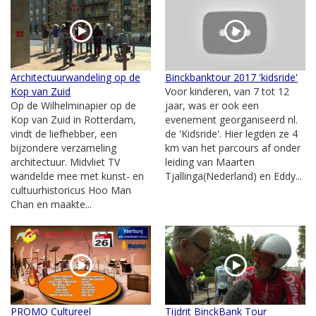
Architectuurwandeling op de
Binckbanktour 2017 'kidsride'
Kop van Zuid
Voor kinderen, van 7 tot 12
Op de Wilhelminapier op de
jaar, was er ook een
Kop van Zuid in Rotterdam,
evenement georganiseerd nl.
vindt de liefhebber, een
de 'Kidsride'. Hier legden ze 4
bijzondere verzameling
km van het parcours af onder
architectuur. Midvliet TV
leiding van Maarten
wandelde mee met kunst- en
Tjallinga(Nederland) en Eddy...
cultuurhistoricus Hoo Man
Chan en maakte...
PROMO Cultureel
Tijdrit BinckBank Tour