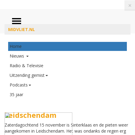
×
ZOEKEN
MIDVLIET.NL
Home
Nieuws
Radio & Televisie
Uitzending gemist
Podcasts
35 jaar
Aankomst van Sinterklaas in
Leidschendam
Zaterdagochtend 15 november is Sinterklaas en de pieten weer
aangekomen in Leidschendam. Het was ondanks de regen erg