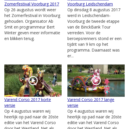
Zomerfestival Voorburg 2017
Voorburg Leidschendam
Op 26 augustus wordt weer
Op dinsdag 8 augustus 2017
het Zomerfestival in Voorburg
werd in Leidschendam-
gehouden. Organisator Ab
Voorburg de tweede etappe
Smit en programmeur Bert
van de BinckBank Tour
Winter geven meer informatie
verreden. Voor de
en blikken terug.
beroepsrenners stond er een
tijdrit van 9 km op het
programma. Daarnaast was
er...
Varend Corso 2017 korte
Varend Corso 2017 lange
versie
versie
Op 4 augustus waren wij
Op 4 augustus waren wij
heerlijk op pad naar de 20ste
heerlijk op pad naar de 20ste
editie van het Varend Corso
editie van het Varend Corso
door het Westland. Net als
door het Westland. Net als