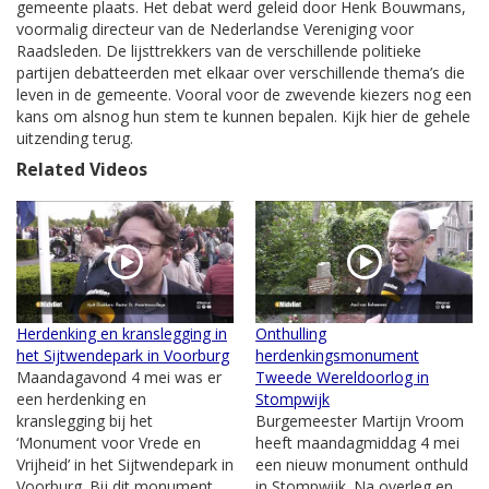
gemeente plaats. Het debat werd geleid door Henk Bouwmans,
voormalig directeur van de Nederlandse Vereniging voor
Raadsleden. De lijsttrekkers van de verschillende politieke
partijen debatteerden met elkaar over verschillende thema’s die
leven in de gemeente. Vooral voor de zwevende kiezers nog een
kans om alsnog hun stem te kunnen bepalen. Kijk hier de gehele
uitzending terug.
Related Videos
Herdenking en kranslegging in
Onthulling
het Sijtwendepark in Voorburg
herdenkingsmonument
Maandagavond 4 mei was er
Tweede Wereldoorlog in
een herdenking en
Stompwijk
kranslegging bij het
Burgemeester Martijn Vroom
‘Monument voor Vrede en
heeft maandagmiddag 4 mei
Vrijheid’ in het Sijtwendepark in
een nieuw monument onthuld
Voorburg. Bij dit monument
in Stompwijk. Na overleg en