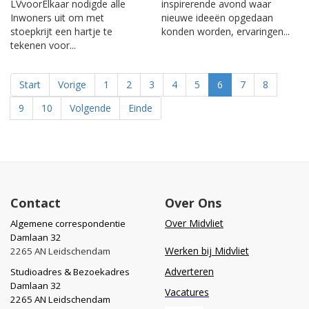
LVvoorElkaar nodigde alle
inspirerende avond waar
Inwoners uit om met
nieuwe ideeën opgedaan
stoepkrijt een hartje te
konden worden, ervaringen...
tekenen voor...
Start
Vorige
1
2
3
4
5
6
7
8
9
10
Volgende
Einde
Contact
Over Ons
Over Midvliet
Algemene correspondentie
Damlaan 32
Werken bij Midvliet
2265 AN Leidschendam
Adverteren
Studioadres & Bezoekadres
Damlaan 32
Vacatures
2265 AN Leidschendam