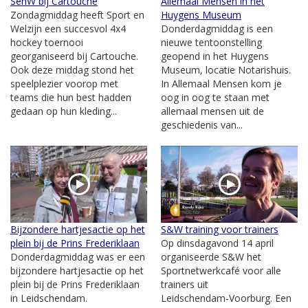
SenW bij Cartouche
Allemaal Mensen in het
Zondagmiddag heeft Sport en
Huygens Museum
Welzijn een succesvol 4x4
Donderdagmiddag is een
hockey toernooi
nieuwe tentoonstelling
georganiseerd bij Cartouche.
geopend in het Huygens
Ook deze middag stond het
Museum, locatie Notarishuis.
speelplezier voorop met
In Allemaal Mensen kom je
teams die hun best hadden
oog in oog te staan met
gedaan op hun kleding...
allemaal mensen uit de
geschiedenis van...
Bijzondere hartjesactie op het
S&W training voor trainers
plein bij de Prins Frederiklaan
Op dinsdagavond 14 april
Donderdagmiddag was er een
organiseerde S&W het
bijzondere hartjesactie op het
Sportnetwerkcafé voor alle
plein bij de Prins Frederiklaan
trainers uit
in Leidschendam.
Leidschendam‑Voorburg. Een