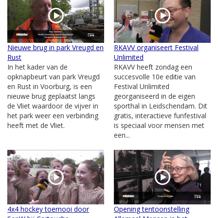
Nieuwe brug in park Vreugd en
RKAVV organiseert Festival
Rust
Unlimited
In het kader van de
RKAVV heeft zondag een
opknapbeurt van park Vreugd
succesvolle 10e editie van
en Rust in Voorburg, is een
Festival Unlimited
nieuwe brug geplaatst langs
georganiseerd in de eigen
de Vliet waardoor de vijver in
sporthal in Leidschendam. Dit
het park weer een verbinding
gratis, interactieve funfestival
heeft met de Vliet.
is speciaal voor mensen met
een...
4x4 hockey toernooi door
Opening tentoonstelling