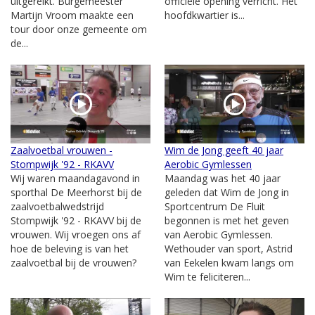
uitgereikt. Burgemeester
officiële opening verricht. Het
Martijn Vroom maakte een
hoofdkwartier is...
tour door onze gemeente om
de...
Zaalvoetbal vrouwen -
Wim de Jong geeft 40 jaar
Stompwijk '92 - RKAVV
Aerobic Gymlessen
Wij waren maandagavond in
Maandag was het 40 jaar
sporthal De Meerhorst bij de
geleden dat Wim de Jong in
zaalvoetbalwedstrijd
Sportcentrum De Fluit
Stompwijk '92 - RKAVV bij de
begonnen is met het geven
vrouwen. Wij vroegen ons af
van Aerobic Gymlessen.
hoe de beleving is van het
Wethouder van sport, Astrid
zaalvoetbal bij de vrouwen?
van Eekelen kwam langs om
Wim te feliciteren...