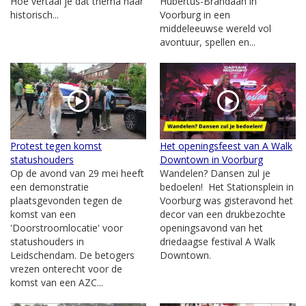
Hoe vertaal je dat thema naar
Hubertus-Brandaan in
historisch...
Voorburg in een
middeleeuwse wereld vol
avontuur, spellen en...
Protest tegen komst
Het openingsfeest van A Walk
statushouders
Downtown in Voorburg
Op de avond van 29 mei heeft
Wandelen? Dansen zul je
een demonstratie
bedoelen! Het Stationsplein in
plaatsgevonden tegen de
Voorburg was gisteravond het
komst van een
decor van een drukbezochte
'Doorstroomlocatie' voor
openingsavond van het
statushouders in
driedaagse festival A Walk
Leidschendam. De betogers
Downtown.
vrezen onterecht voor de
komst van een AZC...