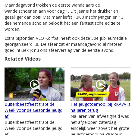
Maandagavond trokken de eerste wandelaars de
wandelschoenen aan voor dag 1. Dit jaar is het drukker en
gezelliger dan ooit! Met maar liefst 1.900 inschrijvingen en 13
deelnemende scholen belooft het een fantastische editie te
worden.
Extra bijzonder: VEO Korfbal heeft ook deze 50e jubileumeditie
georganiseerd. 🤾‍♂️ De sfeer zat er maandagavond al meteen
goed in! Bekijk nu ons sfeerverslag van de eerste avond.
Related Videos
Buitenbeestfeest trapt de
Het jeugdtoernooi bij RKAVV is
Week voor de Gezonde jeugd
na jaren terug
af.
Na jaren van afwezigheid was
Buitenbeestfeest trapt de
het afgelopen zaterdag
Week voor de Gezonde jeugd
eindelijk weer zover: het grote
af.
jeugdtoernooi bij RKAVV in