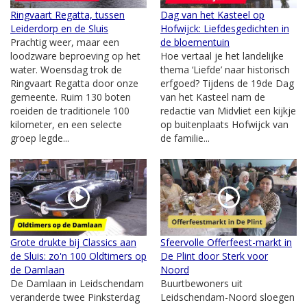
Ringvaart Regatta, tussen
Dag van het Kasteel op
Leiderdorp en de Sluis
Hofwijck: Liefdesgedichten in
Prachtig weer, maar een
de bloementuin
loodzware beproeving op het
Hoe vertaal je het landelijke
water. Woensdag trok de
thema ‘Liefde’ naar historisch
Ringvaart Regatta door onze
erfgoed? Tijdens de 19de Dag
gemeente. Ruim 130 boten
van het Kasteel nam de
roeiden de traditionele 100
redactie van Midvliet een kijkje
kilometer, en een selecte
op buitenplaats Hofwijck van
groep legde...
de familie...
Grote drukte bij Classics aan
Sfeervolle Offerfeest-markt in
de Sluis: zo'n 100 Oldtimers op
De Plint door Sterk voor
de Damlaan
Noord
De Damlaan in Leidschendam
Buurtbewoners uit
veranderde twee Pinksterdag
Leidschendam-Noord sloegen