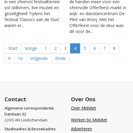
in een sfeervol festivalterrein
de handen ineen voor een
vol oldtimers, live muziek en
sfeervolle Offerfeest-markt in
gezelligheid! Tijdens het
wijk- en dienstencentrum De
festival ‘Classics aan de Sluis’
Plint van Woej. Met het
waren er...
Offerfeest voor de deur was
dit voor de...
Start
Vorige
1
2
3
4
5
6
7
8
9
10
Volgende
Einde
Contact
Over Ons
Over Midvliet
Algemene correspondentie
Damlaan 32
Werken bij Midvliet
2265 AN Leidschendam
Adverteren
Studioadres & Bezoekadres