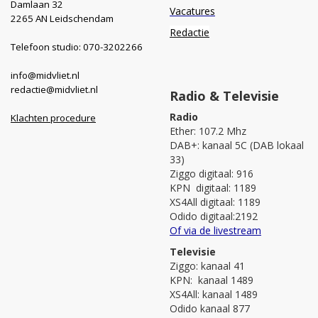
Damlaan 32
Vacatures
2265 AN Leidschendam
Redactie
Telefoon studio: 070-3202266
info@midvliet.nl
redactie@midvliet.nl
Radio & Televisie
Radio
Klachten procedure
Ether: 107.2 Mhz
DAB+: kanaal 5C (DAB lokaal
33)
Ziggo digitaal: 916
KPN digitaal: 1189
XS4All digitaal: 1189
Odido digitaal:2192
Of via de livestream
Televisie
Ziggo: kanaal 41
KPN: kanaal 1489
XS4All: kanaal 1489
Odido kanaal 877