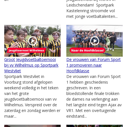
Leidschendam! Sportpark
Kastelenring stroomde vol
met jonge voetbaltalenten...
Groot Jeugdvoetbaltoernooi
De vrouwen van Forum Sport
bij vv Wilhelmus op Sportpark
1 promoveren naar
Westvliet
Hoofdklasse
Sportpark Westvliet in
De vrouwen van Forum Sport
Voorburg stond afgelopen
1 hebben geschiedenis
weekend volledig in het teken
geschreven. In een
van het grote
bloedstollende finale trokken
jeugdvoetbaltoernooi van vv
de dames na verlenging aan
Wilhelmus. Verspreid over de
het langste eind tegen Ajax av
zaterdag en zondag werden er
VR1. Met een overtuigende
maar...
eindstand...