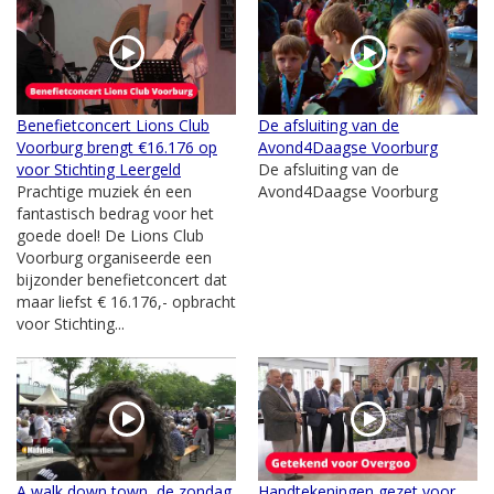
Benefietconcert Lions Club
De afsluiting van de
Voorburg brengt €16.176 op
Avond4Daagse Voorburg
voor Stichting Leergeld
De afsluiting van de
Prachtige muziek én een
Avond4Daagse Voorburg
fantastisch bedrag voor het
goede doel! De Lions Club
Voorburg organiseerde een
bijzonder benefietconcert dat
maar liefst € 16.176,- opbracht
voor Stichting...
A walk down town, de zondag
Handtekeningen gezet voor