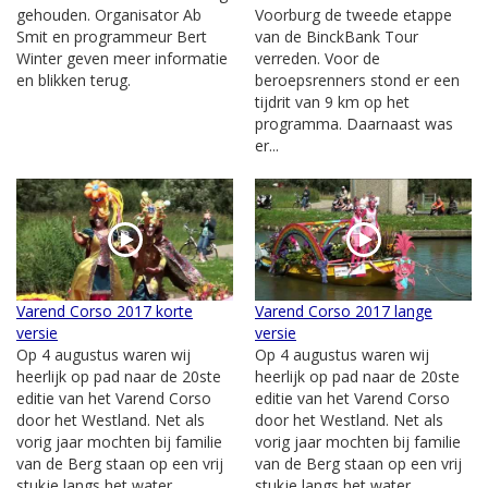
gehouden. Organisator Ab
Voorburg de tweede etappe
Smit en programmeur Bert
van de BinckBank Tour
Winter geven meer informatie
verreden. Voor de
en blikken terug.
beroepsrenners stond er een
tijdrit van 9 km op het
programma. Daarnaast was
er...
Varend Corso 2017 korte
Varend Corso 2017 lange
versie
versie
Op 4 augustus waren wij
Op 4 augustus waren wij
heerlijk op pad naar de 20ste
heerlijk op pad naar de 20ste
editie van het Varend Corso
editie van het Varend Corso
door het Westland. Net als
door het Westland. Net als
vorig jaar mochten bij familie
vorig jaar mochten bij familie
van de Berg staan op een vrij
van de Berg staan op een vrij
stukje langs het water....
stukje langs het water....