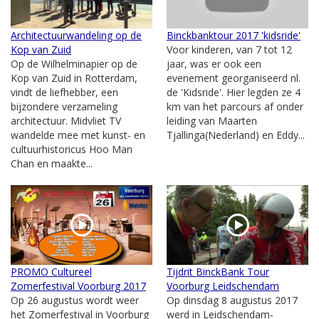
Architectuurwandeling op de
Binckbanktour 2017 'kidsride'
Kop van Zuid
Voor kinderen, van 7 tot 12
Op de Wilhelminapier op de
jaar, was er ook een
Kop van Zuid in Rotterdam,
evenement georganiseerd nl.
vindt de liefhebber, een
de 'Kidsride'. Hier legden ze 4
bijzondere verzameling
km van het parcours af onder
architectuur. Midvliet TV
leiding van Maarten
wandelde mee met kunst- en
Tjallinga(Nederland) en Eddy...
cultuurhistoricus Hoo Man
Chan en maakte...
PROMO Cultureel
Tijdrit BinckBank Tour
Zomerfestival Voorburg 2017
Voorburg Leidschendam
Op 26 augustus wordt weer
Op dinsdag 8 augustus 2017
het Zomerfestival in Voorburg
werd in Leidschendam-