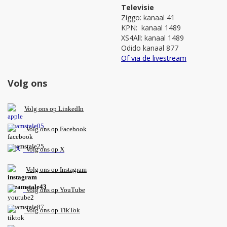
Televisie
Ziggo: kanaal 41
KPN: kanaal 1489
XS4All: kanaal 1489
Odido kanaal 877
Of via de livestream
Volg ons
V
olg ons op L
inkedIn
Volg ons op Facebook
Volg ons op X
Volg ons op Instagram
Volg
ons op
YouTube
Volg ons op TikTok