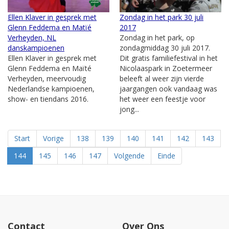
Ellen Klaver in gesprek met
Zondag in het park 30 juli
Glenn Feddema en Matïé
2017
Verheyden, NL
Zondag in het park, op
danskampioenen
zondagmiddag 30 juli 2017.
Ellen Klaver in gesprek met
Dit gratis familiefestival in het
Glenn Feddema en Maïté
Nicolaaspark in Zoetermeer
Verheyden, meervoudig
beleeft al weer zijn vierde
Nederlandse kampioenen,
jaargangen ook vandaag was
show- en tiendans 2016.
het weer een feestje voor
jong...
Start
Vorige
138
139
140
141
142
143
144
145
146
147
Volgende
Einde
Contact
Over Ons