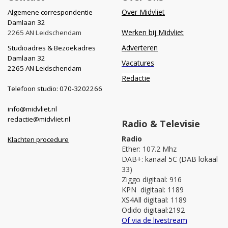
Over Midvliet
Algemene correspondentie
Damlaan 32
Werken bij Midvliet
2265 AN Leidschendam
Adverteren
Studioadres & Bezoekadres
Damlaan 32
Vacatures
2265 AN Leidschendam
Redactie
Telefoon studio: 070-3202266
info@midvliet.nl
redactie@midvliet.nl
Radio & Televisie
Radio
Klachten procedure
Ether: 107.2 Mhz
DAB+: kanaal 5C (DAB lokaal
33)
Ziggo digitaal: 916
KPN digitaal: 1189
XS4All digitaal: 1189
Odido digitaal:2192
Of via de livestream