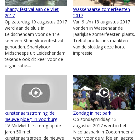
Shanty festival aan de Vliet
Wassenaarse zomerfeesten
2017
2017
Op zaterdag 19 augustus 2017
Van 9 t/m 13 augustus 2017
werd aan de sluis in
vonden in Wassenaar de
Leidschendam voor de 11e
jaarlijkse zomerfeesten plaats.
keer een Shantykorenfestival
Trebol producties maakten
gehouden. Shantykoor
van de slotdag deze korte
Midscheeps uit Leidschendam
impressie.
tekende ook dit keer voor de
organisatie....
kunstenaarsstroming 'de
Zondag in het park
nieuwe ploeg' in Voorburg
Op zondagmiddag 13
TV Midvliet blikt terug op de
augustus 2017 werd in het
jaren 50 met
Nicolaaspark in Zoetermeer al
kunstenaarsgroep 'de nieuwe
weer voor de vijfde en laatste