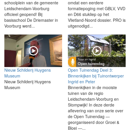
schoolplein van de gemeente
omdat een eerdere
Leidschendam-Voorburg
formatiepoging met GBLV, VVD
officieel geopend! Bij
en D66 stukliep op het
basisschool De Driemaster in
Vlietland-Noord dossier. PRO is
Voorburg werd...
uitgenodigd...
Nieuw Schilderij Huygens
Open Tuinendag Deel 3:
Museum
Binnenkijken bij Tuinontwerper
Nieuw Schilderij Huygens
Ingrid en Peter
Museum
Binnenkijken in de mooiste
tuinen van de regio
Leidschendam-Voorburg en
Stompwijk! In deze derde
aflevering van onze serie over
de Open Tuinendag —
georganiseerd door Groei &
Bloei —...