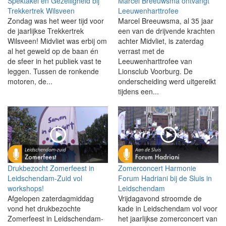
Spektakel en Gezelligheid bij
Marcel Breeuwsma ontvangt
Trekkertrek Wilsveen
Leeuwenharttrofee
Zondag was het weer tijd voor
Marcel Breeuwsma, al 35 jaar
de jaarlijkse Trekkertrek
een van de drijvende krachten
Wilsveen! Midvliet was erbij om
achter Midvliet, is zaterdag
al het geweld op de baan én
verrast met de
de sfeer in het publiek vast te
Leeuwenharttrofee van
leggen. Tussen de ronkende
Lionsclub Voorburg. De
motoren, de...
onderscheiding werd uitgereikt
tijdens een...
Drukbezocht Zomerfeest in
Zomerconcert Harmonie
Leidschendam-Zuid vol
Forum Hadriani bij de Sluis in
workshops!
Leidschendam
Afgelopen zaterdagmiddag
Vrijdagavond stroomde de
vond het drukbezochte
kade in Leidschendam vol voor
Zomerfeest in Leidschendam-
het jaarlijkse zomerconcert van