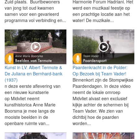
Zuid plaats. Buurtbewoners
Harmonie Forum Hadriani. Het
van jong tot oud kwamen
werd een muzikaal feestje op
samen voor een gevarieerd
een prachtige locatie aan het
programma vol verbinding en...
water! De muzikale...
Kunst in LV: Albert Termote &
Paardenkracht in de Polder:
De Juliana en Bernhard-bank
Op Bezoek bij Team Vader!
(1937)
Binnenkort zijn de Stompwijkse
n deze eerste aflevering van
Paardendagen. In deze video
een nieuwe kunstserie
neemt de lokale omroep
op Midvliet neemt
Midvliet alvast een exclusief
kunsthistorica Anne Marie
kijkje achter de schermen bij
Boorsma je mee langs de
Team Vader. We zien van
mooiste beelden in de
dichtbij hoe de paarden
openbare ruimte van...
worden...