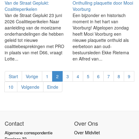
Van de Straat Geplukt:
Onthulling plaquette door Mooi
Coalitieperikelen
Voorburg
Van de Straat Geplukt 23 juni
Een bijzonder en historisch
2026 Coalitieperikelen Naar
moment in het hart van
aanleiding van de moeizame
Voorburg! Afgelopen zondag
onderhandelingen die hebben
heeft Mooi Voorburg een
geleid tot nieuwe
nieuwe plaquette onthuld als
coalitiebesprekingen met PRO
eerbetoon aan oud-
in plaats van met D66, vraagt
bestuursleden Ekke Rietema
Lotte...
en Alfred van...
Start
Vorige
1
2
3
4
5
6
7
8
9
10
Volgende
Einde
Contact
Over Ons
Over Midvliet
Algemene correspondentie
Damlaan 32