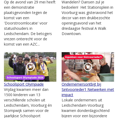
Op de avond van 29 mei heeft
Wandelen? Dansen zul je
een demonstratie
bedoelen! Het Stationsplein in
plaatsgevonden tegen de
Voorburg was gisteravond het
komst van een
decor van een drukbezochte
'Doorstroomlocatie' voor
openingsavond van het
statushouders in
driedaagse festival A Walk
Leidschendam. De betogers
Downtown.
vrezen onterecht voor de
komst van een AZC...
Schoolsport Olympiade
Ondernemersontbijt bij
Vrijdag kwamen meer dan
Sintvoorieder1 Netwerken met
1500 kinderen van 13
impact
verschillende scholen uit
Lokale ondernemers uit
Leidschendam, Voorburg én
Leidschendam-Voorburg
Stompwijk samen voor de
kwamen donderdagochtend
jaarlijkse Schoolsport
bijeen voor een bijzondere