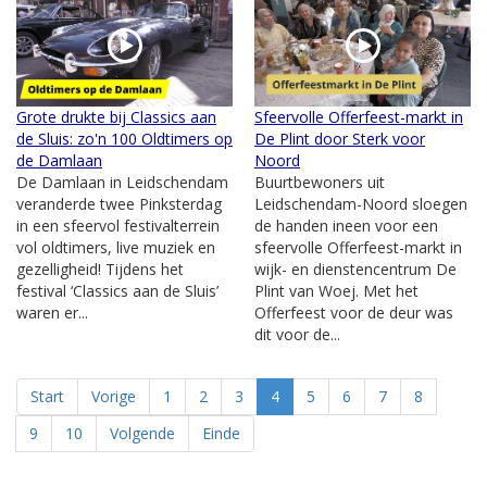
Grote drukte bij Classics aan
Sfeervolle Offerfeest-markt in
de Sluis: zo'n 100 Oldtimers op
De Plint door Sterk voor
de Damlaan
Noord
De Damlaan in Leidschendam
Buurtbewoners uit
veranderde twee Pinksterdag
Leidschendam-Noord sloegen
in een sfeervol festivalterrein
de handen ineen voor een
vol oldtimers, live muziek en
sfeervolle Offerfeest-markt in
gezelligheid! Tijdens het
wijk- en dienstencentrum De
festival ‘Classics aan de Sluis’
Plint van Woej. Met het
waren er...
Offerfeest voor de deur was
dit voor de...
Start
Vorige
1
2
3
4
5
6
7
8
9
10
Volgende
Einde