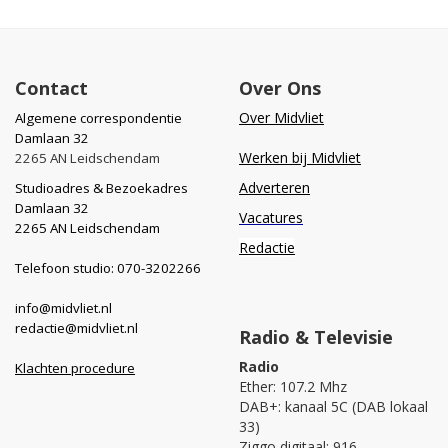
Contact
Over Ons
Over Midvliet
Algemene correspondentie
Damlaan 32
Werken bij Midvliet
2265 AN Leidschendam
Adverteren
Studioadres & Bezoekadres
Damlaan 32
Vacatures
2265 AN Leidschendam
Redactie
Telefoon studio: 070-3202266
info@midvliet.nl
redactie@midvliet.nl
Radio & Televisie
Radio
Klachten procedure
Ether: 107.2 Mhz
DAB+: kanaal 5C (DAB lokaal
33)
Ziggo digitaal: 916