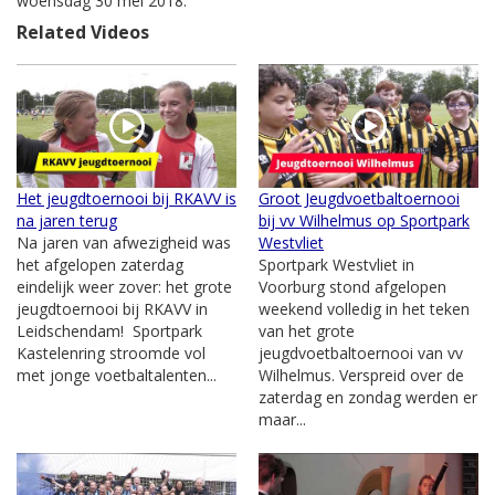
woensdag 30 mei 2018.
Related Videos
Het jeugdtoernooi bij RKAVV is
Groot Jeugdvoetbaltoernooi
na jaren terug
bij vv Wilhelmus op Sportpark
Na jaren van afwezigheid was
Westvliet
het afgelopen zaterdag
Sportpark Westvliet in
eindelijk weer zover: het grote
Voorburg stond afgelopen
jeugdtoernooi bij RKAVV in
weekend volledig in het teken
Leidschendam! Sportpark
van het grote
Kastelenring stroomde vol
jeugdvoetbaltoernooi van vv
met jonge voetbaltalenten...
Wilhelmus. Verspreid over de
zaterdag en zondag werden er
maar...